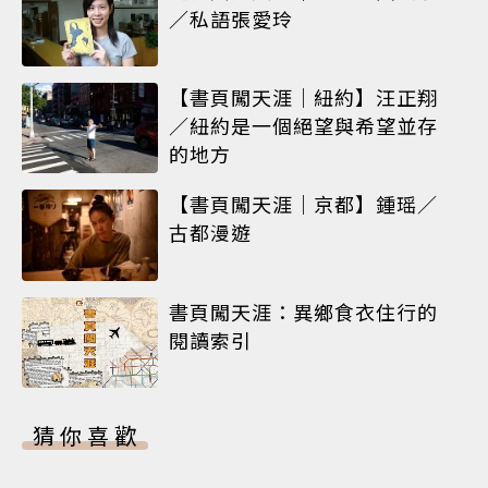
／私語張愛玲
【書頁闖天涯｜紐約】汪正翔
／紐約是一個絕望與希望並存
的地方
【書頁闖天涯｜京都】鍾瑶／
古都漫遊
書頁闖天涯：異鄉食衣住行的
閱讀索引
猜你喜歡