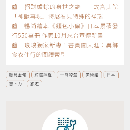
📰 招財蟾蜍的身世之謎——故宮北院
「神獸再現」特展看見特殊的祥瑞
📰 暢銷繪本《麵包小偷》日本累積發
行550萬冊 作家10月來台宣傳新書
📰 琅琅獨家新專！書頁闖天涯：異鄉
食衣住行的閱讀索引
聽見金句
鯨選課程
一刻鯨選
美術館
日本
吉卜力
旅遊