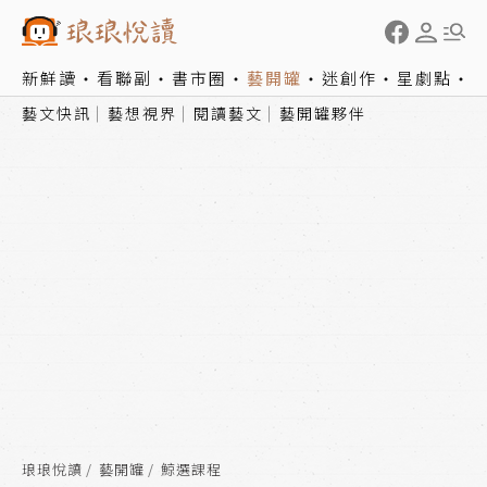
新鮮讀
看聯副
書市圈
藝開罐
迷創作
星劇點
藝文快訊
藝想視界
閱讀藝文
藝開罐夥伴
琅琅悅讀
藝開罐
鯨選課程