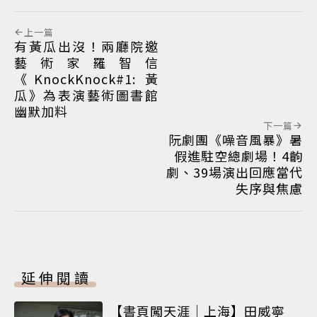
上一篇
有黃瓜出沒！兩廳院邀
藝術家羅智信
《KnockKnock#1: 黃
瓜》為表演藝術圖書館
幽默加料
下一篇
阮劇團《噪音風暴》暑
假進駐空總劇場！4齣
劇、39場演出回應當代
失序與焦慮
延伸閱讀
【書頁闖天涯｜上海】田威寧