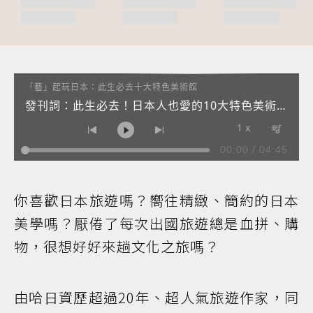
「藝」起玩日本：此生必去十大特色美術館
發刊詞：此生必去！日本人也愛的10大特色美術
館
1 x
00:00
/
04:45
1
發刊詞：此生必去！日本人也愛的10大特色美術館
Audio artist
2
迷失在貝聿銘的桃花源：MIHO美術館
Audio artist
你喜歡日本旅遊嗎？嚮往精緻、簡約的日本
美學嗎？厭倦了每次出國旅遊總是血拼、購
物，很想好好來趟文化之旅嗎？
由哈日資歷超過20年、超人氣旅遊作家，同