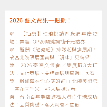
2026 藝文資訊一把抓！
🎊 【抽獎】琅琅悅讀四歲周年慶登
場！票選TOP20關鍵詞抽千元禮券
🎊 避開《龍藏經》排隊潮與換展期！
故宮北院限展國寶與「滑冰」更精采
🎊 2026臺灣文博會／雙展區3大玩
法：文化策展、品牌商展與周邊一次看
🎊 觸碰藏在你心底的群山 北師美術館
「雲在兩千米」VR大展搶先看
📰 台南百年老店進福大灣花生糖成功
法：品質夠穩，客人就會不間斷