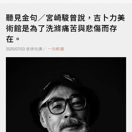
聽見金句／宮崎駿曾說，吉卜力美
術館是為了洗滌痛苦與悲傷而存
在。
琅琅悅讀／
一刻鯨選
2025/07/03