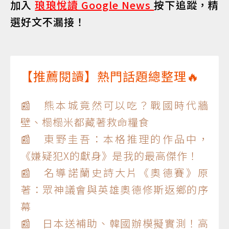
加入
琅琅悅讀 Google News
按下追蹤，精
選好文不漏接！
【推薦閱讀】熱門話題總整理🔥
📰 熊本城竟然可以吃？戰國時代牆
壁、榻榻米都藏著救命糧食
📰 東野圭吾：本格推理的作品中，
《嫌疑犯X的獻身》是我的最高傑作！
📰 名導諾蘭史詩大片《奧德賽》原
著：眾神議會與英雄奧德修斯返鄉的序
幕
📰 日本送補助、韓國辦模擬實測！高