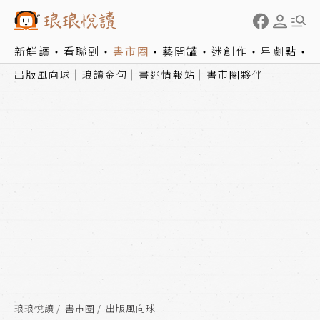
新鮮讀
看聯副
書市圈
藝開罐
迷創作
星劇點
出版風向球
琅讀金句
書迷情報站
書市圈夥伴
琅琅悅讀
書市圈
出版風向球