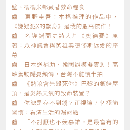
壁、榻榻米都藏著救命糧食
📰 東野圭吾：本格推理的作品中，
《嫌疑犯X的獻身》是我的最高傑作！
📰 名導諾蘭史詩大片《奧德賽》原
著：眾神議會與英雄奧德修斯返鄉的序
幕
📰 日本送補助、韓國辦模擬實測！高
齡駕駛隱憂頻傳，台灣不能慢半拍
📰 《熱浪會先殺死你》巴黎的鍍鋅屋
頂，是炎熱天氣的致命裝置？
📰 你總是存不到錢？正視這 7 個極簡
習慣，看清生活的漏財點
📰 「不討厭也不羨慕誰，是最富有的