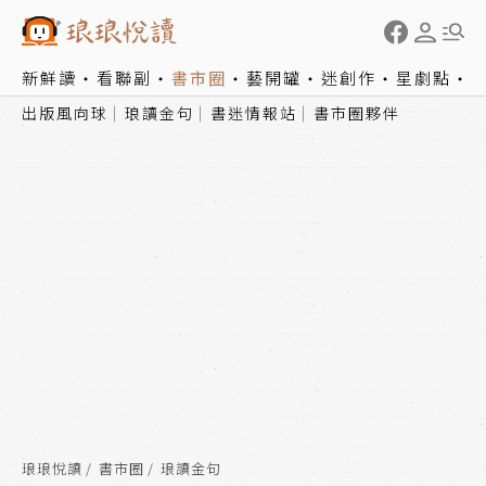
新鮮讀
看聯副
書市圈
藝開罐
迷創作
星劇點
出版風向球
琅讀金句
書迷情報站
書市圈夥伴
琅琅悅讀
書市圈
琅讀金句