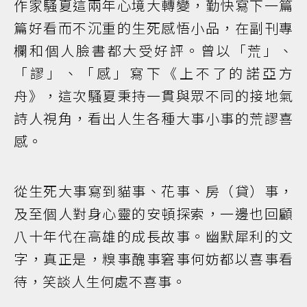
作家騷夏這兩年心境大轉變，勤快寫下一篇
篇好看而不沉重的生死感悟小品，在副刊專
欄和個人臉書都大受好評。曾以「荒」、
「謬」、「感」寫下《上不了的諾亞方
舟》，這次騷夏秉持一貫與眾不同的接地氣
詩人視角，看出人生各種大事小事的荒謬喜
感。
從生死大事寫到貓事、花事、房（貸）事，
及至個人對身心靈的安頓探索，一邊也回顧
八十年代在高雄的成長故事。幽默犀利的文
字，真正是，糗事醜事窘事何妨都以喜事看
待，笑談人生何處不喜事。