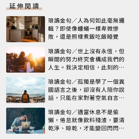
延伸閱讀
琅讀金句／人為何如此毫無邏
輯？即使像螻蟻一樣卑微慘
敗，還是照樣煮飯吃飯睡覺
琅讀金句／世上沒有永恆，但
瞬間的努力終究會構成我們的
人生。我決定相信，此刻的閃
耀就是人生
琅讀金句／孤獨是學了一個異
國語言之後，卻沒有人陪你說
話，只能在家對著空氣自言自
語
琅讀金句／適當休息不是偷
懶，倦怠就像飲料殘渣，要清
乾淨、晾乾，才能變回閃閃發
亮的杯子