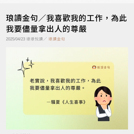
琅讀金句／我喜歡我的工作，為此
我要儘量拿出人的尊嚴
琅琅悅讀／
琅讀金句
2025/04/23