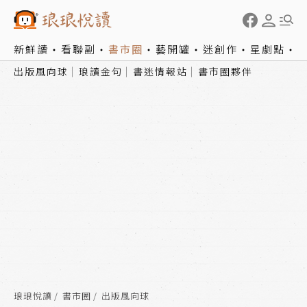
新鮮讀
看聯副
書市圈
藝開罐
迷創作
星劇點
出版風向球
琅讀金句
書迷情報站
書市圈夥伴
琅琅悅讀
書市圈
出版風向球