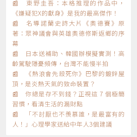
📰 東野圭吾：本格推理的作品中，
《嫌疑犯X的獻身》是我的最高傑作！
📰 名導諾蘭史詩大片《奧德賽》原
著：眾神議會與英雄奧德修斯返鄉的序
幕
📰 日本送補助、韓國辦模擬實測！高
齡駕駛隱憂頻傳，台灣不能慢半拍
📰 《熱浪會先殺死你》巴黎的鍍鋅屋
頂，是炎熱天氣的致命裝置？
📰 你總是存不到錢？正視這 7 個極簡
習慣，看清生活的漏財點
📰 「不討厭也不羨慕誰，是最富有的
人！」心理學家送給中年人3個建議