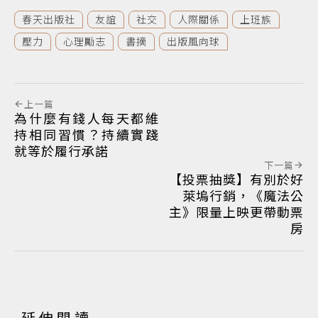
春天出版社
友誼
社交
人際關係
上班族
壓力
心理勵志
書摘
出版風向球
上一篇
為什麼有錢人每天都維
持相同習慣？持續實踐
就等於履行承諾
下一篇
【投票抽獎】有別於好
萊塢行銷，《魔法公
主》限量上映更帶動票
房
延伸閱讀