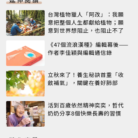
台灣植物獵人「阿改」：我願
意把整個人生都獻給植物；願
意到世界想阻止，也阻止不了
《47個流浪漢種》編輯幕後——
作者李佳穎與編輯通信錄
立秋來了！養生秘訣首重「收
斂補氣」，關鍵在養好肺部
活到百歲依然精神奕奕，哲代
奶奶分享8個快樂長壽的習慣