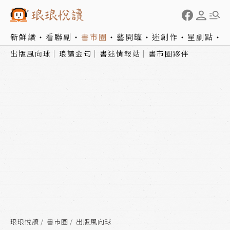
新鮮讀
看聯副
書市圈
藝開罐
迷創作
星劇點
出版風向球
琅讀金句
書迷情報站
書市圈夥伴
琅琅悅讀
書市圈
出版風向球