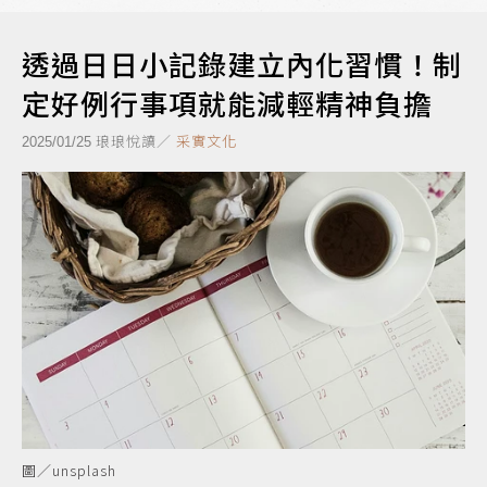
透過日日小記錄建立內化習慣！制
定好例行事項就能減輕精神負擔
琅琅悅讀／
采實文化
2025/01/25
圖／unsplash