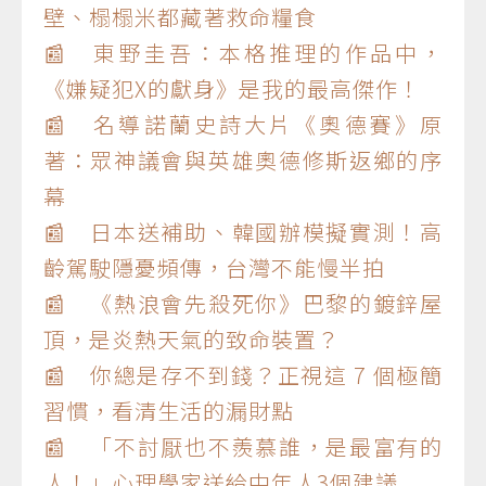
壁、榻榻米都藏著救命糧食
📰 東野圭吾：本格推理的作品中，
《嫌疑犯X的獻身》是我的最高傑作！
📰 名導諾蘭史詩大片《奧德賽》原
著：眾神議會與英雄奧德修斯返鄉的序
幕
📰 日本送補助、韓國辦模擬實測！高
齡駕駛隱憂頻傳，台灣不能慢半拍
📰 《熱浪會先殺死你》巴黎的鍍鋅屋
頂，是炎熱天氣的致命裝置？
📰 你總是存不到錢？正視這 7 個極簡
習慣，看清生活的漏財點
📰 「不討厭也不羨慕誰，是最富有的
人！」心理學家送給中年人3個建議