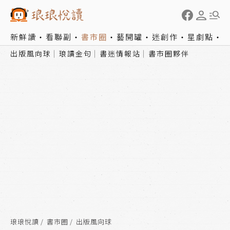
新鮮讀
看聯副
書市圈
藝開罐
迷創作
星劇點
出版風向球
琅讀金句
書迷情報站
書市圈夥伴
琅琅悅讀
書市圈
出版風向球