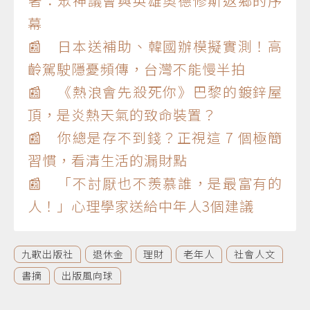
著：眾神議會與英雄奧德修斯返鄉的序
幕
📰 日本送補助、韓國辦模擬實測！高
齡駕駛隱憂頻傳，台灣不能慢半拍
📰 《熱浪會先殺死你》巴黎的鍍鋅屋
頂，是炎熱天氣的致命裝置？
📰 你總是存不到錢？正視這 7 個極簡
習慣，看清生活的漏財點
📰 「不討厭也不羨慕誰，是最富有的
人！」心理學家送給中年人3個建議
九歌出版社
退休金
理財
老年人
社會人文
書摘
出版風向球