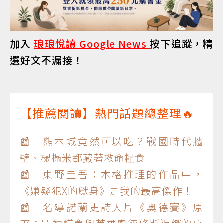
加入
琅琅悅讀 Google News
按下追蹤，精
選好文不漏接！
【推薦閱讀】熱門話題總整理🔥
📰 熊本城竟然可以吃？戰國時代牆
壁、榻榻米都藏著救命糧食
📰 東野圭吾：本格推理的作品中，
《嫌疑犯X的獻身》是我的最高傑作！
📰 名導諾蘭史詩大片《奧德賽》原