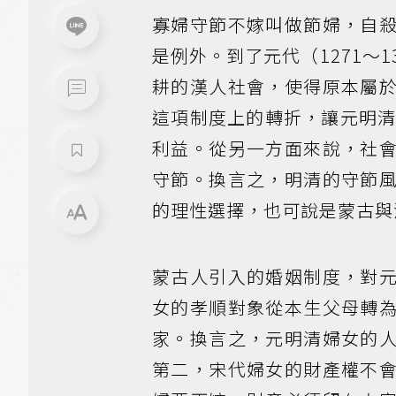
寡婦守節不嫁叫做節婦，自
是例外。到了元代（1271～
耕的漢人社會，使得原本屬
這項制度上的轉折，讓元明
利益。從另一方面來說，社
守節。換言之，明清的守節
的理性選擇，也可說是蒙古與
蒙古人引入的婚姻制度，對
女的孝順對象從本生父母轉
家。換言之，元明清婦女的
第二，宋代婦女的財產權不