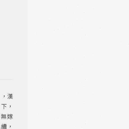
制，漢
制下，
方無嫁
延續，