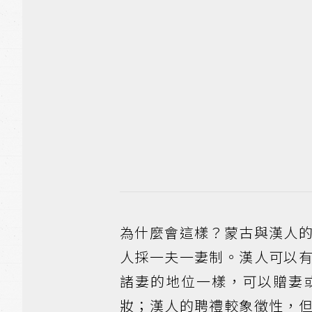
為什麼會這樣？蒙古與漢人
人採一夫一妻制。漢人可以
諸妻的地位一樣，可以贈妻
妝；漢人的聘禮較象徵性，