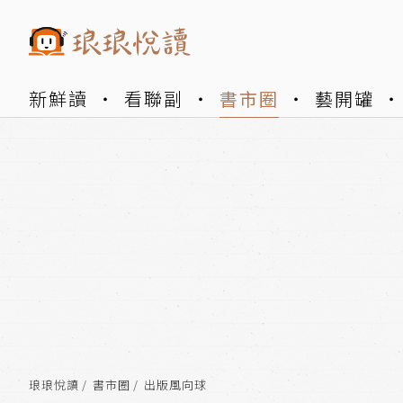
新鮮讀
看聯副
書市圈
藝開罐
琅琅悅讀
書市圈
出版風向球