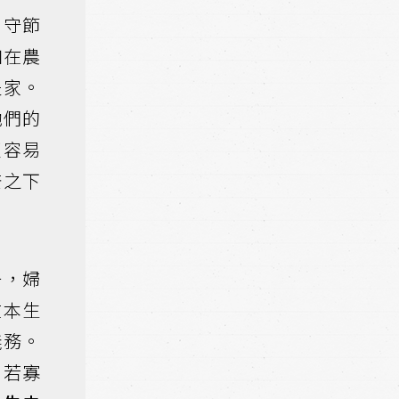
，守節
加在農
夫家。
她們的
更容易
奈之下
一，婦
在本生
義務。
，若寡