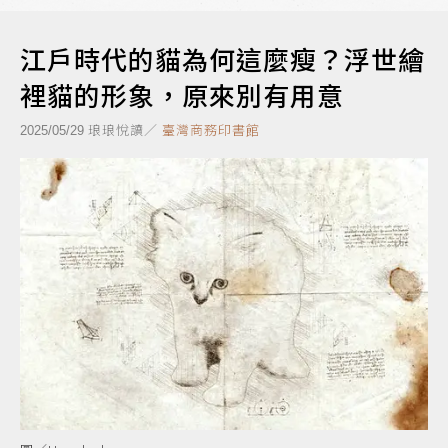
江戶時代的貓為何這麼瘦？浮世繪
裡貓的形象，原來別有用意
琅琅悅讀／
臺灣商務印書館
2025/05/29