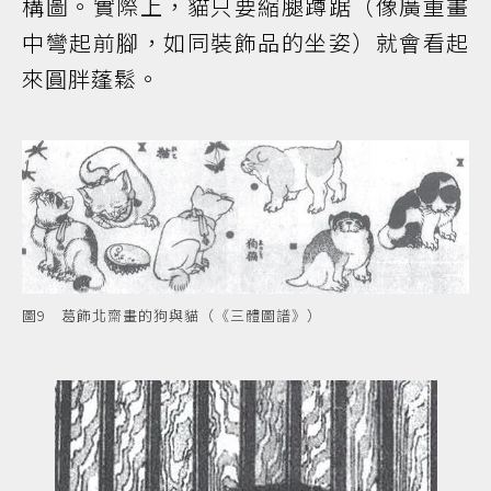
構圖。實際上，貓只要縮腿蹲踞（像廣重畫
中彎起前腳，如同裝飾品的坐姿）就會看起
來圓胖蓬鬆。
圖9 葛飾北齋畫的狗與貓（《三體圖譜》）