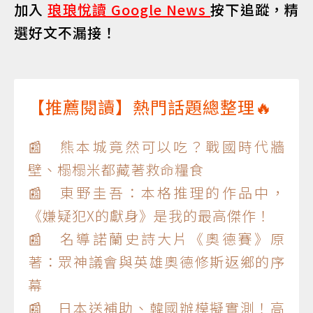
加入
琅琅悅讀 Google News
按下追蹤，精
選好文不漏接！
【推薦閱讀】熱門話題總整理🔥
📰 熊本城竟然可以吃？戰國時代牆
壁、榻榻米都藏著救命糧食
📰 東野圭吾：本格推理的作品中，
《嫌疑犯X的獻身》是我的最高傑作！
📰 名導諾蘭史詩大片《奧德賽》原
著：眾神議會與英雄奧德修斯返鄉的序
幕
📰 日本送補助、韓國辦模擬實測！高