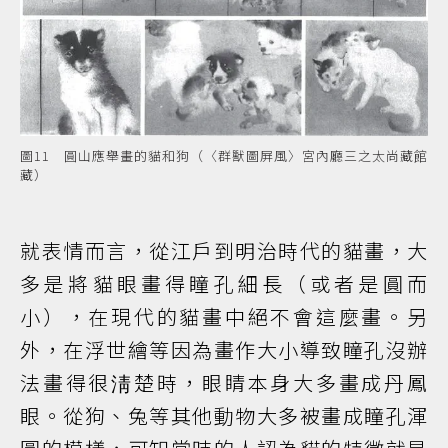
圖11 圓山應舉畫的貓和狗（〈群獸圖屏風〉宮內廳三之太尚藏館
藏）
就表情而言，從江戶到明治時代的貓畫，大
多是將貓眼畫得瞳孔細長（或者是圓而
小），在現代的貓畫中絕不會這麼畫。另
外，在浮世繪等因為畫作大小導致瞳孔沒辦
法畫得很淸楚時，眼睛本身大多畫成丹鳳
眼。從狗、兔等其他動物大多被畫成瞳孔渾