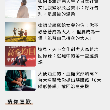
如何優雅走完人生？日本社會
文化觀察家茂呂美耶：好好告
別，是最後的溫柔
律師父親寫給女兒的信：你不
必急著成為大人， 但要成為一
個「能替自己撐傘的大人」
遠見‧天下文化創辦人高希均
回憶錄：逃難中的第一堂經濟
課
大便油油的、血糖突然飆高？
台大名醫教你抓出胰臟癌「6大
隱形警訊」搶回治癒先機
猜你喜歡