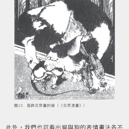
圖10 葛飾北齋畫的貓（《北齋漫畫》）
此外，我們也可看出貓與狗的表情畫法各不