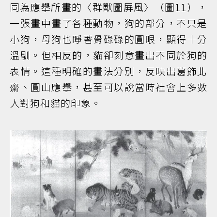
同為應擧所畫的〈群獸圖屏風〉（圖11），
一張畫中畫了各種動物，狗的部分，不只是
小狗，母狗也睜著骨碌碌的圓眼，顯得十分
溫馴。但相反的，貓卻刻意畫出不同於狗的
表情。這種明確的畫法分別，反映出葛飾北
齋、圓山應擧，甚至可以說當時社會上多數
人對狗和貓的印象。