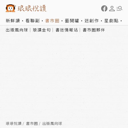
新鮮讀
看聯副
書市圈
藝開罐
迷創作
星劇點
出版風向球
琅讀金句
書迷情報站
書市圈夥伴
琅琅悅讀
書市圈
出版風向球