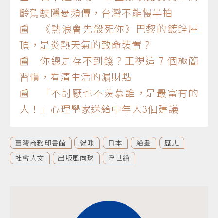
齡駕駛隱憂頻傳，台灣不能慢半拍
📰 《熱浪會先殺死你》巴黎的鍍鋅屋
頂，是炎熱天氣的致命裝置？
📰 你總是存不到錢？正視這 7 個極簡
習慣，看清生活的漏財點
📰 「不討厭也不羨慕誰，是最富有的
人！」心理學家送給中年人3個建議
臺灣商務印書館
貓咪
日本
繪畫
歷史
社會人文
出版風向球
浮世繪