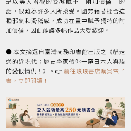
是以美人陪襯的姿態賦予「附加價値」的
話，很難為許多人所接受。國芳藉著揉合這
種邪氣和滑稽感，成功在畫中賦予獨特的附
加價値，因此能讓多幅作品大受歡迎。
● 本文摘選自臺灣商務印書館出版之《貓走
過的近現代：歷史學家帶你一窺日本人與貓
的愛恨情仇！》。👉
前往琅琅書店購買電子
書，立即閱讀！