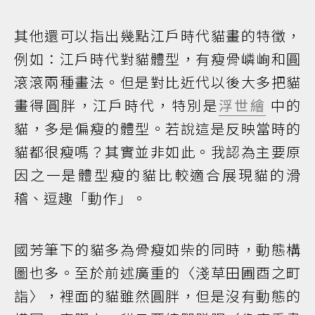
其他還可以指出幾點江戶時代貓畫的特徵，
例如：江戶時代對貓體型，有瘦骨嶙峋和圓
滾滾兩種畫法。但是對比近代以後大多把貓
畫得圓胖，江戶時代，特別是
浮世繪
中的
貓，多是偏瘦的體型。若說這是反映當時的
貓都很瘦嗎？其實並非如此。我認為主要原
因之一是體型瘦的貓比較適合展現貓的滑
稽、逗趣「動作」。
國芳筆下的貓多為骨瘦如柴的同時，動態構
圖也多。至於前述廣重的〈淺草田圃酉之町
詣〉，裡面的貓雖然圓胖，但是沒有動態的