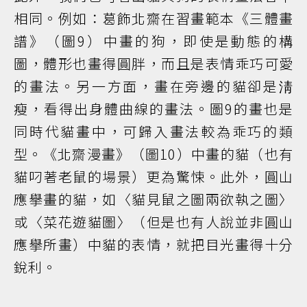
相同。例如：葛飾北齋在習畫範本《三體畫
譜》（圖9）中畫的狗，即使是動態的構
圖，體形也畫得圓胖，而且是表情乖巧可愛
的畫法。另一方面，畫在旁邊的貓卻是淸
瘦，看得出身體曲線的畫法。圖9的畫也是
同時代貓畫中，可歸入畫法較為乖巧的類
型。《北齋漫畫》（圖10）中畫的貓（也有
貓叼著老鼠的場景）更為驚悚。此外，圓山
應擧畫的貓，如〈貓見鼠之圖兩欲執之圖〉
或〈菜花遊貓圖〉（但是也有人說並非圓山
應擧所畫）中貓的表情，就把目光畫得十分
銳利。