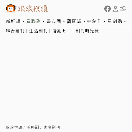
新鮮讀
看聯副
書市圈
藝開罐
迷創作
星劇點
聯合副刊
生活副刊
聯副七十
副刊時光機
琅琅悅讀
看聯副
家庭副刊