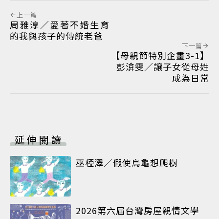
上一篇
周雅淳／愛著不婚生育
的我與孩子的傳統老爸
下一篇
【母親節特別企畫3-1】
彭渰雯／讓子女從母姓
成為日常
延伸閱讀
巫椏濢／假使烏龜想爬樹
2026第六屆台灣房屋親情文學