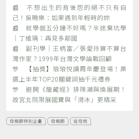
📰 不想出生的背後怨的絕不只有自
己！吳曉樂：如果遇到年輕時的妳
📰 就學個五分鐘不好嗎？半途棄坑學
｜丁維瑀：再見多鄰國
📰 副刊學｜王柄富／張愛玲算不算台
灣作家？1999年台灣文學論戰回顧
🎊 【抽獎】琅琅悅讀周年慶登場！票
選上半年TOP20關鍵詞抽千元禮券
🎊 避開《龍藏經》排隊潮與換展期！
故宮北院限展國寶與「滑冰」更精采
母親節特別企畫
母親節
從母姓