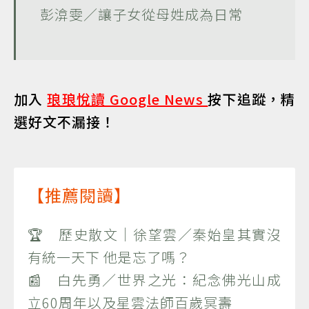
彭渰雯／讓子女從母姓成為日常
加入
琅琅悅讀 Google News
按下追蹤，精
選好文不漏接！
【推薦閱讀】
🏆 歷史散文｜徐望雲／秦始皇其實沒
有統一天下 他是忘了嗎？
📰 白先勇／世界之光：紀念佛光山成
立60周年以及星雲法師百歲冥壽