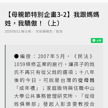
【母親節特別企畫3-2】我跟媽媽
姓，我驕傲！（上）
聯合報／ 家副編輯室／整理
2025/05/11
●編按：2007年5月，《民法》
1059條修正案的施行，讓孩子的姓
氏不再只有從父姓的選項；十八年
後的今日，可說是台灣的
從母姓
「成年禮」；家庭版特與任職中山
大學公共事務管理研究所、
「從母
姓俱樂部」
發起人彭渰雯教授合