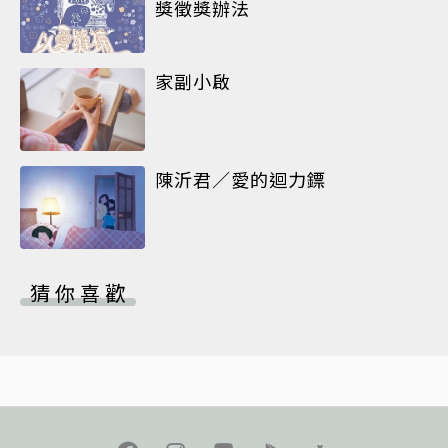
獎徵獎辦法
家副小啟
陳沂君／愛的迴力鏢
猜你喜歡