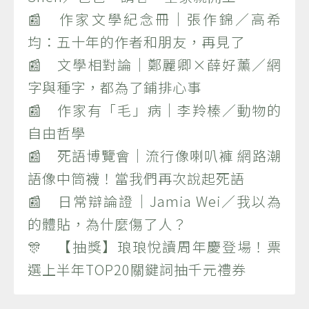
📰 作家文學紀念冊｜張作錦／高希
均：五十年的作者和朋友，再見了
📰 文學相對論｜鄭麗卿×薛好薰／網
字與種字，都為了鋪排心事
📰 作家有「毛」病｜李羚榛／動物的
自由哲學
📰 死語博覽會｜流行像喇叭褲 網路潮
語像中筒襪！當我們再次說起死語
📰 日常辯論證｜Jamia Wei／我以為
的體貼，為什麼傷了人？
🎊 【抽獎】琅琅悅讀周年慶登場！票
選上半年TOP20關鍵詞抽千元禮券