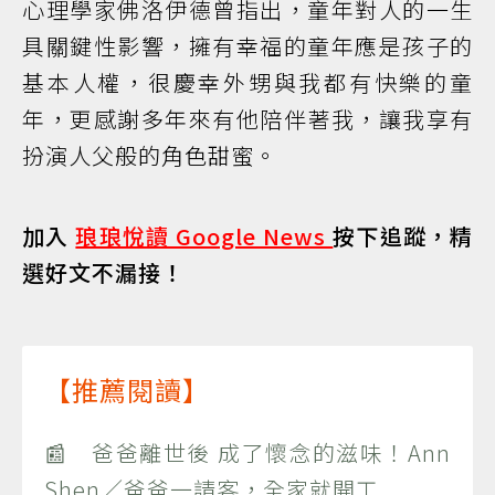
心理學家佛洛伊德曾指出，童年對人的一生
具關鍵性影響，擁有幸福的童年應是孩子的
基本人權，很慶幸外甥與我都有快樂的童
年，更感謝多年來有他陪伴著我，讓我享有
扮演人父般的角色甜蜜。
加入
琅琅悅讀 Google News
按下追蹤，精
選好文不漏接！
【推薦閱讀】
📰 爸爸離世後 成了懷念的滋味！Ann
Shen／爸爸一請客，全家就開工