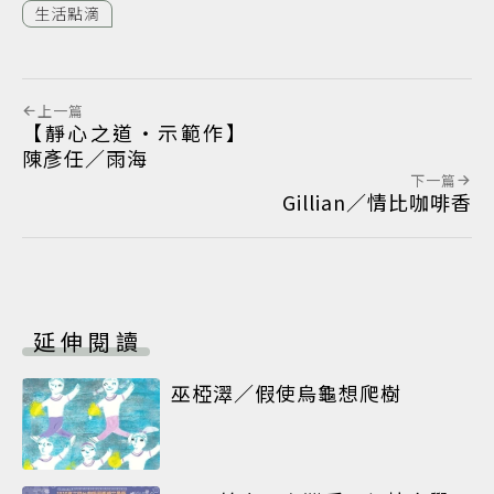
生活點滴
上一篇
【靜心之道‧示範作】
陳彥任／雨海
下一篇
Gillian／情比咖啡香
延伸閱讀
巫椏濢／假使烏龜想爬樹