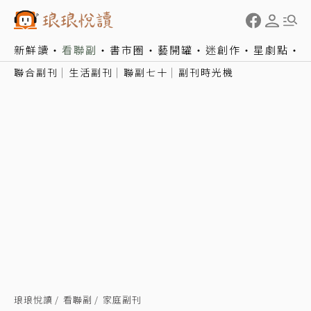
新鮮讀
看聯副
書市圈
藝開罐
迷創作
星劇點
聯合副刊
生活副刊
聯副七十
副刊時光機
琅琅悅讀
看聯副
家庭副刊