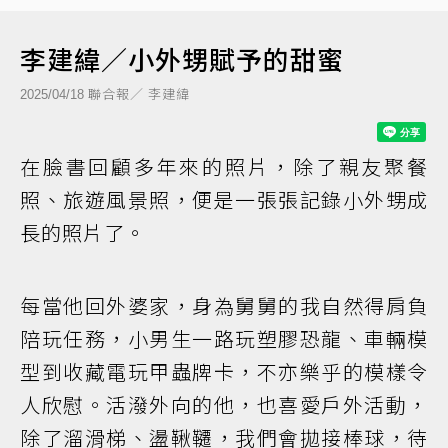
李建緯／小外甥賦予的甜蜜
聯合報／ 李建緯
2025/04/18
在臉書回顧多年來的照片，除了親友聚餐
照、旅遊風景照，便是一張張記錄小外甥成
長的照片了。
每當他回外婆家，身為舅舅的我自然得肩負
陪玩任務，小男生一路玩塑膠恐龍、車輛模
型到收藏電玩甲蟲牌卡，不亦樂乎的模樣令
人欣慰。活潑外向的他，也喜愛戶外活動，
除了溜滑梯、盪鞦韆，我們會拋接棒球，待