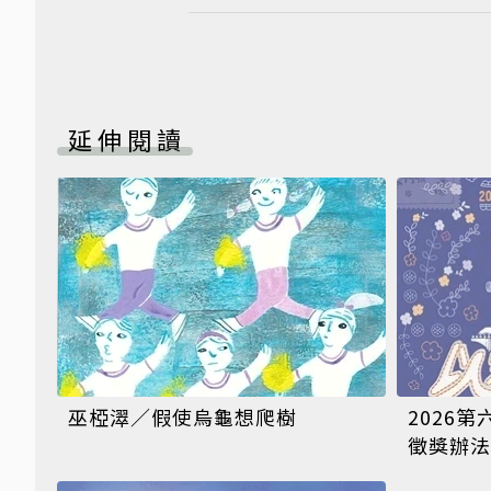
延伸閱讀
巫椏濢／假使烏龜想爬樹
2026
徵獎辦法