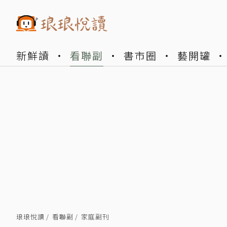
新鮮讀
看聯副
書市圈
藝開罐
琅琅悅讀
看聯副
家庭副刊