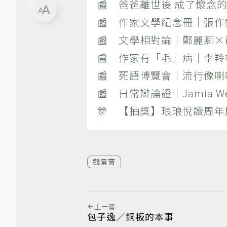
📰 爸爸離世後 成了懷念的
📰 作家文學紀念冊｜張
📰 文學相對論｜鄭麗卿
📰 作家有「毛」病｜李
📰 死語博覽會｜流行像
📰 日常辯論證｜Jamia
🎊 【抽獎】琅琅悅讀周年
觀景窗
上一篇
包子逸／銅板的本事