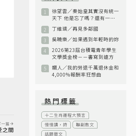
徐望雲／秦始皇其實沒有統一
天下 他是忘了嗎？還有一個
小國：衛國
丁維瑀／再見多鄰國
吳曉樂／如果遇到年輕時的妳
2026第23屆台積電青年學生
文學獎金榜－－書寫到遠方
嫺人／我的勞退千萬退休金和
4,000%報酬率狂想曲
熱門標籤
十二生肖運程大預言
下一篇
慢慢讀，詩
聯副散文
受之間
話題徵文