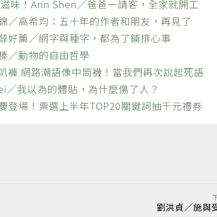
滋味！Ann Shen／爸爸一請客，全家就開工
作錦／高希均：五十年的作者和朋友，再見了
×薛好薰／網字與種字，都為了鋪排心事
羚榛／動物的自由哲學
喇叭褲 網路潮語像中筒襪！當我們再次說起死語
 Wei／我以為的體貼，為什麼傷了人？
慶登場！票選上半年TOP20關鍵詞抽千元禮券
劉洪貞／施與