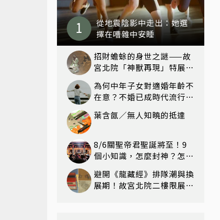
從地震陰影中走出：她選
擇在嘈雜中安睡
招財蟾蜍的身世之謎——故
宮北院「神獸再現」特展看
見不一樣的祥瑞
為何中年子女對適婚年齡不
在意？不婚已成時代流行和
趨勢？
葉含氤／無人知曉的抵達
8/6關聖帝君聖誕將至！9
個小知識，怎麼封神？怎麼
拜？該拜哪個關帝？
避開《龍藏經》排隊潮與換
展期！故宮北院二樓限展國
寶〈元世祖出獵圖〉、乾隆
最愛「滑冰賽」更精采