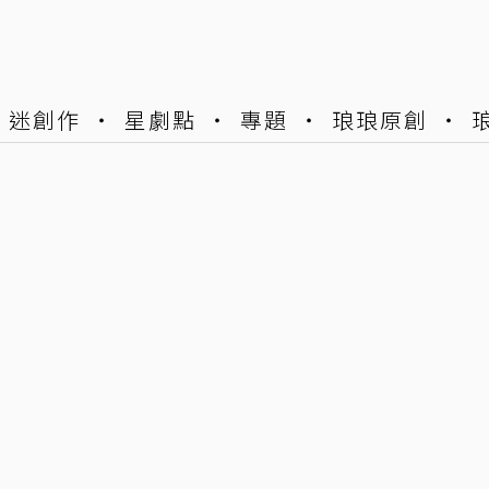
迷創作
星劇點
專題
琅琅原創