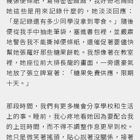
幾張便條紙，寫得密密麻麻，我好奇地詢問
她這些是用來記錄什麼的，她淡淡回應：
「是記錄還有多少同學沒拿到零食。」隨後
便從我手中抽走筆袋，塞進書包裡，並嚴肅
地警告我不能撕掉便條紙，還催促著要儘快
幫她張羅好那些糖果餅乾。我想像著在教室
裡，她座位前大排長龍的畫面，一旁還豪氣
地放了張立牌寫著：「糖果免費供應，限期
十天。」
那段時間，我們有更多機會分享學校和生活
上的事。睡前，我心疼地看她因為要配合我
的上班時間，而不得不調整作息更早到校。
她只是微笑著搖頭，貼心說著沒關係，接著