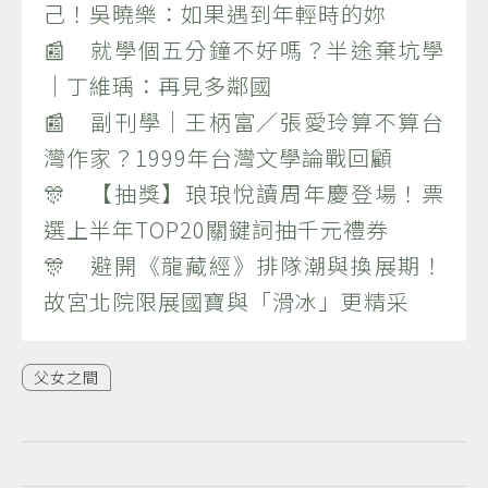
己！吳曉樂：如果遇到年輕時的妳
📰 就學個五分鐘不好嗎？半途棄坑學
｜丁維瑀：再見多鄰國
📰 副刊學｜王柄富／張愛玲算不算台
灣作家？1999年台灣文學論戰回顧
🎊 【抽獎】琅琅悅讀周年慶登場！票
選上半年TOP20關鍵詞抽千元禮券
🎊 避開《龍藏經》排隊潮與換展期！
故宮北院限展國寶與「滑冰」更精采
父女之間