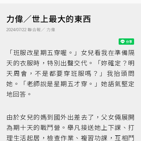
力偉／世上最大的東西
聯合報／ 力偉
2024/07/22
「班服改星期五穿喔。」女兒看我在準備隔
天的衣服時，特別出聲交代。「妳確定？明
天周會，不是都要穿班服嗎？」我抬頭問
她。「老師說是星期五才穿。」她語氣堅定
地回答。
由於女兒的媽到國外出差去了，父女倆展開
為期十天的戰鬥營。舉凡接送她上下課、打
理生活起居，檢查作業、複習功課，互相鬥