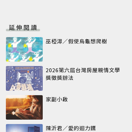
延伸閱讀
巫椏濢／假使烏龜想爬樹
2026第六屆台灣房屋親情文學
獎徵獎辦法
家副小啟
陳沂君／愛的迴力鏢