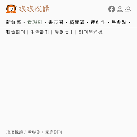
新鮮讀
看聯副
書市圈
藝開罐
迷創作
星劇點
聯合副刊
生活副刊
聯副七十
副刊時光機
琅琅悅讀
看聯副
家庭副刊