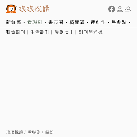
新鮮讀
看聯副
書市圈
藝開罐
迷創作
星劇點
聯合副刊
生活副刊
聯副七十
副刊時光機
琅琅悅讀
看聯副
繽紛