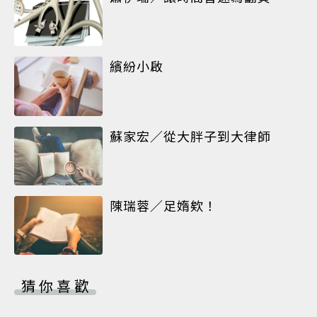
繽紛小啟
蘇家宏／從大胖子到大律師
陳瑞蓉／足媠欸！
猜你喜歡