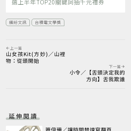
選上半年TOP20關鍵詞抽千元禮券
繽紛文訊
台積電文學獎
上一篇
山女孩Kit(方妙)／山裡
物：從頭開始
下一篇
小令／【舌頭決定我的
方向】舌我欺誰
延伸閱讀
蕭伊珊／讓時間替速寫翻頁