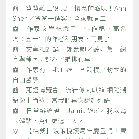
📰 爸爸離世後 成了懷念的滋味！Ann
Shen／爸爸一請客，全家就開工
📰 作家文學紀念冊｜張作錦／高希
均：五十年的作者和朋友，再見了
📰 文學相對論｜鄭麗卿×薛好薰／網
字與種字，都為了鋪排心事
📰 作家有「毛」病｜李羚榛／動物的
自由哲學
📰 死語博覽會｜流行像喇叭褲 網路潮
語像中筒襪！當我們再次說起死語
📰 日常辯論證｜Jamia Wei／我以為
的體貼，為什麼傷了人？
🎊 【抽獎】琅琅悅讀周年慶登場！票