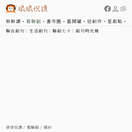
新鮮讀
看聯副
書市圈
藝開罐
迷創作
星劇點
聯合副刊
生活副刊
聯副七十
副刊時光機
琅琅悅讀
看聯副
繽紛