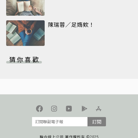
陳瑞蓉／足媠欸！
猜你喜歡
訂閱
聯合線上公司 著作權所有 ©2025