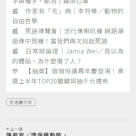
字與種字，都為了鋪排心事
📰 作家有「毛」病｜李羚榛／動物的
自由哲學
📰 死語博覽會｜流行像喇叭褲 網路潮
語像中筒襪！當我們再次說起死語
📰 日常辯論證｜Jamia Wei／我以為
的體貼，為什麼傷了人？
🎊 【抽獎】琅琅悅讀周年慶登場！票
選上半年TOP20關鍵詞抽千元禮券
生活進行式
上一篇
陳祖安／環保運動裝，