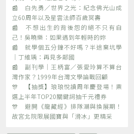
📰 白先勇／世界之光：紀念佛光山成
立60周年以及星雲法師百歲冥壽
📰 不想出生的背後怨的絕不只有自
己！吳曉樂：如果遇到年輕時的妳
📰 就學個五分鐘不好嗎？半途棄坑學
｜丁維瑀：再見多鄰國
📰 副刊學｜王柄富／張愛玲算不算台
灣作家？1999年台灣文學論戰回顧
🎊 【抽獎】琅琅悅讀周年慶登場！票
選上半年TOP20關鍵詞抽千元禮券
🎊 避開《龍藏經》排隊潮與換展期！
故宮北院限展國寶與「滑冰」更精采