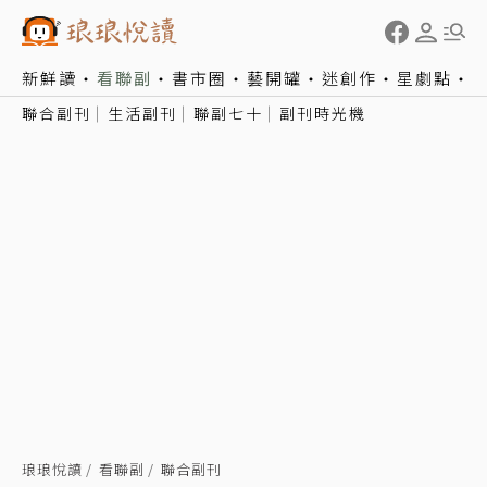
新鮮讀
看聯副
書市圈
藝開罐
迷創作
星劇點
聯合副刊
生活副刊
聯副七十
副刊時光機
琅琅悅讀
看聯副
聯合副刊