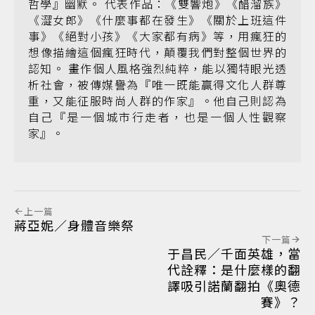
哲學』幽默。 代表作品：《雙響炮》《醋溜族》
《澀女郎》《什麼事都在發生》《關於上班這件
事》《絕對小孩》《大家都有病》等，用瘋狂的
想像描繪這個瘋狂時代，顛覆我們對整個世界的
認知。 畫作個人風格強烈純粹，能以獨特眼光透
析社會，被傳媒譽為『唯一既能贏得文化人群尊
重，又能征服時尚人群的作家』。他自己則認為
自己『是一個城市行走者，也是一個人性觀察
家』。
上一篇
蔣亞妮／身體音樂祭
下一篇
于昌民／千面英雄，當
代詮釋：是什麼樣的翻
譯吸引諾蘭翻拍《奧德
賽》？