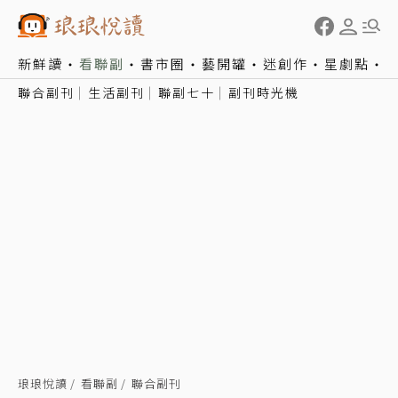
新鮮讀
看聯副
書市圈
藝開罐
迷創作
星劇點
聯合副刊
生活副刊
聯副七十
副刊時光機
琅琅悅讀
看聯副
聯合副刊