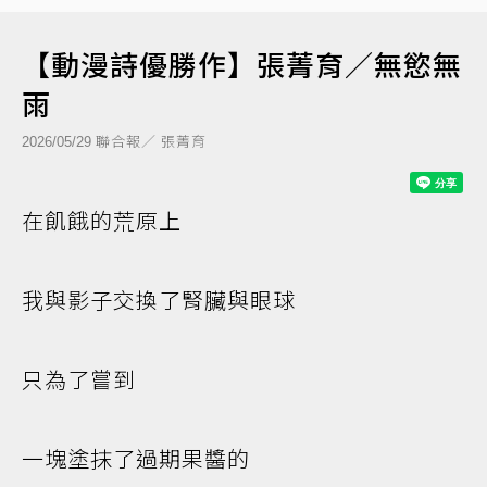
【動漫詩優勝作】張菁育／無慾無
雨
聯合報／ 張菁育
2026/05/29
在飢餓的荒原上
我與影子交換了腎臟與眼球
只為了嘗到
一塊塗抹了過期果醬的