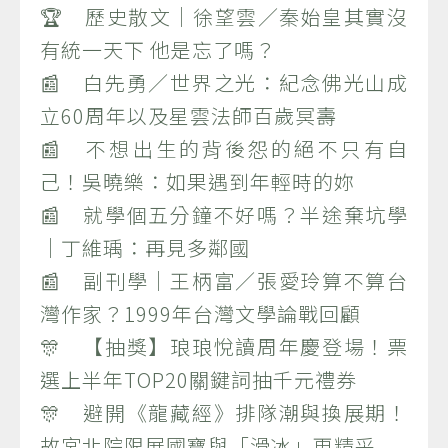
🏆 歷史散文｜徐望雲／秦始皇其實沒
有統一天下 他是忘了嗎？
📰 白先勇／世界之光：紀念佛光山成
立60周年以及星雲法師百歲冥壽
📰 不想出生的背後怨的絕不只有自
己！吳曉樂：如果遇到年輕時的妳
📰 就學個五分鐘不好嗎？半途棄坑學
｜丁維瑀：再見多鄰國
📰 副刊學｜王柄富／張愛玲算不算台
灣作家？1999年台灣文學論戰回顧
🎊 【抽獎】琅琅悅讀周年慶登場！票
選上半年TOP20關鍵詞抽千元禮券
🎊 避開《龍藏經》排隊潮與換展期！
故宮北院限展國寶與「滑冰」更精采