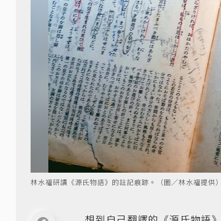
林水福研讀《源氏物語》的註記痕跡。（圖／林水福提供
想到自己翻譯的《源氏物語