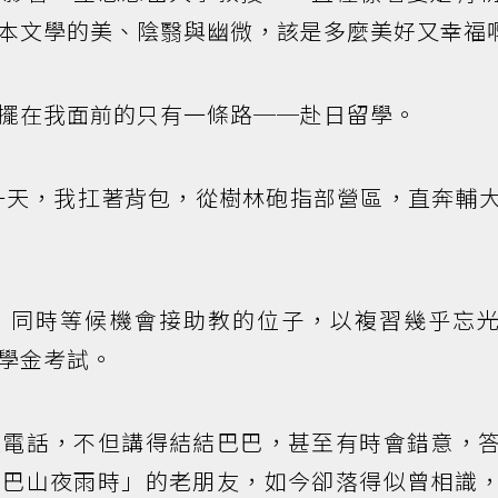
本文學的美、陰翳與幽微，該是多麼美好又幸福
擺在我面前的只有一條路──赴日留學。
那一天，我扛著背包，從樹林砲指部營區，直奔輔
，同時等候機會接助教的位子，以複習幾乎忘
學金考試。
通電話，不但講得結結巴巴，甚至有時會錯意，
話巴山夜雨時」的老朋友，如今卻落得似曾相識