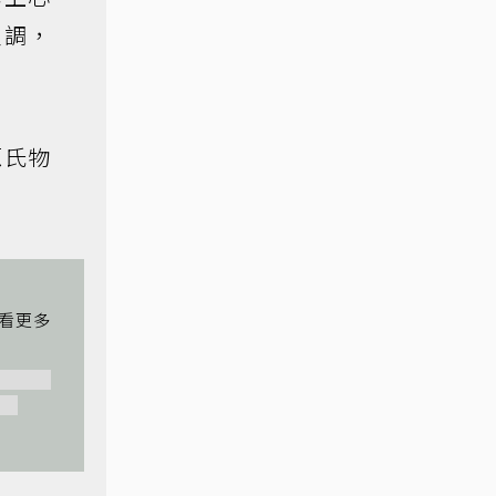
主調，
源氏物