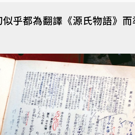
切似乎都為翻譯《源氏物語》而