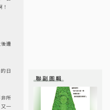
啊！
大後邊
光的日
聯副圖輯
答非所
，又一