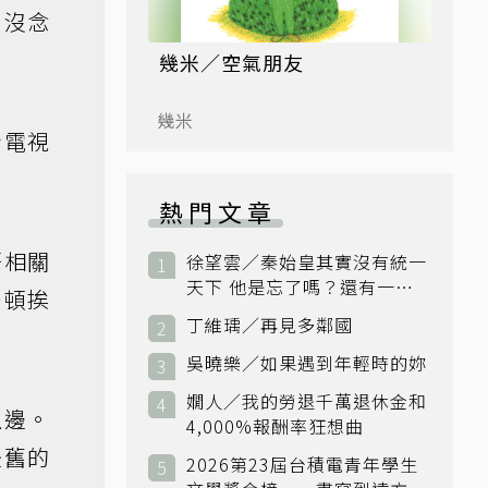
、沒念
幾米／空氣朋友
幾米
看電視
熱門文章
語相關
徐望雲／秦始皇其實沒有統一
天下 他是忘了嗎？還有一個
一頓挨
小國：衛國
丁維瑀／再見多鄰國
吳曉樂／如果遇到年輕時的妳
嫺人／我的勞退千萬退休金和
上邊。
4,000%報酬率狂想曲
後舊的
2026第23屆台積電青年學生