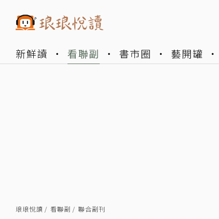
新鮮讀
看聯副
書市圈
藝開罐
琅琅悅讀
看聯副
聯合副刊