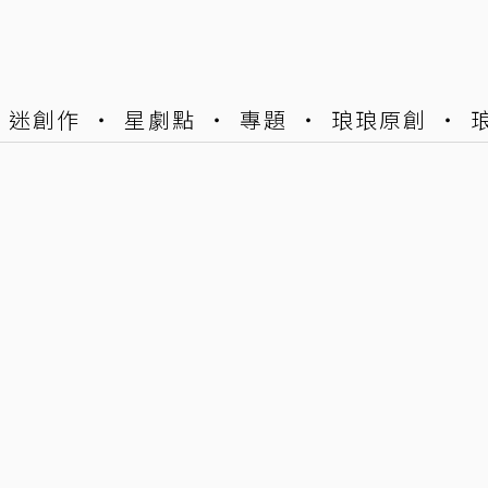
迷創作
星劇點
專題
琅琅原創