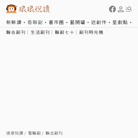
新鮮讀
看聯副
書市圈
藝開罐
迷創作
星劇點
聯合副刊
生活副刊
聯副七十
副刊時光機
琅琅悅讀
看聯副
聯合副刊