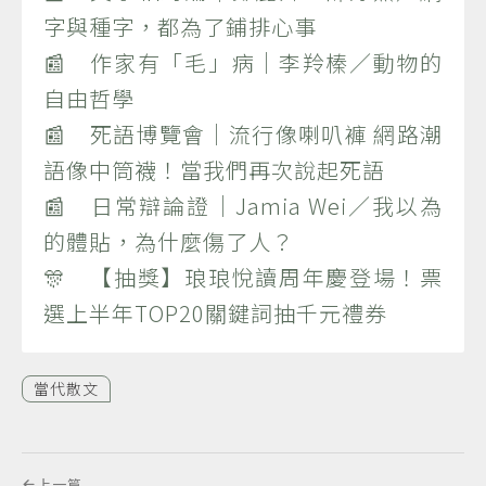
字與種字，都為了鋪排心事
📰 作家有「毛」病｜李羚榛／動物的
自由哲學
📰 死語博覽會｜流行像喇叭褲 網路潮
語像中筒襪！當我們再次說起死語
📰 日常辯論證｜Jamia Wei／我以為
的體貼，為什麼傷了人？
🎊 【抽獎】琅琅悅讀周年慶登場！票
選上半年TOP20關鍵詞抽千元禮券
當代散文
上一篇