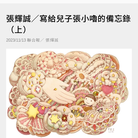
張輝誠／寫給兒子張小嚕的備忘錄
（上）
聯合報／ 張輝誠
2023/11/13