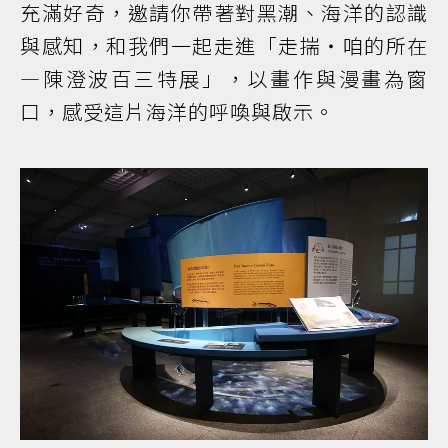
充滿好奇，邀請你帶著對黑潮、海洋的認識
與感知，和我們一起走進「走揣・咱的所在
—陳澄波百三特展」，以畫作與漫畫為窗
口，感受這片海洋的呼喚與啟示。