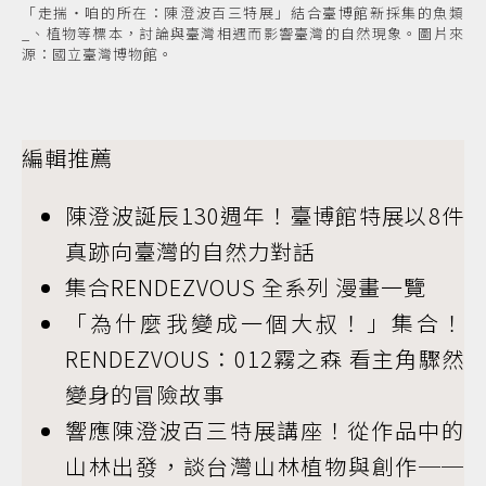
「走揣・咱的所在：陳澄波百三特展」結合臺博館新採集的魚類
_、植物等標本，討論與臺灣相遇而影響臺灣的自然現象。圖片來
源：國立臺灣博物館。
編輯推薦
陳澄波誕辰130週年！臺博館特展以8件
真跡向臺灣的自然力對話
集合RENDEZVOUS 全系列 漫畫一覽
「為什麼我變成一個大叔！」集合！
RENDEZVOUS：012霧之森 看主角驟然
變身的冒險故事
響應陳澄波百三特展講座！從作品中的
山林出發，談台灣山林植物與創作──