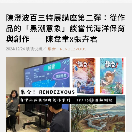
陳澄波百三特展講座第二彈：從作
品的「黑潮意象」談當代海洋保育
與創作──陳韋聿x張卉君
琅琅悅讀／
集合！RENDEZVOUS
2024/12/24