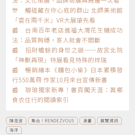
法：文化策展、品牌商展與周邊一次看
🎊 觸碰藏在你心底的群山 北師美術館
「雲在兩千米」VR大展搶先看
📰 台南百年老店進福大灣花生糖成功
法：品質夠穩，客人就會不間斷
📰 招財蟾蜍的身世之謎——故宮北院
「神獸再現」特展看見特殊的祥瑞
📰 暢銷繪本《麵包小偷》日本累積發
行550萬冊 作家10月來台宣傳新書
📰 琅琅獨家新專！書頁闖天涯：異鄉
食衣住行的閱讀索引
陳澄波
集合！RENDEZVOUS
漫畫
展覽資訊
海洋