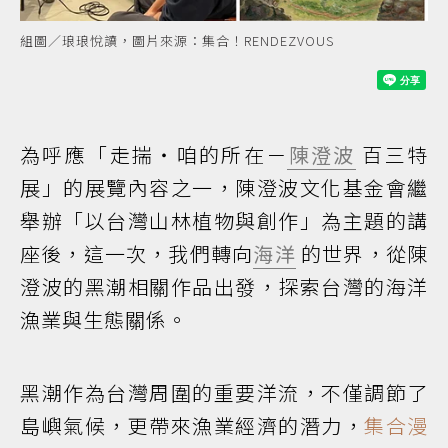
組圖／琅琅悅讀，圖片來源：集合！RENDEZVOUS
為呼應「走揣・咱的所在－
陳澄波
百三特
展」的展覽內容之一，陳澄波文化基金會繼
舉辦「以台灣山林植物與創作」為主題的講
座後，這一次，我們轉向
海洋
的世界，從陳
澄波的黑潮相關作品出發，探索台灣的海洋
漁業與生態關係。
黑潮作為台灣周圍的重要洋流，不僅調節了
島嶼氣候，更帶來漁業經濟的潛力，
集合漫