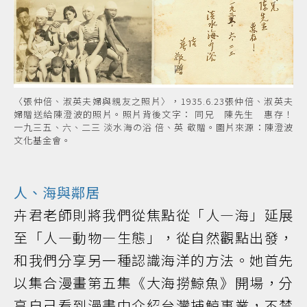
〈張仲倍、淑英夫婦與親友之照片〉，1935.6.23張仲倍、淑英夫
婦贈送給陳澄波的照片。照片背後文字： 同兄 陳先生 惠存！
一九三五、六、二三 淡水海の浴 倍、英 敬贈。圖片來源：陳澄波
文化基金會。
​人、海與鄰居
卉君老師則將我們從焦點從「人—海」延展
至「人—動物—生態」，從自然觀點出發，
和我們分享另一種認識海洋的方法。她首先
以集合漫畫第五集《大海撈鯨魚》開場，分
享自己看到漫畫中介紹台灣捕鯨事業，不禁