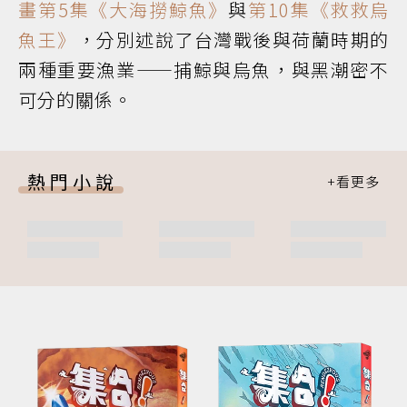
畫第5集《大海撈鯨魚》
與
第10集《救救烏
魚王》
，分別述說了台灣戰後與荷蘭時期的
兩種重要漁業——捕鯨與烏魚，與黑潮密不
可分的關係。
熱門小說