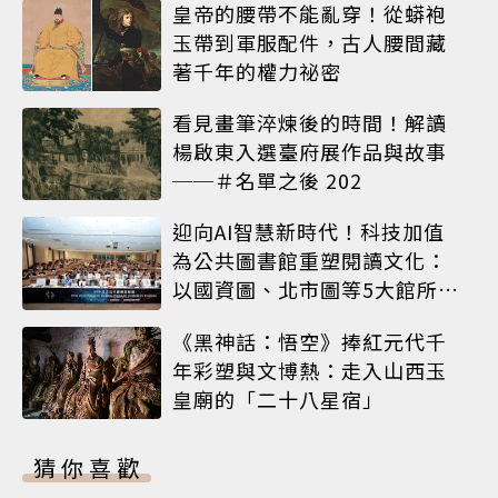
皇帝的腰帶不能亂穿！從蟒袍
玉帶到軍服配件，古人腰間藏
著千年的權力祕密
看見畫筆淬煉後的時間！解讀
楊啟東入選臺府展作品與故事
──＃名單之後 202
迎向AI智慧新時代！科技加值
為公共圖書館重塑閱讀文化：
以國資圖、北市圖等5大館所為
例
《黑神話：悟空》捧紅元代千
年彩塑與文博熱：走入山西玉
皇廟的「二十八星宿」
猜你喜歡