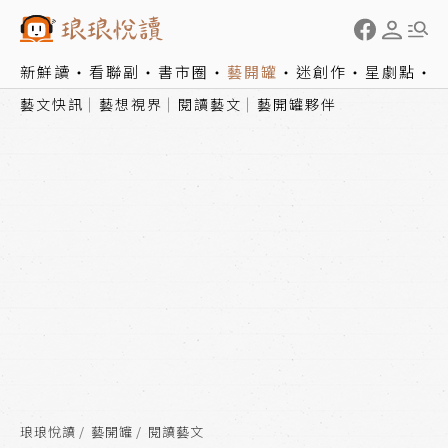
新鮮讀
看聯副
書市圈
藝開罐
迷創作
星劇點
藝文快訊
藝想視界
閱讀藝文
藝開罐夥伴
琅琅悅讀
藝開罐
閱讀藝文