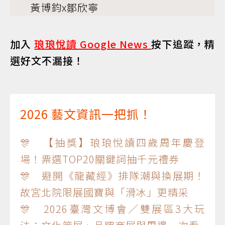
黃博鈞x鄒欣寧
加入
琅琅悅讀 Google News
按下追蹤，精
選好文不漏接！
2026 藝文資訊一把抓！
🎊 【抽獎】琅琅悅讀四歲周年慶登
場！票選TOP20關鍵詞抽千元禮券
🎊 避開《龍藏經》排隊潮與換展期！
故宮北院限展國寶與「滑冰」更精采
🎊 2026臺灣文博會／雙展區3大玩