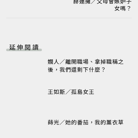
赫連擁／父母會嫉妒子
女嗎？
延伸閱讀
嫺人／離開職場、拿掉職稱之
後，我們還剩下什麼？
王如斯／孤島女王
蒔光／她的番茄，我的薰衣草