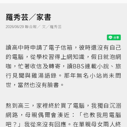
羅秀芸／家書
聯合報／ 文╱羅秀芸
2026/06/29
讀高中時申請了電子信箱，彼時還沒有自己
的電腦，從學校習得上網知識，假日就泡網
咖，忙著收信及轉寄，讀BBS連載小說、旅
行見聞與雞湯語錄。那年無名小站尚未問
世，當然也沒有臉書。
熬到高三，家裡終於買了電腦，我獨自沉溺
網路，母親偶爾會湊近：「也教我用電腦
吧？」我從來沒有回應。在單親母女兩人終