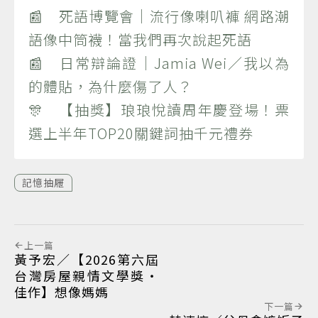
📰 死語博覽會｜流行像喇叭褲 網路潮
語像中筒襪！當我們再次說起死語
📰 日常辯論證｜Jamia Wei／我以為
的體貼，為什麼傷了人？
🎊 【抽獎】琅琅悅讀周年慶登場！票
選上半年TOP20關鍵詞抽千元禮券
記憶抽屜
上一篇
黃予宏／【2026第六屆
台灣房屋親情文學獎‧
佳作】想像媽媽
下一篇