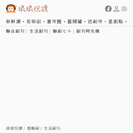
新鮮讀
看聯副
書市圈
藝開罐
迷創作
星劇點
聯合副刊
生活副刊
聯副七十
副刊時光機
琅琅悅讀
看聯副
生活副刊