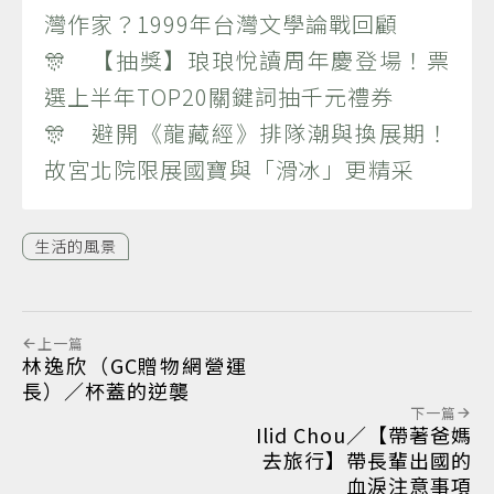
灣作家？1999年台灣文學論戰回顧
🎊 【抽獎】琅琅悅讀周年慶登場！票
選上半年TOP20關鍵詞抽千元禮券
🎊 避開《龍藏經》排隊潮與換展期！
故宮北院限展國寶與「滑冰」更精采
生活的風景
上一篇
林逸欣（GC贈物網營運
長）／杯蓋的逆襲
下一篇
Ilid Chou／【帶著爸媽
去旅行】帶長輩出國的
血淚注意事項