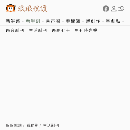
新鮮讀
看聯副
書市圈
藝開罐
迷創作
星劇點
聯合副刊
生活副刊
聯副七十
副刊時光機
琅琅悅讀
看聯副
生活副刊