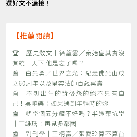
選好文不漏接！
【推薦閱讀】
🏆 歷史散文｜徐望雲／秦始皇其實沒
有統一天下 他是忘了嗎？
📰 白先勇／世界之光：紀念佛光山成
立60周年以及星雲法師百歲冥壽
📰 不想出生的背後怨的絕不只有自
己！吳曉樂：如果遇到年輕時的妳
📰 就學個五分鐘不好嗎？半途棄坑學
｜丁維瑀：再見多鄰國
📰 副刊學｜王柄富／張愛玲算不算台