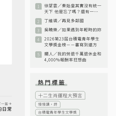
徐望雲／秦始皇其實沒有統一
天下 他是忘了嗎？還有一個
小國：衛國
丁維瑀／再見多鄰國
吳曉樂／如果遇到年輕時的妳
2026第23屆台積電青年學生
文學獎金榜－－書寫到遠方
嫺人／我的勞退千萬退休金和
4,000%報酬率狂想曲
熱門標籤
十二生肖運程大預言
下一篇
慢慢讀，詩
的日常
台積電青年學生文學獎