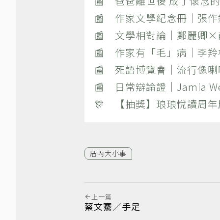
📰 爸爸離世後 成了懷念的
📰 作家文學紀念冊｜張
📰 文學相對論｜鄭麗卿
📰 作家有「毛」病｜李
📰 死語博覽會｜流行像
📰 日常辯論證｜Jamia
🎊 【抽獎】琅琅悅讀周年
厝內大小事
上一篇
蔡文騫／手足