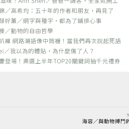
滋味！Ann Shen／爸爸一請客，全家就開工
作錦／高希均：五十年的作者和朋友，再見了
×薛好薰／網字與種字，都為了鋪排心事
羚榛／動物的自由哲學
喇叭褲 網路潮語像中筒襪！當我們再次說起死語
 Wei／我以為的體貼，為什麼傷了人？
慶登場！票選上半年TOP20關鍵詞抽千元禮券
海容／與動物搏鬥