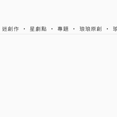
迷創作
星劇點
專題
琅琅原創