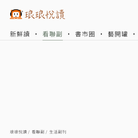
新鮮讀
看聯副
書市圈
藝開罐
琅琅悅讀
看聯副
生活副刊