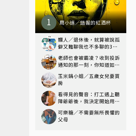
周小速／錯握的紅酒杯
嫺人／退休後，就算被說孤
僻又難聊我也不多聊的3種
話題
老師也會被霸凌？收到投訴
通知的那一刻，你知道如何
保護自己嗎？
玉米鍋小姐／五歲女兒要買
房
看得見的聲音：打工遇上聽
障爺爺後，我決定開始用雙
手說話
可樂糖／不需要無所畏懼的
父母