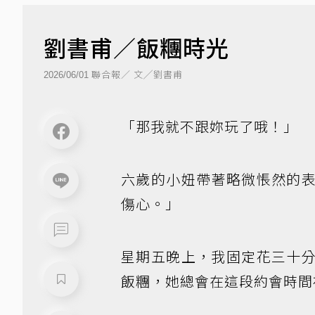
劉書甫／飯糰時光
聯合報／ 文╱劉書甫
2026/06/01
「那我就不跟妳玩了哦！」
六歲的小妞帶著略微悵然的
傷心。」
星期五晚上，我固定花三十
飯糰，她總會在這段約會時間