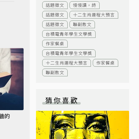
話題徵文
慢慢讀，詩
話題徵文
十二生肖運程大預言
話題徵文
聯副散文
台積電青年學生文學獎
作家餐桌
台積電青年學生文學獎
十二生肖運程大預言
作家餐桌
聯副散文
猜你喜歡
牆的