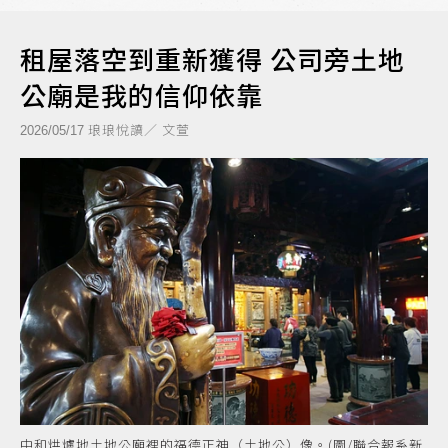
租屋落空到重新獲得 公司旁土地
公廟是我的信仰依靠
琅琅悅讀／ 文萱
2026/05/17
中和烘爐地土地公廟裡的福德正神（土地公）像。(圖/聯合報系新