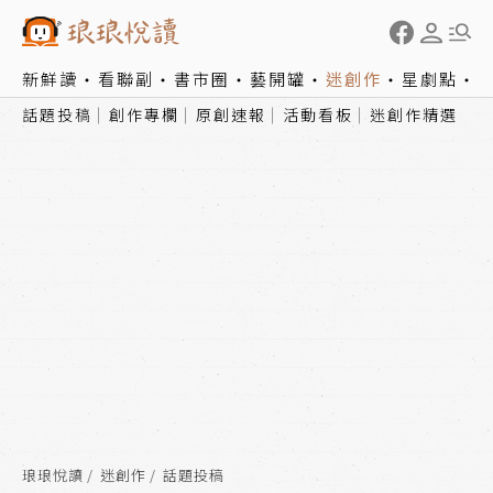
新鮮讀
看聯副
書市圈
藝開罐
迷創作
星劇點
話題投稿
創作專欄
原創速報
活動看板
迷創作精選
琅琅悅讀
迷創作
話題投稿