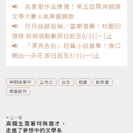
📢 為喜愛作品應援！第五屆兩岸網路
文學大賽人氣票選開跑
📢 月月話題投稿／當期推薦：校園回
憶錄 投稿領點數即日起至8/31(一)止
📢 「漂亮告別」短篇小說募集！傷口
開出一朵花 即日起至8/31(一)止
神明接單中
土地公
台北
租屋
創新番
單篇創作
上一篇
高職生靠著特殊選才，
走進了夢想中的文學系