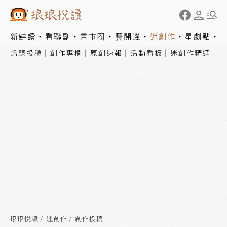
新鮮讀
看聯副
書市圈
藝開罐
迷創作
星劇點
話題投稿
創作專欄
原創速報
活動看板
迷創作精選
琅琅悅讀
迷創作
創作投稿