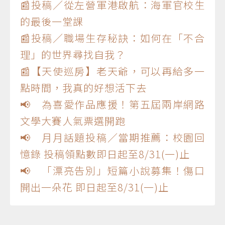
📰投稿／從左營軍港啟航：海軍官校生
的最後一堂課
📰投稿／職場生存秘訣：如何在「不合
理」的世界尋找自我？
📰【天使巡房】老天爺，可以再給多一
點時間，我真的好想活下去
📢 為喜愛作品應援！第五屆兩岸網路
文學大賽人氣票選開跑
📢 月月話題投稿／當期推薦：校園回
憶錄 投稿領點數即日起至8/31(一)止
📢 「漂亮告別」短篇小說募集！傷口
開出一朵花 即日起至8/31(一)止