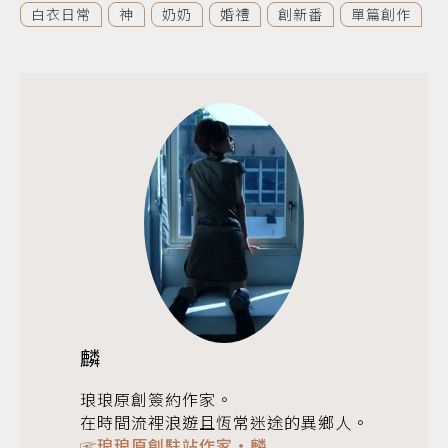
白衣日常
神
奶奶
婚禮
創新番
單篇創作
麟
琅琅原創簽約作家。
在時間流裡浪遊且恆常迷途的異鄉人。
☞琅琅原創駐站作家‧麟