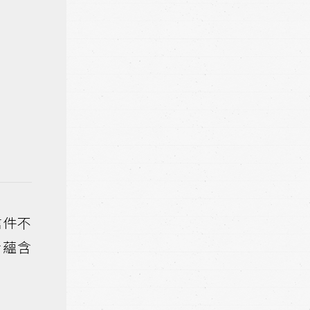
信件不
所蘊含