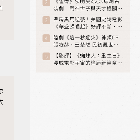
《雀骨》侯明昊x艾米原創古
值
裝劇 戰神世子與天才機關師
聯手攻克身世之謎
票房黑馬逆襲！美國史詩電影
《華盛頓崛起》好評不斷，輾
壓《玩具總動員5》、《超少
陸劇《這一秒過火》神顏CP
女》
張凌赫、王楚然 民初亂世、
家仇國難也要大談禁忌叔嫂戀
【影評】《蜘蛛人：重生日》
漫威電影宇宙的格局新篇章，
在面罩之下找到自我救贖的成
長
你
改