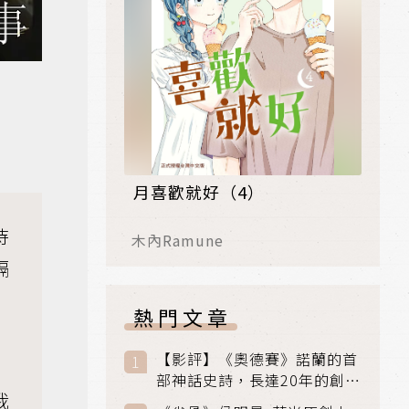
月喜歡就好（4）
待
木內Ramune
隔
熱門文章
。
【影評】《奧德賽》諾蘭的首
部神話史詩，長達20年的創傷
我
與贖罪之旅