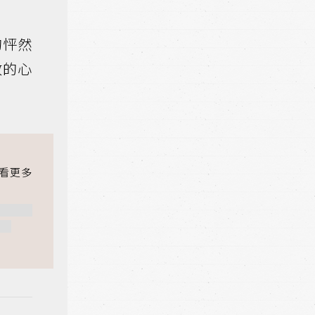
的怦然
敢的心