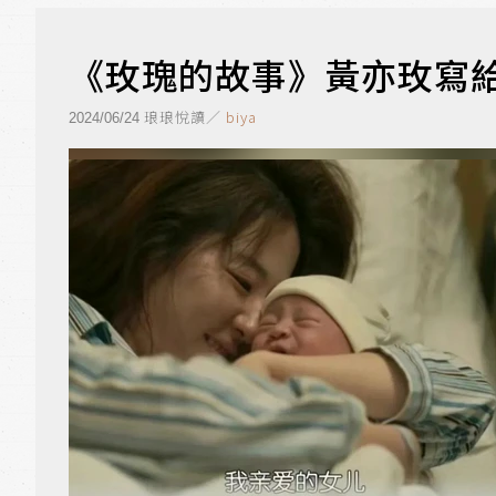
《玫瑰的故事》黃亦玫寫
琅琅悅讀／
biya
2024/06/24