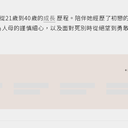
21歲到40歲的
成長
歷程。陪伴她經歷了初戀
為人母的謹慎細心，以及面對死別時從絕望到勇