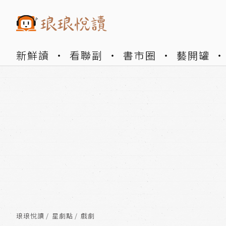
新鮮讀
看聯副
書市圈
藝開罐
琅琅悅讀
星劇點
戲劇