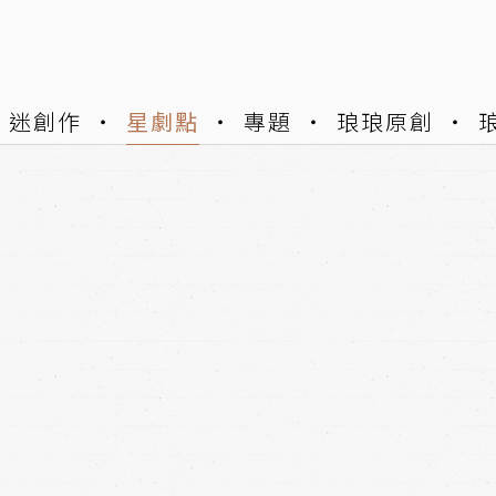
迷創作
星劇點
專題
琅琅原創