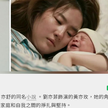
亦舒的同名
小說
。劉亦菲飾演的黃亦玫，她的
家庭和自我之間的掙扎與堅持。