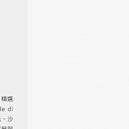
，精選
e di
紙、沙
際展與