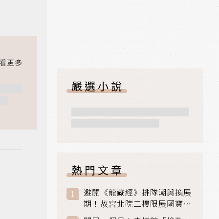
嚴選小說
熱門文章
避開《龍藏經》排隊潮與換展
期！故宮北院二樓限展國寶
〈元世祖出獵圖〉、乾隆最愛