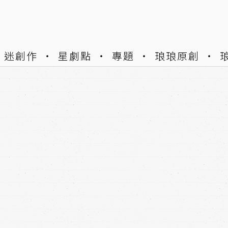
迷創作
星劇點
專題
琅琅原創