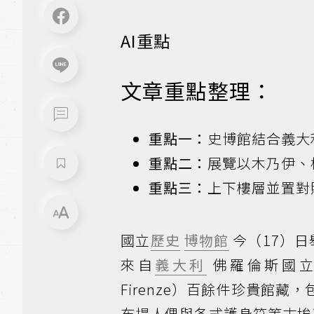
AI重點
文章重點整理：
重點一：
史博館結合義大
重點二：
展覽以木乃伊、
重點三：
上下樓層並置對
國立
歷史
博物館
今（17）日
來自
義大利
佛羅倫斯國
Firenze）百餘件珍貴館
布提人偶與各式護身符等古埃