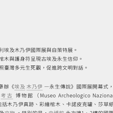
利埃及木乃伊國際展與自策特展。
棺木與護身符呈現古埃及永生信仰。
照臺灣多元生死觀，促進跨文明對話。
舉辦《
埃及
木乃伊
—永生傳說》國際展開幕式
立
考古
博物館（Museo Archeologico Nazional
藏，包括木乃伊真跡、彩繪棺木、卡諾皮克罐、莎草
及
文物
。特別的是，
史博館
此次讓1、2樓的國