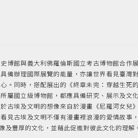
次史博館與義大利佛羅倫斯國立考古博物館合作
館具備辦理國際展覽的能量，亦讓世界看見臺灣
圖心。同時，搭配展出的《終章未完：穿越生死
許所屬國立級博物館，都應具備研究、展示及文
對於古埃及文明的想像來自於漫畫《尼羅河女兒
離看見古埃及文明不僅有漫畫裡浪漫的愛情故事
像及豐厚的文化，並藉此促進對彼此文化的理解