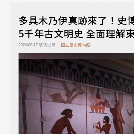
多具木乃伊真跡來了！史
5千年古文明史 全面理解
琅琅悅讀／
國立歷史博物館
2026/06/17