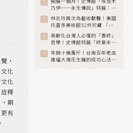
開展一個月！史博館「埃及木
「滑冰賽」更精采
乃伊──永生傳說」特展：看
見物件構築的永生風景
林志玲再次為藝術獻聲！美國
托雷多美術館52件珍藏 「古
典光影大師：林布蘭到哥雅」
高齡化台灣人必懂的「善終」
在富邦美術館隆重開展
哲學！史博館特展「終章未
完」超越生死的文化觀想
年銷十幾萬斤！台南百年老店
進福大灣花生糖的成功心法：
展覽，
品質夠穩，客人就會不間斷
對文化
的文化
化詮釋
》，期
，更有
。