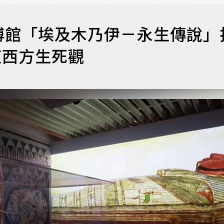
博館「埃及木乃伊－永生傳說」
東西方生死觀