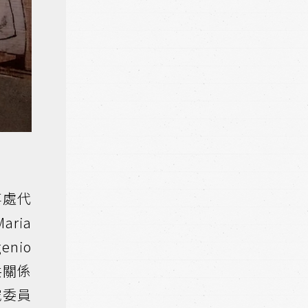
事處代
ria
enio
共關係
究委員