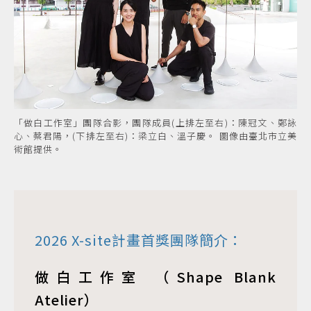
「做白工作室」團隊合影，團隊成員(上排左至右)：陳冠文、鄭詠
心、蔡君陽，(下排左至右)：梁立白、溫子慶。 圖像由臺北市立美
術館提供。
2026 X-site計畫首獎團隊簡介：
做白工作室 （Shape Blank
Atelier）