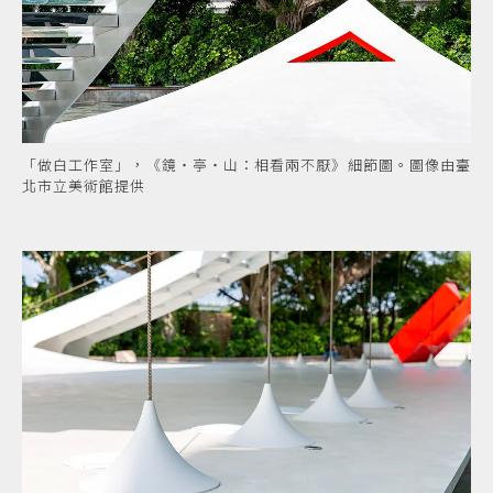
「做白工作室」，《鏡・亭・山：相看兩不厭》細節圖。圖像由臺
北市立美術館提供