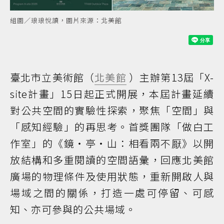
組圖／琅琅悅讀，圖片來源：北美館
臺北市立美術館（
北美館
）主辦第13屆「X-
site計畫」15日起正式開展，本屆計畫延續
對公共空間的實驗性探索，聚焦「空間」與
「感知經驗」的再思考。首獎團隊「做白工
作室」的《鏡・亭・山：相看兩不厭》以開
放結構和多重閱讀的空間語彙，回應北美館
廣場的物理條件及使用狀態，重新開啟人與
場域之間的關係，打造一處可停留、可感
知、亦可參與的公共場域。