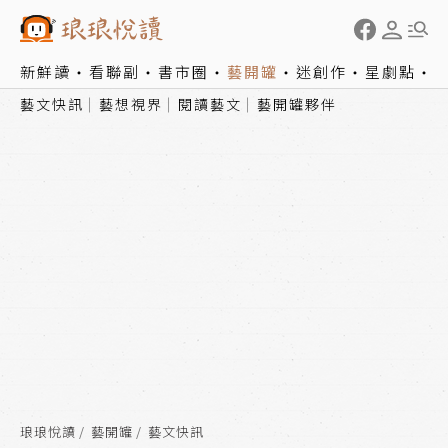
新鮮讀
看聯副
書市圈
藝開罐
迷創作
星劇點
藝文快訊
藝想視界
閱讀藝文
藝開罐夥伴
琅琅悅讀
藝開罐
藝文快訊