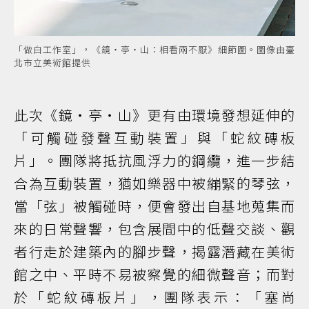
「做白工作室」，《鏡・亭・山：相看兩不厭》細節圖。圖像由臺
北市立美術館提供
此次《鏡・亭・山》更有由環境發想延伸的
「可觸碰發聲互動裝置」與「蛇紋磚板
片」。團隊將抵抗風浮力的鋼纜，進一步結
合為互動裝置，猶如樂器中被繃緊的琴弦，
當「弦」被觸碰時，便會發出自基地蒐集而
來的日常聲響，包含展間中的低聲交談、觀
者行走於建築內的腳步聲，揭露潛藏在美術
館之中、平時不易被察覺的細微聲音；而對
於「蛇紋磚板片」，團隊表示：「塞尚