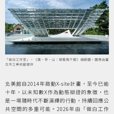
「做白工作室」，《鏡・亭・山：相看兩不厭》細節圖。圖像由臺
北市立美術館提供
北美館自2014年啟動X-site計畫，至今已逾
十年，以未知數X作為動態辯證的象徵，也
是一場隨時代不斷演繹的行動，持續回應公
共空間的多重可能。2026年由「做白工作