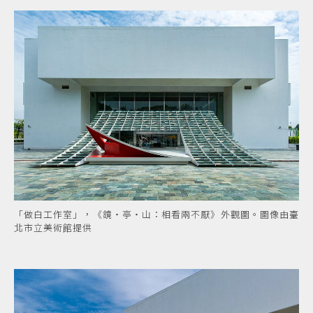
「做白工作室」，《鏡・亭・山：相看兩不厭》外觀圖。圖像由臺
北市立美術館提供