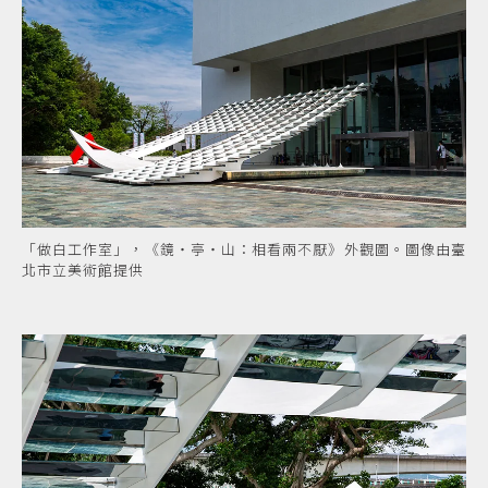
「做白工作室」，《鏡・亭・山：相看兩不厭》外觀圖。圖像由臺
北市立美術館提供