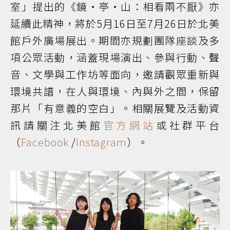
室」提出的《鏡・亭・山：相看兩不厭》亦
延續此精神，將於5月16日至7月26日於北美
館戶外廣場展出。期間亦規劃團隊座談及多
項公眾活動，涵蓋現場演出、參與行動、聲
音、文學與工作坊等面向，邀請觀眾重新與
環境共譜，在人與環境、內與外之間，保留
那片「有意義的空白」。相關展覽及活動資
訊請關注北美館
官方網站
或社群平台
（
Facebook
/
Instagram
）。