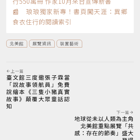
行550萬冊 作家10月來台宣傳新書
📰 琅琅獨家新專！書頁闖天涯：異鄉
食衣住行的閱讀索引
北美館
展覽資訊
裝置藝術
上一篇
臺文館三度邀張子霖當
「說故事領航員」免費
說繪本《三隻小豬真實
故事》顛覆大眾童話認
知
下一篇
地球從未以人類為主角
北美館重點展覽「共
感：存在的節奏」盛大
登場