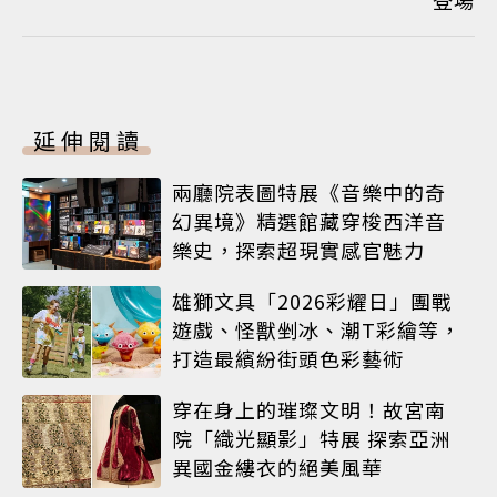
延伸閱讀
兩廳院表圖特展《音樂中的奇
幻異境》精選館藏穿梭西洋音
樂史，探索超現實感官魅力
雄獅文具「2026彩耀日」團戰
遊戲、怪獸剉冰、潮T彩繪等，
打造最繽紛街頭色彩藝術
穿在身上的璀璨文明！故宮南
院「織光顯影」特展 探索亞洲
異國金縷衣的絕美風華