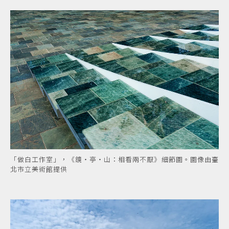
「做白工作室」，《鏡・亭・山：相看兩不厭》細節圖。圖像由臺
北市立美術館提供