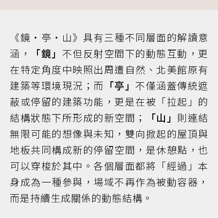
《鏡・亭・山》具有三種不同層面的解讀意
涵，
「鏡」
不但反射空間下的動態互動，更
在特定角度中映照出周遭自然、北美館原有
建築等環境現況；而
「亭」
不僅涵蓋傳統遮
蔽或停留的建築功能，更是在被「拉起」的
結構狀態下所形成的新空間；
「山」
則連結
無限可能的想像與未知，雙向掀起的屋頂與
地板共同構成新的停留空間，是休憩點，也
可以穿梭於其中。各個層面都將「經過」本
身成為一種參與，場域不再作為被動容器，
而是持續生成關係的動態結構。