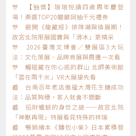
🎊 【抽獎】琅琅悅讀四歲周年慶登
場！票選TOP20關鍵詞抽千元禮券
🎊 避開《龍藏經》排隊潮與換展期！
故宮北院限展國寶與「滑冰」更精采
🎊 2026臺灣文博會／雙展區3大玩
法：文化策展、品牌商展與周邊一次看
🎊 觸碰藏在你心底的群山 北師美術館
「雲在兩千米」VR大展搶先看
📰 台南百年老店進福大灣花生糖成功
法：品質夠穩，客人就會不間斷
📰 招財蟾蜍的身世之謎——故宮北院
「神獸再現」特展看見特殊的祥瑞
📰 暢銷繪本《麵包小偷》日本累積發