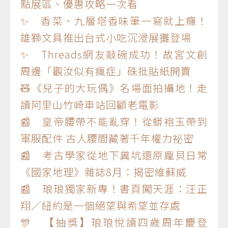
點展區、優惠攻略一次看
✨ 香菜、九層塔香味筆一寫就上癮！
雄獅文具推出台式小吃沉浸展攤登場
✨ Threads網友敲碗成功！故宮文創
周邊「觀汝似有瘋症」硃批貼紙開賣
🧸《兒子的大玩偶》名場面拍攝地！走
讀阿里山竹崎車站回顧老電影
📰 皇帝腰帶不能亂穿！從蟒袍玉帶到
軍服配件 古人腰間藏著千年權力祕密
📰 考古學家從地下糞坑還原龐貝日常
《國家地理》雜誌8月：揭密維蘇威
📰 琅琅獨家新專！書頁闖天涯：汪正
翔／紐約是一個絕望與希望並存處
🎊 【抽獎】琅琅悅讀四歲周年慶登