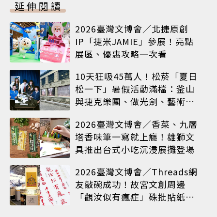
延伸閱讀
2026臺灣文博會／北捷原創
IP「捷米JAMIE」參展！亮點
展區、優惠攻略一次看
10天狂吸45萬人！松菸「夏日
松一下」暑假活動滿檔：釜山
與捷克樂團、做光劍、藝術窗
框等熱鬧登場
2026臺灣文博會／香菜、九層
塔香味筆一寫就上癮！雄獅文
具推出台式小吃沉浸展攤登場
2026臺灣文博會／Threads網
友敲碗成功！故宮文創周邊
「觀汝似有瘋症」硃批貼紙搶
先開賣