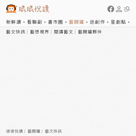
新鮮讀
看聯副
書市圈
藝開罐
迷創作
星劇點
藝文快訊
藝想視界
閱讀藝文
藝開罐夥伴
琅琅悅讀
藝開罐
藝文快訊