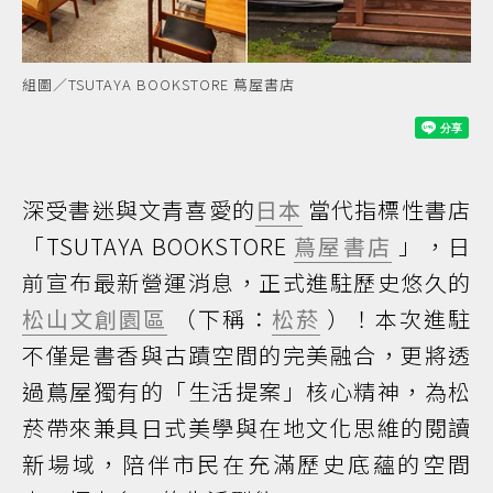
組圖／TSUTAYA BOOKSTORE 蔦屋書店
深受書迷與文青喜愛的
日本
當代指標性書店
「TSUTAYA BOOKSTORE
蔦屋書店
」，日
前宣布最新營運消息，正式進駐歷史悠久的
松山文創園區
（下稱：
松菸
）！本次進駐
不僅是書香與古蹟空間的完美融合，更將透
過蔦屋獨有的「生活提案」核心精神，為松
菸帶來兼具日式美學與在地文化思維的閱讀
新場域，陪伴市民在充滿歷史底蘊的空間