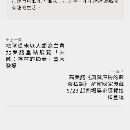
花還有啤酒花，惟以生花之筆，花花綠綠裝點成
有趣的生活。
上一篇
地球從未以人類為主角
北美館重點展覽「共
感：存在的節奏」盛大
登場
下一篇
高美館《典藏庫房的竊
竊私語》 解密國家典藏
5/23 起四場專家導覽接
棒登場