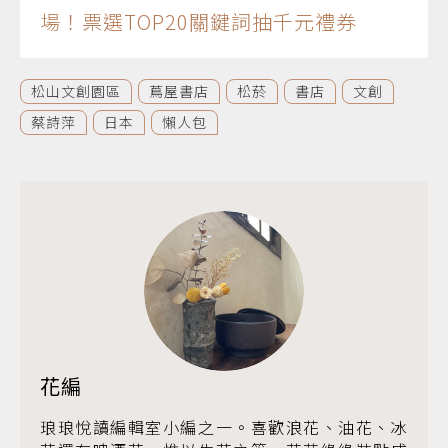
場！票選TOP20關鍵詞抽千元禮券
松山文創園區
蔦屋書店
松菸
書店
文創
蔡詩萍
日本
懶人包
花編
琅琅悅讀編輯室小編之一。喜歡浪花、油花、冰