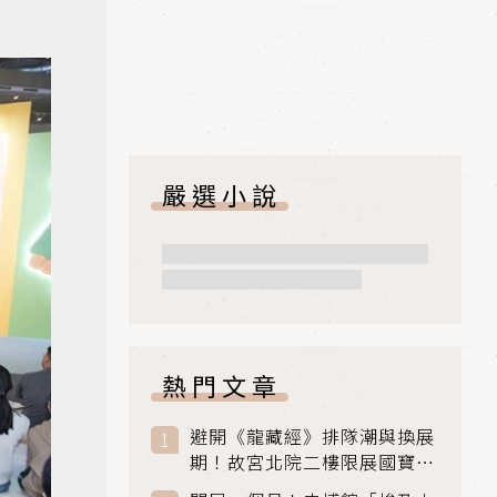
嚴選小說
熱門文章
避開《龍藏經》排隊潮與換展
期！故宮北院二樓限展國寶
〈元世祖出獵圖〉、乾隆最愛