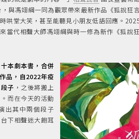
台，與馮翊綱一同為觀眾帶來最新作品《狐說狂
時哄堂大笑，甚至能聽見小朋友低語回應。202
請來當代相聲大師馮翊綱與時一修為新作《狐說
二十本劇本書，合併
品，自2022年疫
個段子
，之後將搬上
出。而在今天的活動
演出其中兩個段子
，台下相聲迷大飽耳