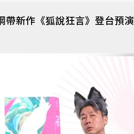
翊綱帶新作《狐說狂言》登台預演