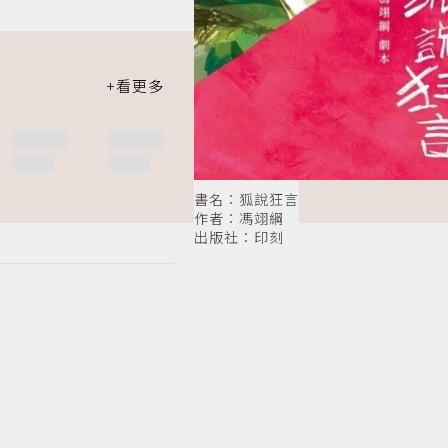
書名：狐說狂言
作者：馮翊綱
出版社：印刻