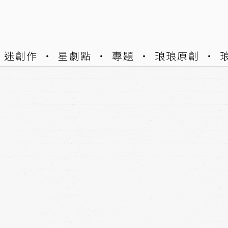
迷創作
星劇點
專題
琅琅原創