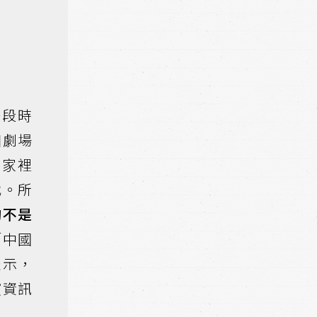
一段時
個劇場
在家裡
代。所
的不是
「中國
表示，
演資訊