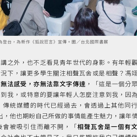
為登台，為新作《狐說狂言》宣傳。圖／台北國際書展
聽講之外，也不乏看見青年世代的身影。有年輕
情況下，讓更多學生關注相聲瓦舍或是相聲？馮
便無法感受，亦無法靠文字傳達
，「這是一個分
意到我，或特意的要讓年輕人怎麼注意到我，因
，傳統媒體的時代已經過去，會透過上其他同
多露出，他也期盼自己所做的事情能產生魅力，讓年
後會被吸引住而離不開，「
相聲瓦舍是一個有