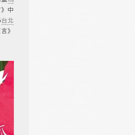
言》中
5
台北
狂言》