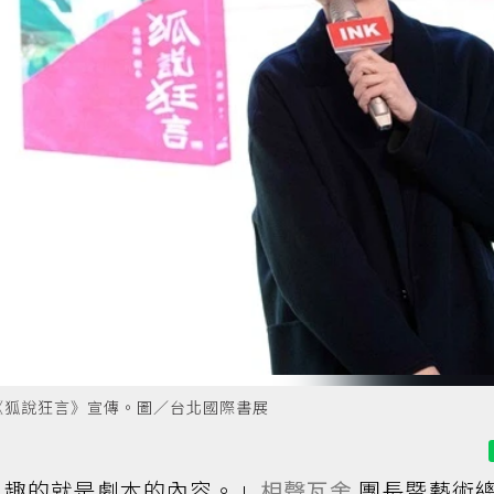
《狐說狂言》宣傳。圖／台北國際書展
興趣的就是劇本的內容。」
相聲瓦舍
團長暨藝術