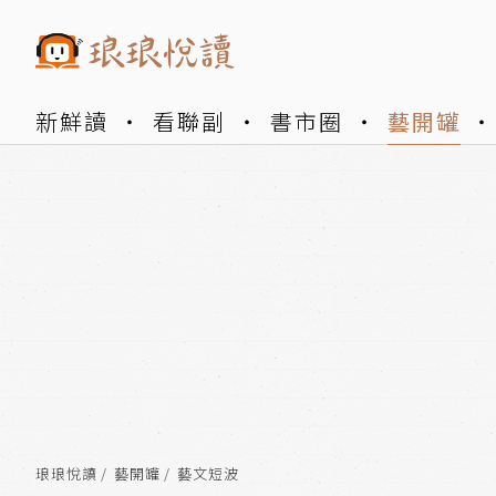
新鮮讀
看聯副
書市圈
藝開罐
琅琅悅讀
藝開罐
藝文短波