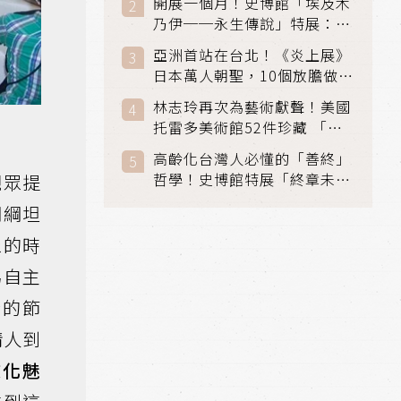
開展一個月！史博館「埃及木
「滑冰賽」更精采
乃伊──永生傳說」特展：看
見物件構築的永生風景
亞洲首站在台北！《炎上展》
日本萬人朝聖，10個放膽做自
己場景與台灣獨家展品同步亮
林志玲再次為藝術獻聲！美國
相
托雷多美術館52件珍藏 「古
典光影大師：林布蘭到哥雅」
高齡化台灣人必懂的「善終」
在富邦美術館隆重開展
哲學！史博館特展「終章未
觀眾提
完」超越生死的文化觀想
翊綱坦
眾的時
為自主
行的節
情人到
文化魅