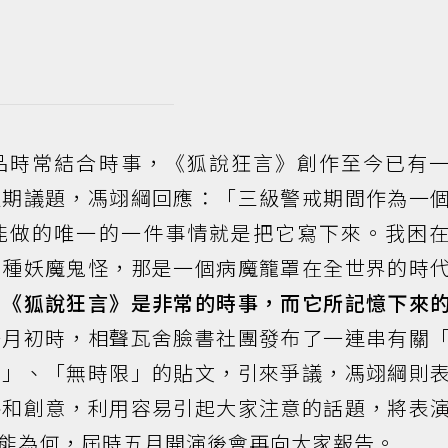
品時常結合時事，《狐說狂言》創作至今已有
近期議題，馮翊綱回應：「三級警戒期間作為一
能做的唯一的一件事情就是把它寫下來。我困
各種妖魔鬼怪，那是一個病魔籠罩在全世界的時
為
《狐說狂言》是非常的時事，而它所記憶下來
一月初時，相聲瓦舍臉書社團發布了一連串有關
域」、「無時限」的貼文，引來爭議，馮翊綱則
略和創意，利用容易引起大家注意的話題，將表
能為何，屆時五月開演後會再向大家報告。