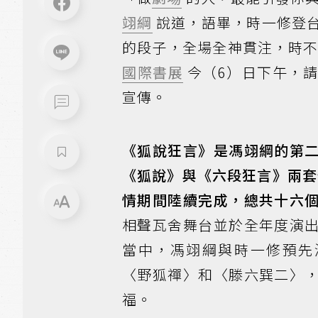
翊綱
說道，語畢，時一修登
的段子，全場全神貫注，時不
國際書展
今（6）日下午，
宣傳。
《狐說狂言》是馮翊綱的第
《狐說》與《六段狂言》兩套作
情期間陸續完成，總共十六
相聲瓦舍舞台並於全年度演
當中，馮翊綱與時一修預先
〈野狐禪〉和〈滕六巽二〉
福。