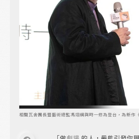
相聲瓦舍團長暨藝術總監馮翊綱與時一修為登台，為新作
「做
劇場
的人，最能引發你