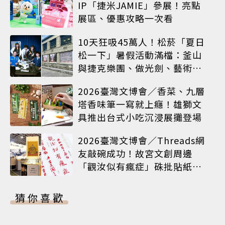
IP「捷米JAMIE」參展！亮點
展區、優惠攻略一次看
10天狂吸45萬人！松菸「夏日
松一下」暑假活動滿檔：釜山
與捷克樂團、做光劍、藝術窗
框等熱鬧登場
2026臺灣文博會／香菜、九層
塔香味筆一寫就上癮！雄獅文
具推出台式小吃沉浸展攤登場
2026臺灣文博會／Threads網
友敲碗成功！故宮文創周邊
「觀汝似有瘋症」硃批貼紙搶
先開賣
猜你喜歡