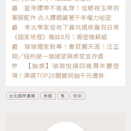
📰 皇帝腰帶不能亂穿！從蟒袍玉帶到
軍服配件 古人腰間藏著千年權力祕密
📰 考古學家從地下糞坑還原龐貝日常
《國家地理》雜誌8月：揭密維蘇威
📰 琅琅獨家新專！書頁闖天涯：汪正
翔／紐約是一個絕望與希望並存處
🎊 【抽獎】琅琅悅讀四歲周年慶登
場！票選TOP20關鍵詞抽千元禮券
台北國際書展
泰國
鬼
信仰