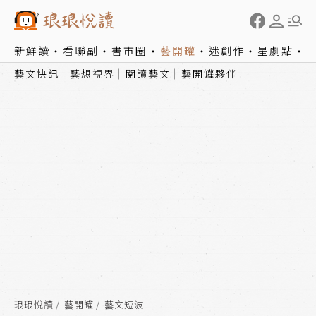
新鮮讀
看聯副
書市圈
藝開罐
迷創作
星劇點
藝文快訊
藝想視界
閱讀藝文
藝開罐夥伴
琅琅悅讀
藝開罐
藝文短波