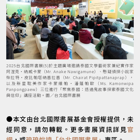
2025台北國際書展(5)於主題廣場邀請泰國文學藝術家兼紀實作家
阿涅克・納威卡蒙（Mr. Anake Nawigamune）、懸疑偵探小說家
柴拉特・皮比帕塔納普拉普（Mr. Chairat Pipitpattanaprap），
以及新星耽美作家卡蒙維帕・潘蓬帕歐（Ms. Kamonwipa
Panpongpaew）三位進行「聚焦泰國：透過鬼故事探索泰國文化
與信仰」講座活動。圖／台北國際書展
●本文由台北國際書展基金會授權提供，未
經同意，請勿轉載。更多書展資訊詳見
官
網
，或
琅琅悅讀「台北國際書展」
專區。