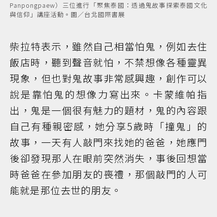
Panpongpaew）三位進行「聚焦泰國：透過鬼故事探索泰國文化
與信仰」講座活動。圖／台北國際書展
柴拉特表示，雖然自己相當怕鬼，例如去住
飯店時，聽到聲音就怕，不禁想像各種靈異
現象，但也對鬼故事非常感興趣，創作可以
說是靠怕鬼的想像力寫出來。卡蒙維帕指
出，鬼是一個很有魅力的題材，鬼的內容跟
自己有種親密感，她分享5歲時「撞鬼」的
故事，一天有人敲門來找她的爸爸，她應門
後卻發現那人在眼前突然消失，事後回想當
時爸爸在參加朋友的喪禮，那個敲門的人可
能就是那位去世的朋友。