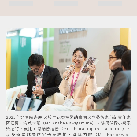
2025台北國際書展(5)於主題廣場邀請泰國文學藝術家兼紀實作家
阿涅克・納威卡蒙（Mr. Anake Nawigamune）、懸疑偵探小說家
柴拉特・皮比帕塔納普拉普（Mr. Chairat Pipitpattanaprap），
以及新星耽美作家卡蒙維帕・潘蓬帕歐（Ms. Kamonwipa