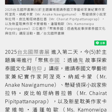
2025台北國際書展(5)於主題廣場邀請泰國文學藝術家兼紀實作家
阿涅克・納威卡蒙（Mr. Anake Nawigamune）、懸疑偵探小說家
柴拉特・皮比帕塔納普拉普（Mr. Chairat Pipitpattanaprap），
以及新星耽美作家卡蒙維帕・潘蓬帕歐（Ms. Kamonwipa
Panpongpaew）三位進行「聚焦泰國：透過鬼故事探索泰國文化
與信仰」講座活動。圖／台北國際書展
2025
台北國際書展
進入第二天，今(5)於主
題廣場進行「聚焦
泰國
：透過
鬼
故事探索
泰國文化與
信仰
」講座，邀請泰國文學藝術
家兼紀實作家阿涅克・納威卡蒙（Mr.
Anake Nawigamune）、懸疑偵探小說家柴
拉特・皮比帕塔納普拉普（Mr. Chairat
Pipitpattanaprap），以及新星耽美作家卡
蒙維帕・潘蓬帕歐（Ms. Kamonwipa