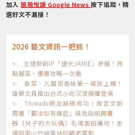
加入
琅琅悅讀 Google News
按下追蹤，精
選好文不漏接！
2026 藝文資訊一把抓！
✨ 北捷原創IP「捷米JAMIE」參展！亮
點展區、優惠攻略一次看
✨ 香菜、九層塔香味筆一寫就上癮！
雄獅文具推出台式小吃沉浸展攤登場
✨ Threads網友敲碗成功！故宮文創
周邊「觀汝似有瘋症」硃批貼紙開賣
🧸《兒子的大玩偶》名場面拍攝地！走
讀阿里山竹崎車站回顧老電影