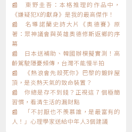
📰 東野圭吾：本格推理的作品中，
《嫌疑犯X的獻身》是我的最高傑作！
📰 名導諾蘭史詩大片《奧德賽》原
著：眾神議會與英雄奧德修斯返鄉的序
幕
📰 日本送補助、韓國辦模擬實測！高
齡駕駛隱憂頻傳，台灣不能慢半拍
📰 《熱浪會先殺死你》巴黎的鍍鋅屋
頂，是炎熱天氣的致命裝置？
📰 你總是存不到錢？正視這 7 個極簡
習慣，看清生活的漏財點
📰 「不討厭也不羨慕誰，是最富有的
人！」心理學家送給中年人3個建議