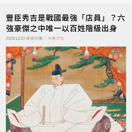
豐臣秀吉是戰國最強「店員」？六
強豪傑之中唯一以百姓階級出身
琅琅悅讀／
木馬文化
2025/12/23