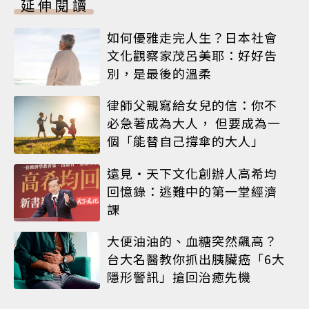
延伸閱讀
如何優雅走完人生？日本社會
文化觀察家茂呂美耶：好好告
別，是最後的溫柔
律師父親寫給女兒的信：你不
必急著成為大人， 但要成為一
個「能替自己撐傘的大人」
遠見‧天下文化創辦人高希均
回憶錄：逃難中的第一堂經濟
課
大便油油的、血糖突然飆高？
台大名醫教你抓出胰臟癌「6大
隱形警訊」搶回治癒先機