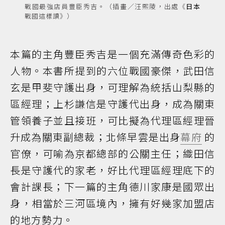
戰國最強店員豐臣秀吉。（插畫／汪熙陵，出處《
日本
戰國這樣讀》）
本篇的主角豐臣秀吉是一個充滿傳奇色彩的
人物。本書所提到的六位戰國豪傑，武田信
玄是甲斐守護出身，可理解為統括山梨縣的
區經理；上杉謙信是守護代出身，成為關東
管領養子並且接班，可比擬為代理區經理晉
升成為關東副總裁；北條早雲是出身
幕府
的
官僚，可喻為京都總部的公關主任；織田信
長是守護代的家老，好比代理區經理底下的
會計課長；下一篇的主角德川家康是國眾出
身，相當於三河區境內，擁有好幾家加盟店
的地方勢力。