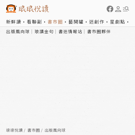
新鮮讀
看聯副
書市圈
藝開罐
迷創作
星劇點
出版風向球
琅讀金句
書迷情報站
書市圈夥伴
琅琅悅讀
書市圈
出版風向球