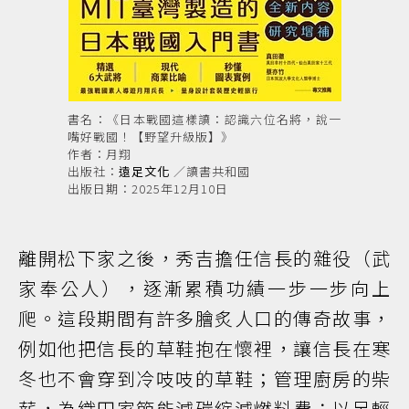
書名：《日本戰國這樣讀：認識六位名將，說一
嘴好戰國！【野望升級版】》
作者：月翔
出版社：
遠足文化
／讀書共和國
出版日期：2025年12月10日
離開松下家之後，秀吉擔任信長的雜役（武
家奉公人），逐漸累積功績一步一步向上
爬。這段期間有許多膾炙人口的傳奇故事，
例如他把信長的草鞋抱在懷裡，讓信長在寒
冬也不會穿到冷吱吱的草鞋；管理廚房的柴
薪，為織田家節能減碳縮減燃料費；以足輕