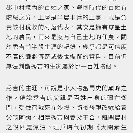
郡中村境內的百姓之家。戰國時代的百姓有
階級之分，上層是半農半兵的土豪，或是負
責該村稅收的村落代表，其次是擁有零星土
地的農民，再來是沒有自己土地的佃農。關
於秀吉前半段生涯的記錄，幾乎都是可信度
不高的鄉野傳奇或後世編撰的資料，目前仍
無法判斷秀吉的生家屬於哪一百姓階級。
秀吉的生涯，可說是小人物奮鬥史的巔峰之
作。傳說秀吉的父親是百姓出身的彌右衛
門，受徵召戰死在沙場。隨後母親改嫁給養
父筑阿彌。相傳秀吉與養父不合，離開農村
之後四處漂泊。江戶時代初期《太閤素生