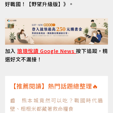
好戰國！【野望升級版】》。
加入
琅琅悅讀 Google News
按下追蹤，精
選好文不漏接！
【推薦閱讀】熱門話題總整理🔥
📰 熊本城竟然可以吃？戰國時代牆
壁、榻榻米都藏著救命糧食