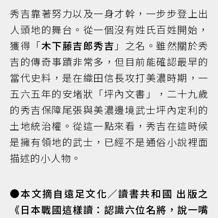
秀吉靠著努力以及一身才幹，一步步登上出
人頭地的舞台。從一個沒有姓氏百姓開始，
獲得「
木下藤吉郎秀吉
」之名。雖然關於秀
吉的傳奇事蹟非常多，但目前能確認最早的
當代史料，是在織田信長攻打美濃時期，一
五六五年的安堵狀「坪內文書」，二十九歲
的秀吉保障尾張與美濃邊境武士坪內定利的
土地統治權。從這一點來看，秀吉在這時候
是擁有領地的武士，已經不是通俗小說裡面
描述的小人物。
●本文摘自遠足文化／讀書共和國 出版之
《日本戰國這樣讀：認識六位名將，說一嘴