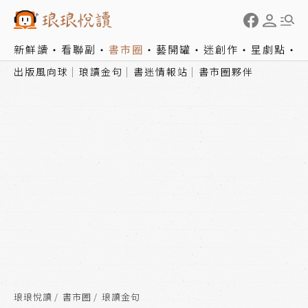
新鮮讀
看聯副
書市圈
藝開罐
迷創作
星劇點
出版風向球
琅讀金句
書迷情報站
書市圈夥伴
琅琅悅讀
書市圈
琅讀金句