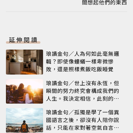
間想起他們的東西
延伸閱讀
琅讀金句／人為何如此毫無邏
輯？即使像螻蟻一樣卑微慘
敗，還是照樣煮飯吃飯睡覺
琅讀金句／世上沒有永恆，但
瞬間的努力終究會構成我們的
人生。我決定相信，此刻的閃
耀就是人生
琅讀金句／孤獨是學了一個異
國語言之後，卻沒有人陪你說
話，只能在家對著空氣自言自