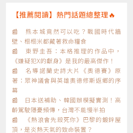
【推薦閱讀】熱門話題總整理🔥
📰 熊本城竟然可以吃？戰國時代牆
壁、榻榻米都藏著救命糧食
📰 東野圭吾：本格推理的作品中，
《嫌疑犯X的獻身》是我的最高傑作！
📰 名導諾蘭史詩大片《奧德賽》原
著：眾神議會與英雄奧德修斯返鄉的序
幕
📰 日本送補助、韓國辦模擬實測！高
齡駕駛隱憂頻傳，台灣不能慢半拍
📰 《熱浪會先殺死你》巴黎的鍍鋅屋
頂，是炎熱天氣的致命裝置？