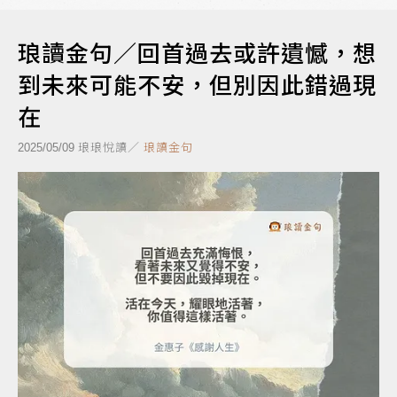
琅讀金句／回首過去或許遺憾，想
到未來可能不安，但別因此錯過現
在
琅琅悅讀／
琅讀金句
2025/05/09