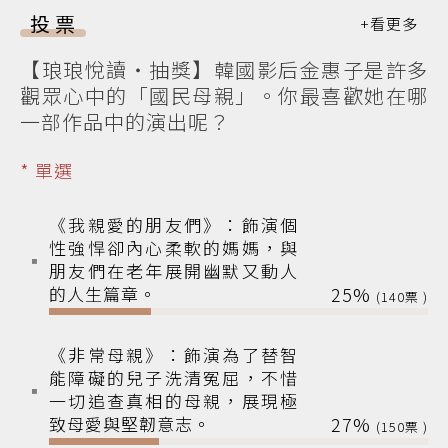
投票
【琅琅悅讀‧抽獎】韓國影后金惠子是許多
觀眾心中的「國民母親」。你最喜歡她在哪
一部作品中的演出呢？
* 單選
《我親愛的朋友們》：飾演個
性強悍卻內心柔軟的媽媽，與
朋友們在老年展開幽默又動人
的人生篇章。
25%
140
《非常母親》：飾演為了替智
能障礙的兒子洗清冤屈，不惜
一切追查真相的母親，展現極
致母愛與堅韌意志。
27%
150