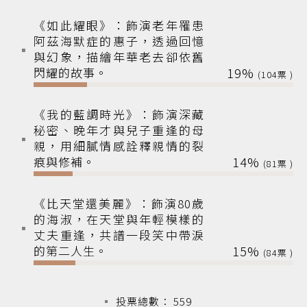
《如此耀眼》：飾演老年罹患
阿茲海默症的惠子，透過回憶
與幻象，描繪年華老去卻依舊
閃耀的故事。
19%
104
《我的藍調時光》：飾演深藏
秘密、晚年才與兒子重逢的母
親，用細膩情感詮釋親情的裂
痕與修補。
14%
81
《比天堂還美麗》：飾演80歲
的海淑，在天堂與年輕模樣的
丈夫重逢，共譜一段笑中帶淚
的第二人生。
15%
84
投票總數： 559