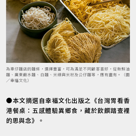
為車仔麵店的麵條，選擇豐富，可為滿足不同顧客喜好，從新鮮油
麵、廣東鹼水麵、白麵、米線與米粉及公仔麵等，應有盡有。（圖
／幸福文化）
●本文摘選自幸福文化出版之《台灣胃看香
港餐桌：五感體驗異鄉食，藏於飲饌踏查裡
的思與念》。