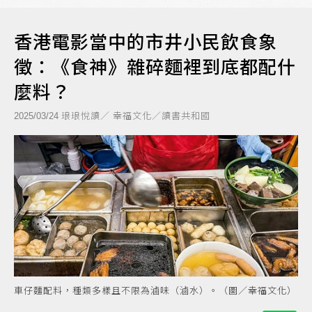
香港電影當中的市井小民飲食象
徵：《食神》雜碎麵裡到底都配什
麼料？
琅琅悅讀／ 幸福文化／讀書共和國
2025/03/24
車仔麵配料，種類多樣且不限為滷味（滷水）。（圖／幸福文化）