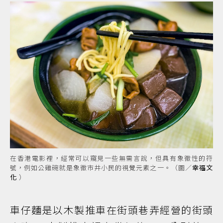
在香港電影裡，經常可以窺見一些無需言說，但具有象徵性的符
號，例如公雞碗就是象徵市井小民的視覺元素之一。（圖／
幸福文
化
）
車仔麵是以木製推車在街頭巷弄經營的街頭