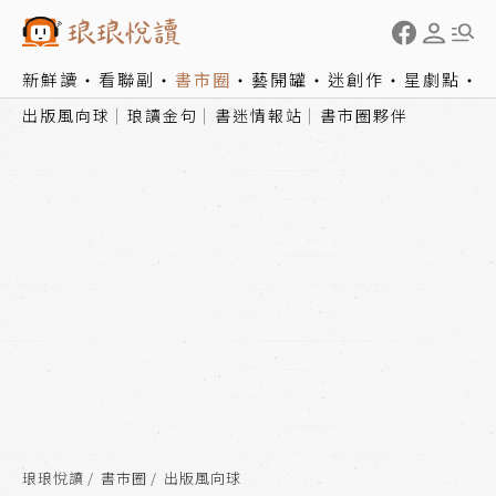
新鮮讀
看聯副
書市圈
藝開罐
迷創作
星劇點
出版風向球
琅讀金句
書迷情報站
書市圈夥伴
琅琅悅讀
書市圈
出版風向球