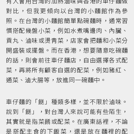
有人會用台灣的加熱滷味與香港的車仔麵做
對比，但我更傾向以台灣的小麵館作為參
照。在台灣的小麵館簡單點碗麵時，通常習
慣搭配幾盤小菜，例如水煮嘴邊肉、內臟、
貢丸、滷味或燙靑菜，店家會把麵和小菜分
開盛裝或擺盤。而在香港，想要隨意吃碗麵
的話，則會前往車仔麵店，自由選擇各式配
菜，再將所有顧客自選的配菜，例如豬紅、
通菜、滷大腸等，放進同一碗麵中。
車仔麵的「餸」種類多樣，並不限於滷味。
說到「餸」，對台灣人來說可能有些陌生，
其實就是指菜餚或配菜。在廣東話裡，不論
是搭配主食的下飯菜，還是放在麵裡的配