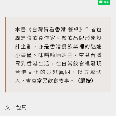
本書《台灣胃看
香港
餐桌》作者包
周是位飲食作家、餐飲品牌形象設
計企劃，亦是香港餐飲業裡的迷途
小書僮、味嚼喃喃站主。帶著台灣
胃到香港生活，在日常飲食裡發現
台港文化的妙趣異同，以五感切
入，書寫常民飲食故事。
（編按）
文／包周