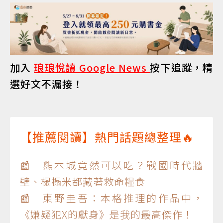
加入
琅琅悅讀 Google News
按下追蹤，精
選好文不漏接！
【推薦閱讀】熱門話題總整理🔥
📰 熊本城竟然可以吃？戰國時代牆
壁、榻榻米都藏著救命糧食
📰 東野圭吾：本格推理的作品中，
《嫌疑犯X的獻身》是我的最高傑作！