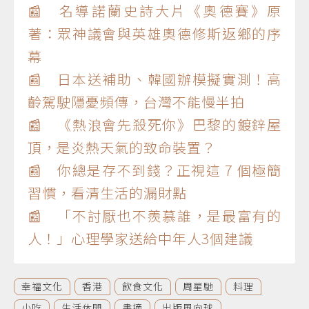
📰 名導諾蘭史詩大片《奧德賽》原
著：眾神議會與英雄奧德修斯返鄉的序
幕
📰 日本送補助、韓國辦模擬實測！高
齡駕駛隱憂頻傳，台灣不能慢半拍
📰 《熱浪會先殺死你》巴黎的鍍鋅屋
頂，是炎熱天氣的致命裝置？
📰 你總是存不到錢？正視這 7 個極簡
習慣，看清生活的漏財點
📰 「不討厭也不羨慕誰，是最富有的
人！」心理學家送給中年人3個建議
幸福文化
香港
飲食文化
周星馳
料理
小吃
生活休閒
書摘
出版風向球