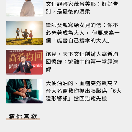
文化觀察家茂呂美耶：好好告
別，是最後的溫柔
律師父親寫給女兒的信：你不
必急著成為大人， 但要成為一
個「能替自己撐傘的大人」
遠見‧天下文化創辦人高希均
回憶錄：逃難中的第一堂經濟
課
大便油油的、血糖突然飆高？
台大名醫教你抓出胰臟癌「6大
隱形警訊」搶回治癒先機
猜你喜歡