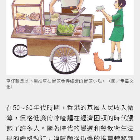
車仔麵是以木製推車在街頭巷弄經營的街頭小吃。（圖／幸福文
化）
在50∼60年代時期，香港的基層人民收入微
薄，價格低廉的嗱喳麵在經濟困頓的時代餵
飽了許多人。隨著時代的變遷和餐飮衛生法
規的嚴格執行，嗱喳麵從街邊的推車轉移到