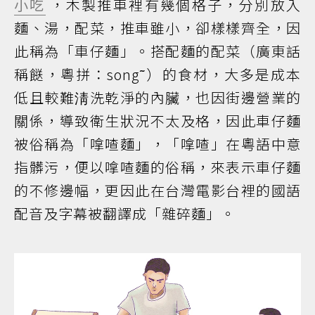
小吃
，木製推車裡有幾個格子，分別放入
麵、湯，配菜，推車雖小，卻樣樣齊全，因
此稱為「車仔麵」。搭配麵的配菜（廣東話
稱餸，粵拼：song˜）的食材，大多是成本
低且較難淸洗乾淨的內臟，也因街邊營業的
關係，導致衛生狀況不太及格，因此車仔麵
被俗稱為「嗱喳麵」，「嗱喳」在粵語中意
指髒污，便以嗱喳麵的俗稱，來表示車仔麵
的不修邊幅，更因此在台灣電影台裡的國語
配音及字幕被翻譯成「雜碎麵」。