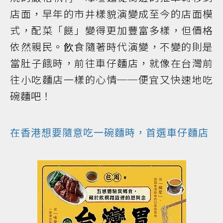
店面，早年的市井樣貌演變成至今的店面模
式，配菜「餸」變得更加豐富多樣，但價格
依然親民。飮食隨著時代演變，不變的則是
當肚子餓時，前往車仔麵店，就像在台灣前
往小吃麵店一樣的心情──便宜又快速地吃
碗麵吧！
在香港想要隨意吃一碗麵時，首選車仔麵店