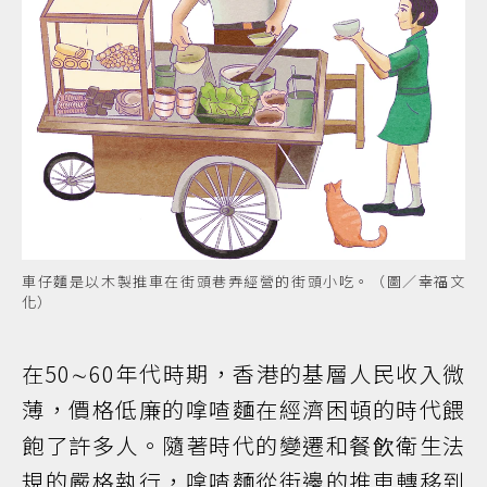
車仔麵是以木製推車在街頭巷弄經營的街頭小吃。（圖／幸福文
化）
在50∼60年代時期，香港的基層人民收入微
薄，價格低廉的嗱喳麵在經濟困頓的時代餵
飽了許多人。隨著時代的變遷和餐飮衛生法
規的嚴格執行，嗱喳麵從街邊的推車轉移到