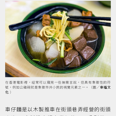
在香港電影裡，經常可以窺見一些無需言說，但具有象徵性的符
號，例如公雞碗就是象徵市井小民的視覺元素之一。（圖／
幸福文
化
）
車仔麵是以木製推車在街頭巷弄經營的街頭