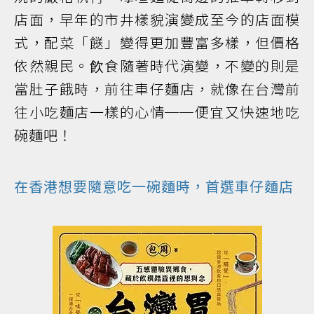
店面，早年的市井樣貌演變成至今的店面模
式，配菜「餸」變得更加豐富多樣，但價格
依然親民。飮食隨著時代演變，不變的則是
當肚子餓時，前往車仔麵店，就像在台灣前
往小吃麵店一樣的心情──便宜又快速地吃
碗麵吧！
在香港想要隨意吃一碗麵時，首選車仔麵店