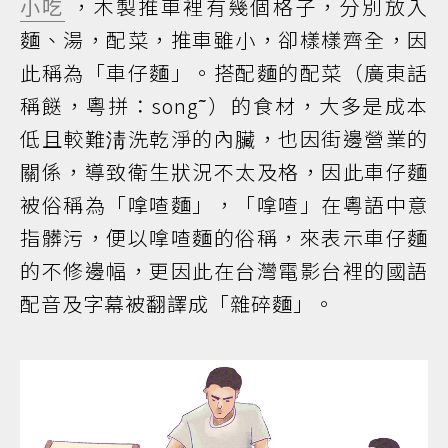
小吃
，木製推車裡有幾個格子，分別放入
麵、湯，配菜，推車雖小，卻樣樣齊全，因
此稱為「車仔麵」。搭配麵的配菜（廣東話
稱餸，粵拼：song˜）的食材，大多是成本
低且較難淸洗乾淨的內臟，也因街邊營業的
關係，導致衛生狀況不太及格，因此車仔麵
被俗稱為「嗱喳麵」，「嗱喳」在粵語中意
指髒污，便以嗱喳麵的俗稱，來表示車仔麵
的不修邊幅，更因此在台灣電影台裡的國語
配音及字幕被翻譯成「雜碎麵」。