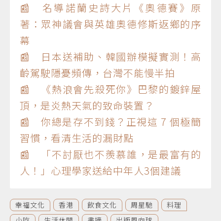
📰 名導諾蘭史詩大片《奧德賽》原
著：眾神議會與英雄奧德修斯返鄉的序
幕
📰 日本送補助、韓國辦模擬實測！高
齡駕駛隱憂頻傳，台灣不能慢半拍
📰 《熱浪會先殺死你》巴黎的鍍鋅屋
頂，是炎熱天氣的致命裝置？
📰 你總是存不到錢？正視這 7 個極簡
習慣，看清生活的漏財點
📰 「不討厭也不羨慕誰，是最富有的
人！」心理學家送給中年人3個建議
幸福文化
香港
飲食文化
周星馳
料理
小吃
生活休閒
書摘
出版風向球