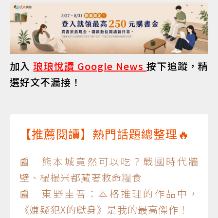
加入
琅琅悅讀 Google News
按下追蹤，精
選好文不漏接！
【推薦閱讀】熱門話題總整理🔥
📰 熊本城竟然可以吃？戰國時代牆
壁、榻榻米都藏著救命糧食
📰 東野圭吾：本格推理的作品中，
《嫌疑犯X的獻身》是我的最高傑作！