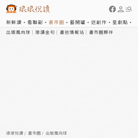
新鮮讀
看聯副
書市圈
藝開罐
迷創作
星劇點
出版風向球
琅讀金句
書迷情報站
書市圈夥伴
琅琅悅讀
書市圈
出版風向球