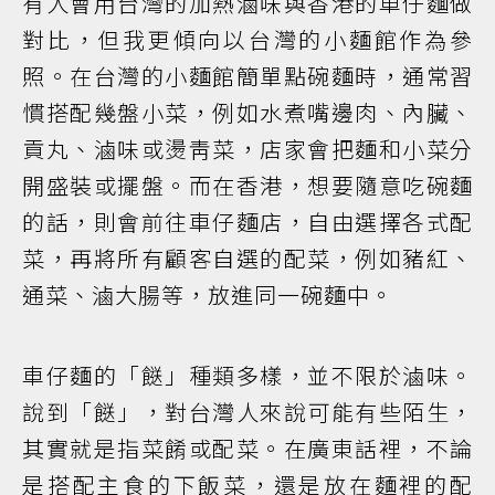
有人會用台灣的加熱滷味與香港的車仔麵做
對比，但我更傾向以台灣的小麵館作為參
照。在台灣的小麵館簡單點碗麵時，通常習
慣搭配幾盤小菜，例如水煮嘴邊肉、內臟、
貢丸、滷味或燙靑菜，店家會把麵和小菜分
開盛裝或擺盤。而在香港，想要隨意吃碗麵
的話，則會前往車仔麵店，自由選擇各式配
菜，再將所有顧客自選的配菜，例如豬紅、
通菜、滷大腸等，放進同一碗麵中。
車仔麵的「餸」種類多樣，並不限於滷味。
說到「餸」，對台灣人來說可能有些陌生，
其實就是指菜餚或配菜。在廣東話裡，不論
是搭配主食的下飯菜，還是放在麵裡的配