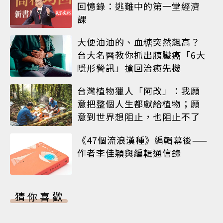
回憶錄：逃難中的第一堂經濟
課
大便油油的、血糖突然飆高？
台大名醫教你抓出胰臟癌「6大
隱形警訊」搶回治癒先機
台灣植物獵人「阿改」：我願
意把整個人生都獻給植物；願
意到世界想阻止，也阻止不了
《47個流浪漢種》編輯幕後——
作者李佳穎與編輯通信錄
猜你喜歡