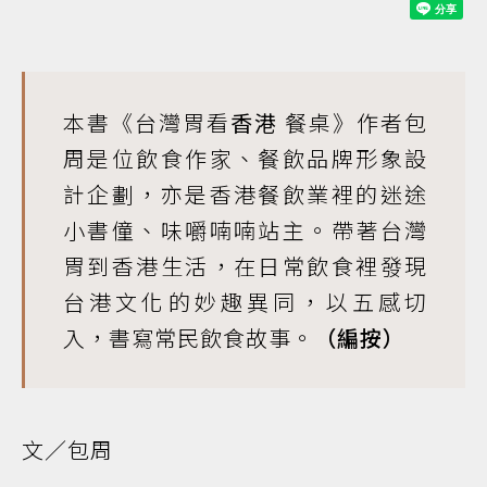
本書《台灣胃看
香港
餐桌》作者包
周是位飲食作家、餐飲品牌形象設
計企劃，亦是香港餐飲業裡的迷途
小書僮、味嚼喃喃站主。帶著台灣
胃到香港生活，在日常飲食裡發現
台港文化的妙趣異同，以五感切
入，書寫常民飲食故事。
（編按）
文／包周