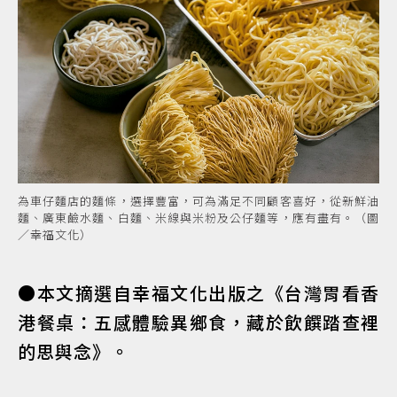
為車仔麵店的麵條，選擇豐富，可為滿足不同顧客喜好，從新鮮油
麵、廣東鹼水麵、白麵、米線與米粉及公仔麵等，應有盡有。（圖
／幸福文化）
●本文摘選自幸福文化出版之《台灣胃看香
港餐桌：五感體驗異鄉食，藏於飲饌踏查裡
的思與念》。