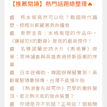
【推薦閱讀】熱門話題總整理🔥
📰 熊本城竟然可以吃？戰國時代牆
壁、榻榻米都藏著救命糧食
📰 東野圭吾：本格推理的作品中，
《嫌疑犯X的獻身》是我的最高傑作！
📰 名導諾蘭史詩大片《奧德賽》原
著：眾神議會與英雄奧德修斯返鄉的序
幕
📰 日本送補助、韓國辦模擬實測！高
齡駕駛隱憂頻傳，台灣不能慢半拍
📰 《熱浪會先殺死你》巴黎的鍍鋅屋
頂，是炎熱天氣的致命裝置？
📰 你總是存不到錢？正視這 7 個極簡