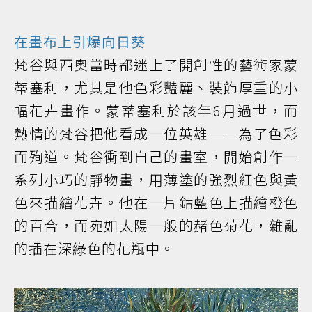
在畫布上引爆向日葵
梵谷與西奧當時都迷上了開創性的藝術家蒙
蒂塞利，尤其是他色彩豔麗、裝飾厚重的小
幅花卉畫作。蒙蒂塞利於該年6月過世，而
熱情的梵谷把他看成一位英雄──為了色彩
而殉道。梵谷衝到自己的畫室，開始創作一
系列小巧的靜物畫，用薄塗的強烈紅色與黃
色來描繪花卉。他在一片鈷藍色上描繪橙色
的百合，而宛如太陽一般的赭色菊花，雜亂
的插在深綠色的花瓶中。