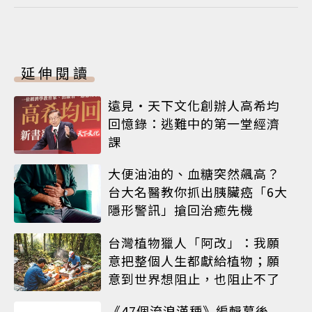
延伸閱讀
遠見‧天下文化創辦人高希均
回憶錄：逃難中的第一堂經濟
課
大便油油的、血糖突然飆高？
台大名醫教你抓出胰臟癌「6大
隱形警訊」搶回治癒先機
台灣植物獵人「阿改」：我願
意把整個人生都獻給植物；願
意到世界想阻止，也阻止不了
《47個流浪漢種》編輯幕後——