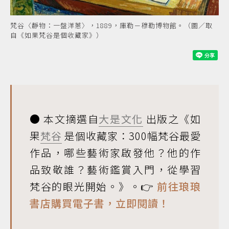
梵谷〈靜物：一盤洋蔥〉，1889，庫勒－穆勒博物館。（圖／取
自《如果梵谷是個收藏家》）
● 本文摘選自
大是文化
出版之《如
果
梵谷
是個收藏家：300幅梵谷最愛
作品，哪些藝術家啟發他？他的作
品致敬誰？藝術鑑賞入門，從學習
梵谷的眼光開始。》。👉
前往琅琅
書店購買電子書，立即閱讀！