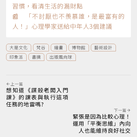
習慣，看清生活的漏財點
📰 「不討厭也不羨慕誰，是最富有的
人！」心理學家送給中年人3個建議
大是文化
梵谷
繪畫
博物館
藝術設計
印象派
書摘
出版風向球
上一篇
想知道《謀殺老闆入門
課》的課表與執行這項
任務的地雷嗎?
下一篇
緊張是因為比較心理！
運用「平衡思維」內向
人也能維持良好社交