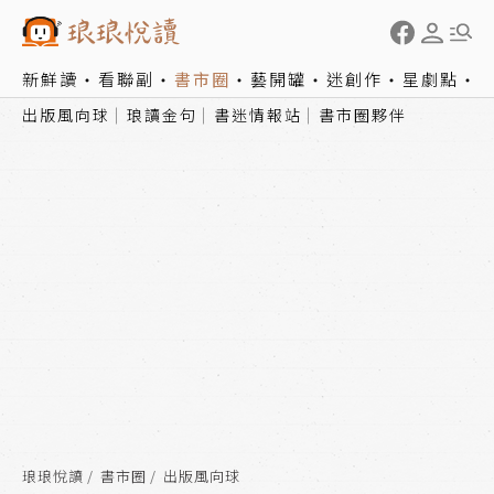
新鮮讀
看聯副
書市圈
藝開罐
迷創作
星劇點
出版風向球
琅讀金句
書迷情報站
書市圈夥伴
琅琅悅讀
書市圈
出版風向球