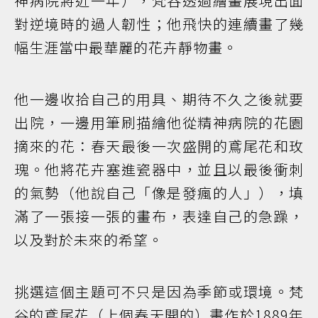
神病院將近一年），梵谷透過繪畫展現出面
對逆境時的過人韌性；他飛快的連續畫了幾
幅生涯當中最華麗的花卉靜物畫。
他一邊收拾自己的用具、期待不久之後就要
出院，一邊用筆刷描繪他從精神病院的花園
摘來的花：春天最後一次盛開的鳶尾花和玫
瑰。他將花卉塞進瓷器中，並且以最後衝刺
的氣勢（他說自己「像是發瘋的人」），填
滿了一張接一張的畫布，表達自己的急躁，
以及對於未來的希望。
挑選這個主題可不只是因為季節或環境。梵
谷的鳶尾花（上個春天開的）畫作於1889年