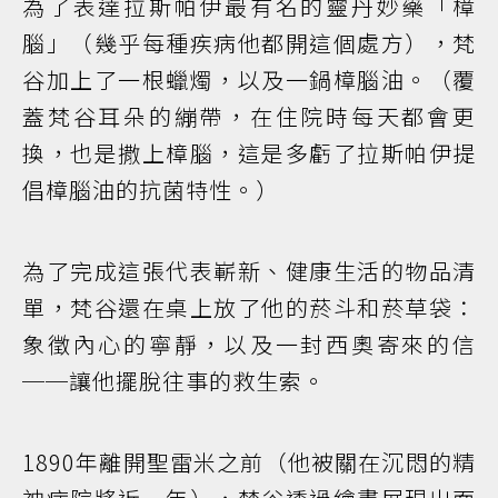
為了表達拉斯帕伊最有名的靈丹妙藥「樟
腦」（幾乎每種疾病他都開這個處方），梵
谷加上了一根蠟燭，以及一鍋樟腦油。（覆
蓋梵谷耳朵的繃帶，在住院時每天都會更
換，也是撒上樟腦，這是多虧了拉斯帕伊提
倡樟腦油的抗菌特性。）
為了完成這張代表嶄新、健康生活的物品清
單，梵谷還在桌上放了他的菸斗和菸草袋：
象徵內心的寧靜，以及一封西奧寄來的信
──讓他擺脫往事的救生索。
1890年離開聖雷米之前（他被關在沉悶的精