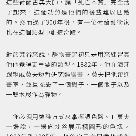
這些荷蘭古典大師，讓「死亡本質」完全活
了起來，這個功勞是他們的後輩難以匹敵
的。然而過了300年後，有一位荷蘭藝術家
也在這個類型中創造奇蹟。
對於梵谷來說，靜物畫起初只是用來練習其
他他覺得更重要的類型。1882年，他在海牙
跟親戚莫夫短暫研究過
繪畫
，莫夫把他帶進
畫室，並且擺設了一個鍋子、一個瓶子以及
一雙木屐作為靜物。
「你必須用這種方式來掌握調色盤。」莫夫
一邊說，一邊向梵谷展示橢圓形的色塊。