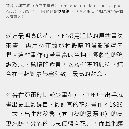
梵谷〈銅花瓶中的帝王貝母〉（Imperial Fritillaries in a Copper
Vase），1887 年，巴黎奧賽
博物館
。（圖／取自《如果梵谷是個
收藏家》）
就連最明亮的花卉，他都用粗糙的厚塗畫法
來畫，再用林布蘭那種最暗的陰影籠罩它
們。這些畫作有著豐富的色相、戲劇性的強
調效果、黑暗的背景，以及揮霍的顏料，結
合在一起對蒙蒂塞利致上最高的敬意。
梵谷在亞爾時比較少畫花卉，但他一出手就
畫出史上最醒目、最討喜的花朵畫作。1889
年末，出生於秘魯（向日葵的發源地）的高
更來訪，梵谷的心思便轉向花卉，而且他讓