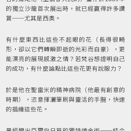
的獨立沙龍首次展出時，就已經贏得許多讚
賞──尤其是西奧。
有什麼東西比這些不起眼的花（長得很畸
形，卻以它們轉瞬即逝的光彩而自豪），更
能漂亮的展現感激之情？若梵谷想證明自己
的成功，有什麼論點比這些花更有說服力？
於是他在聖雷米的精神病院（他最有創意的
時期），恣意揮灑筆刷與靈活的手腕，快速
的描繪這些花。
曾經變出亞爾向日葵的獨特煉金術──結合