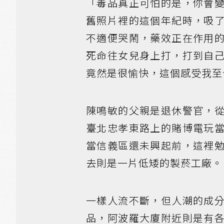
「毒品真正可怕的是，你會
舊照片裡的這個年紀時，吸
不適便哭鬧，藥效正在作用
死命往女兒身上打，打到自
竟然是很愉快，這個感受我至
陳鳴敏的父親是退休警官，
臺北忠孝東路上的賭博電玩
當信義區還未興起前，這裡
去則是一片低矮的製菸工廠。
一樣人流不斷，但人潮的成
品，阿波羅大廈附近則是有