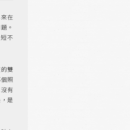
年來在
問題。
長短不
瘦的雙
那個照
來沒有
美，是