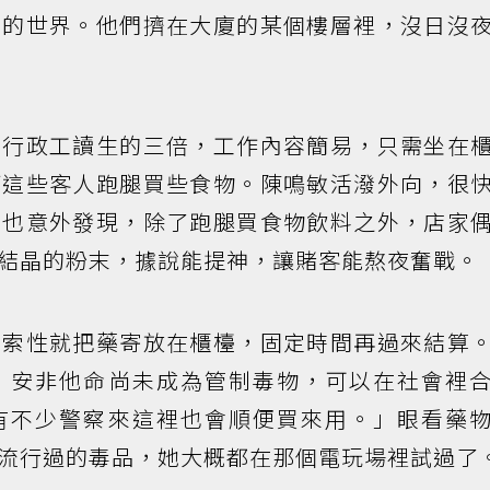
弟的世界。他們擠在大廈的某個樓層裡，沒日沒
司行政工讀生的三倍，工作內容簡易，只需坐在
幫這些客人跑腿買些食物。陳鳴敏活潑外向，很
她也意外發現，除了跑腿買食物飲料之外，店家
結晶的粉末，據說能提神，讓賭客能熬夜奮戰。
頭索性就把藥寄放在櫃檯，固定時間再過來結算
，安非他命尚未成為管制毒物，可以在社會裡
有不少警察來這裡也會順便買來用。」眼看藥
流行過的毒品，她大概都在那個電玩場裡試過了