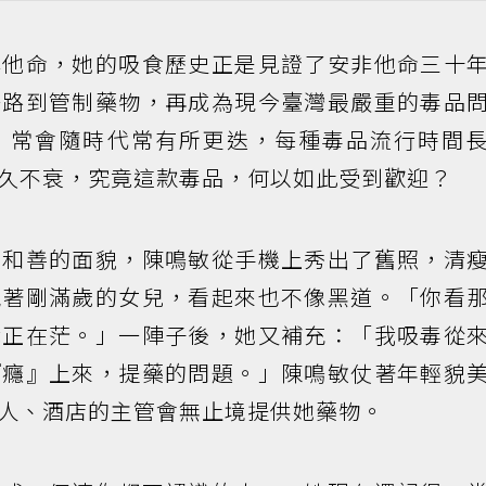
非他命，她的吸食歷史正是見證了安非他命三十
一路到管制藥物，再成為現今臺灣最嚴重的毒品
，常會隨時代常有所更迭，每種毒品流行時間
久不衰，究竟這款毒品，何以如此受到歡迎？
在和善的面貌，陳鳴敏從手機上秀出了舊照，清
抱著剛滿歲的女兒，看起來也不像黑道。「你看
我正在茫。」一陣子後，她又補充：「我吸毒從
『癮』上來，提藥的問題。」陳鳴敏仗著年輕貌
人、酒店的主管會無止境提供她藥物。