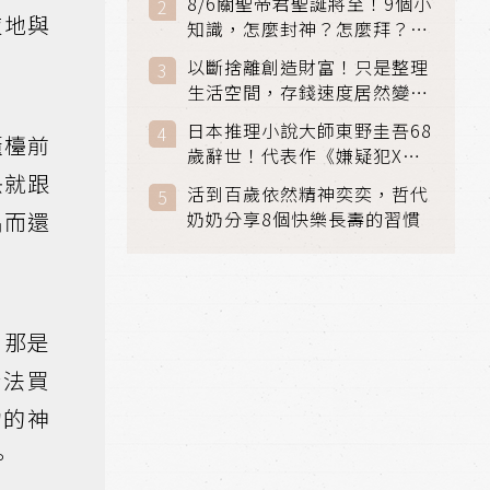
8/6關聖帝君聖誕將至！9個小
夜地與
知識，怎麼封神？怎麼拜？該
拜哪個關帝？
以斷捨離創造財富！只是整理
生活空間，存錢速度居然變快
了
日本推理小說大師東野圭吾68
櫃檯前
歲辭世！代表作《嫌疑犯X的
快就跟
獻身》《解憂雜貨店》獲獎無
活到百歲依然精神奕奕，哲代
數
偶而還
奶奶分享8個快樂長壽的習慣
。那是
合法買
物的神
。