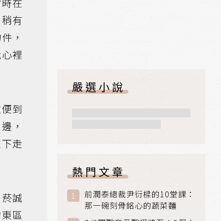
當時在
，稍有
物件，
我心裡
嚴選小說
敏便到
周邊，
往下走
熱門文章
前潤泰總裁尹衍樑的10堂課：
松菸誠
那一碗刻骨銘心的蔬菜麵
的東區