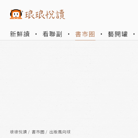
新鮮讀
看聯副
書市圈
藝開罐
琅琅悅讀
書市圈
出版風向球