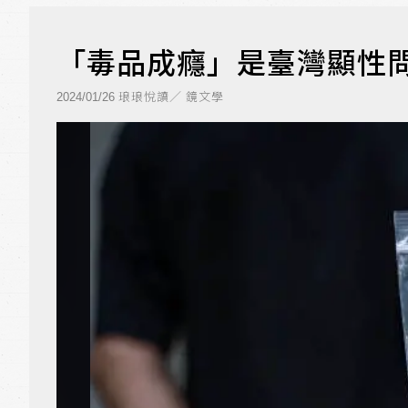
「毒品成癮」是臺灣顯性
琅琅悅讀／ 鏡文學
2024/01/26