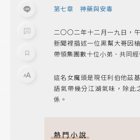
第七章 神藥與安毒
二〇〇二年十二月一九日，
新聞裡描述一位黑幫大哥因
帶領集團數十位小弟．共同經
這名女魔頭是現任利伯他茲
語氣帶幾分江湖氣味，除此
係。
熱門小說