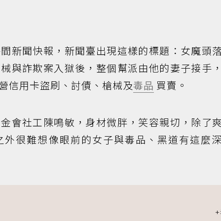
午間新聞快報，新聞臺出現這樣的標題：女魔頭
槍械與詐欺案入獄後，整個幫派由他的妻子接手
營信用卡盜刷、討債、槍械及
毒品
買賣。
基金會社工陳鳴敏，身材微胖，笑容親切，除了
之外很難想像眼前的女子與毒品、黑道有這麼