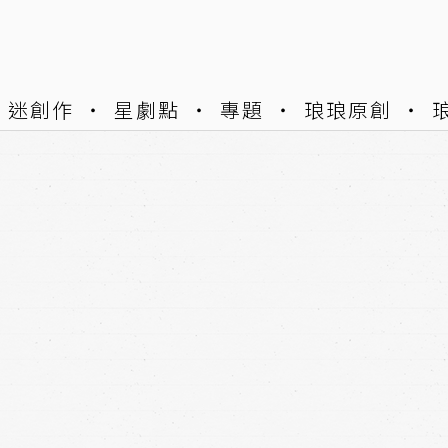
迷創作
星劇點
專題
琅琅原創