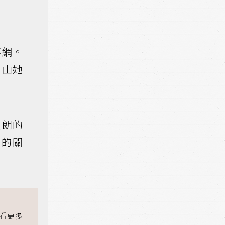
落網。
，由她
爽朗的
深的關