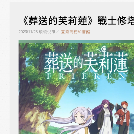
《葬送的芙莉蓮》戰士修
琅琅悅讀／
臺灣商務印書館
2023/11/23