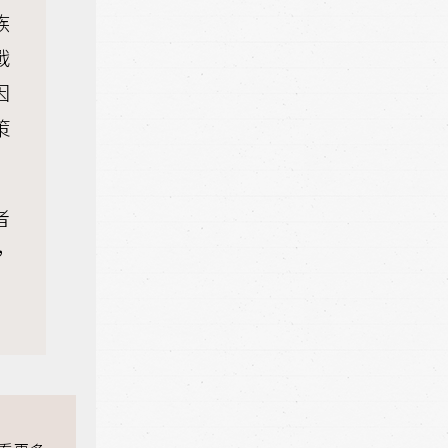
族
戰
因
策
者
，