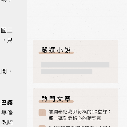
方國王
得，只
嚴選小說
之間，
熱門文章
尾巴讓
全無優
前潤泰總裁尹衍樑的10堂課：
那一碗刻骨銘心的蔬菜麵
，改騎