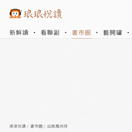
新鮮讀
看聯副
書市圈
藝開罐
琅琅悅讀
書市圈
出版風向球