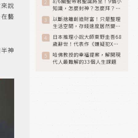
8/6關聖帝君聖誕將至！9個小
你來說
知識，怎麼封神？怎麼拜？該
拜哪個關帝？
是在藝
以斷捨離創造財富！只是整理
生活空間，存錢速度居然變快
了
日本推理小說大師東野圭吾68
歲辭世！代表作《嫌疑犯X的
個半神
獻身》《解憂雜貨店》獲獎無
哈佛教授的幸福提案，解開現
數
代人最難解的33個人生課題