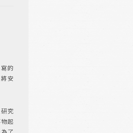
撰寫的
，將安
是研究
事物起
是為了