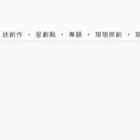
迷創作
星劇點
專題
琅琅原創