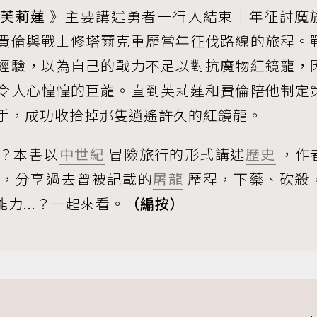
芙莉蓮
》主要講述勇者一行人結束十年征討魔
費倫與戰士修塔爾克重歷當年征伐路線的旅程。
經驗，以為自己的戰力不足以對抗魔物紅鏡龍，
令人心惶惶的巨龍。直到芙莉蓮和費倫陪他制定
手，成功收拾掉那隻逍遙許久的紅鏡龍。
？本書以
中世紀
冒險旅行的形式講述
歷史
，作
，分享過去曾被記載的
屠龍
歷程，下藥、砍殺
能力...？一起來看。
（編按）