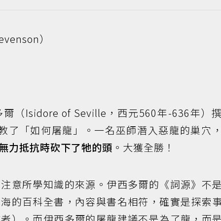
venson）
idore of Seville，西元560年-636年）
es）中教了「如何屠龍」。一名巫師潛入惡龍的巢穴
無力抵抗時砍下了牠的頭
。大獲全勝！
要注意所學知識的來源。伊西多爾的《詞源》不
包海的百科全書，內容與書名相符，確實是探索
作者）。而伊西多爾的屠龍建議不是為了龍，而