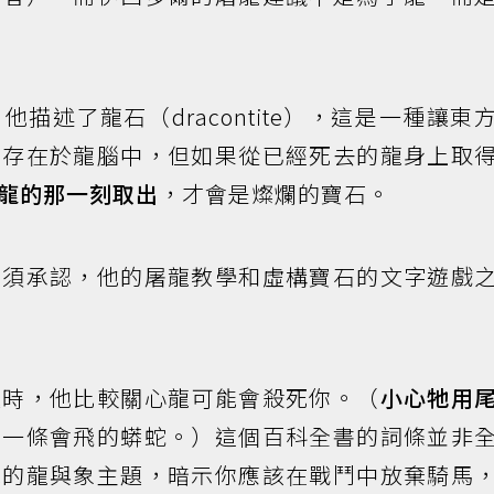
描述了龍石（dracontite），這是一種讓東
只存在於龍腦中，但如果從已經死去的龍身上取
龍的那一刻取出
，才會是燦爛的寶石。
必須承認，他的屠龍教學和虛構寶石的文字遊戲
題時，他比較關心龍可能會殺死你。（
小心牠用
。一條會飛的蟒蛇。）這個百科全書的詞條並非
見的龍與象主題，暗示你應該在戰鬥中放棄騎馬