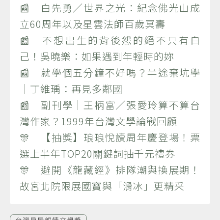
📰 白先勇／世界之光：紀念佛光山成
立60周年以及星雲法師百歲冥壽
📰 不想出生的背後怨的絕不只有自
己！吳曉樂：如果遇到年輕時的妳
📰 就學個五分鐘不好嗎？半途棄坑學
｜丁維瑀：再見多鄰國
📰 副刊學｜王柄富／張愛玲算不算台
灣作家？1999年台灣文學論戰回顧
🎊 【抽獎】琅琅悅讀周年慶登場！票
選上半年TOP20關鍵詞抽千元禮券
🎊 避開《龍藏經》排隊潮與換展期！
故宮北院限展國寶與「滑冰」更精采
台灣房屋親情文學獎