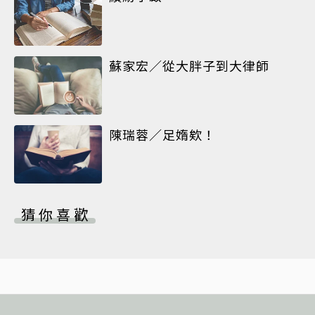
蘇家宏／從大胖子到大律師
陳瑞蓉／足媠欸！
猜你喜歡