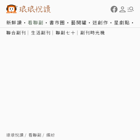
新鮮讀
看聯副
書市圈
藝開罐
迷創作
星劇點
聯合副刊
生活副刊
聯副七十
副刊時光機
琅琅悅讀
看聯副
繽紛