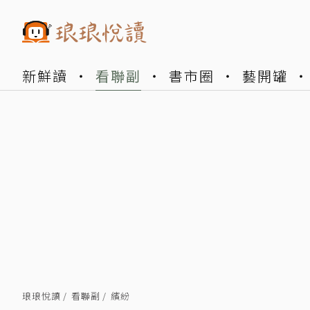
新鮮讀
看聯副
書市圈
藝開罐
琅琅悅讀
看聯副
繽紛