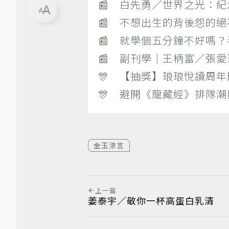
📰 白先勇／世界之光：
📰 不想出生的背後怨的
📰 就學個五分鐘不好嗎
📰 副刊學｜王柄富／張愛
🎊 【抽獎】琅琅悅讀周年
🎊 避開《龍藏經》排隊
金玉涼言
上一篇
姜泰宇／敬你一杯高蛋白乳清