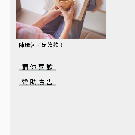
陳瑞蓉／足媠欸！
猜你喜歡
贊助廣告