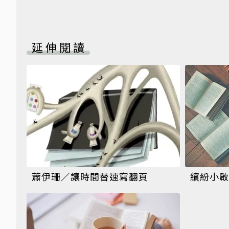
延伸閱讀
蕭伊珊／讓時間替速寫翻頁
繽紛小啟