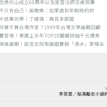
紀念佛光山成立60周年以及星雲法師百歲冥壽
絕不只有自己！吳曉樂：如果遇到年輕時的妳
？半途棄坑學｜丁維瑀：再見多鄰國
玲算不算台灣作家？1999年台灣文學論戰回顧
慶登場！票選上半年TOP20關鍵詞抽千元禮券
潮與換展期！故宮北院限展國寶與「滑冰」更精采
李奕萱／貼滿勵志小語