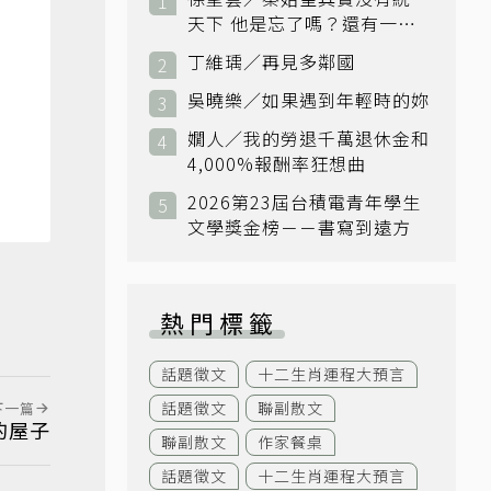
天下 他是忘了嗎？還有一個
小國：衛國
丁維瑀／再見多鄰國
吳曉樂／如果遇到年輕時的妳
嫺人／我的勞退千萬退休金和
4,000%報酬率狂想曲
2026第23屆台積電青年學生
文學獎金榜－－書寫到遠方
熱門標籤
話題徵文
十二生肖運程大預言
話題徵文
聯副散文
下一篇
的屋子
聯副散文
作家餐桌
話題徵文
十二生肖運程大預言