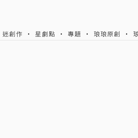
迷創作
星劇點
專題
琅琅原創