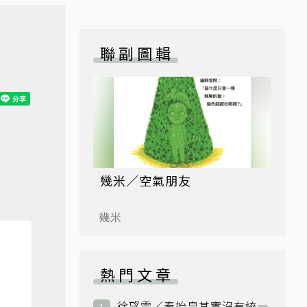
聯副圖輯
幾米／空氣朋友
幾米
熱門文章
徐望雲／秦始皇其實沒有統一