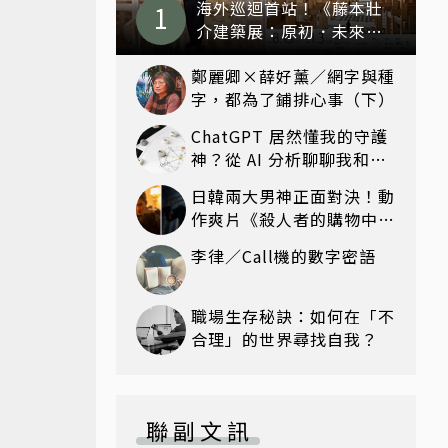
海外巡迴首站！《藤本壯
介建築展：原初．未來．
森》忠泰美術館早鳥票啟
鄭麗卿×薛好薰／網字與種
售
字，都為了鋪排心事（下）
ChatGPT 居然懂我的守護
神？從 AI 分析聊聊我和神
明們的奇妙緣分
日韓兩大男神正面對決！動
作爽片《殺人者的購物中心
2》回歸，李棟旭復活、打
李律／Call機的數字密語
戲再升級
職場生存秘訣：如何在「不
合理」的世界尋找自我？
聯副文訊