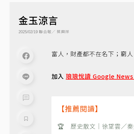
金玉涼言
聯合報／ 蔡興祥
2025/02/19
富人，財產都不在名下；窮人
加入
琅琅悅讀 Google New
【推薦閱讀】
🏆 歷史散文｜徐望雲／