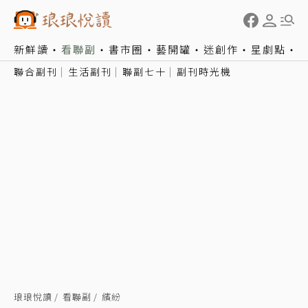
新鮮讀
看聯副
書市圈
藝開罐
迷創作
星劇點
聯合副刊
生活副刊
聯副七十
副刊時光機
琅琅悅讀
看聯副
繽紛