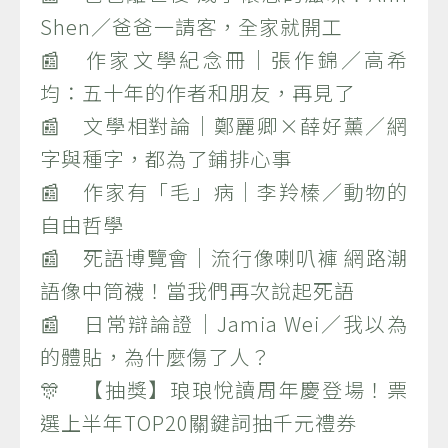
Shen／爸爸一請客，全家就開工
📰 作家文學紀念冊｜張作錦／高希
均：五十年的作者和朋友，再見了
📰 文學相對論｜鄭麗卿×薛好薰／網
字與種字，都為了鋪排心事
📰 作家有「毛」病｜李羚榛／動物的
自由哲學
📰 死語博覽會｜流行像喇叭褲 網路潮
語像中筒襪！當我們再次說起死語
📰 日常辯論證｜Jamia Wei／我以為
的體貼，為什麼傷了人？
🎊 【抽獎】琅琅悅讀周年慶登場！票
選上半年TOP20關鍵詞抽千元禮券