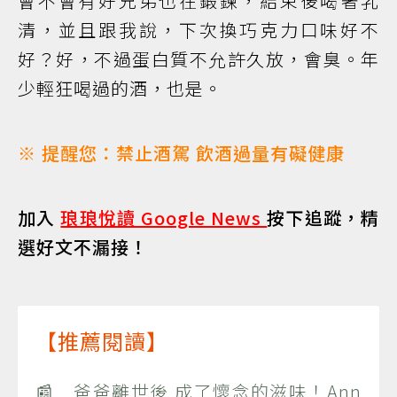
會不會有好兄弟也在鍛鍊，結束後喝著乳
清，並且跟我說，下次換巧克力口味好不
好？好，不過蛋白質不允許久放，會臭。年
少輕狂喝過的酒，也是。
※ 提醒您：禁止酒駕 飲酒過量有礙健康
加入
琅琅悅讀 Google News
按下追蹤，精
選好文不漏接！
【推薦閱讀】
📰 爸爸離世後 成了懷念的滋味！Ann