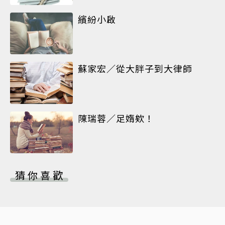
繽紛小啟
蘇家宏／從大胖子到大律師
陳瑞蓉／足媠欸！
猜你喜歡