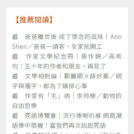
【推薦閱讀】
📰 爸爸離世後 成了懷念的滋味！Ann
Shen／爸爸一請客，全家就開工
📰 作家文學紀念冊｜張作錦／高希
均：五十年的作者和朋友，再見了
📰 文學相對論｜鄭麗卿×薛好薰／網
字與種字，都為了鋪排心事
📰 作家有「毛」病｜李羚榛／動物的
自由哲學
📰 死語博覽會｜流行像喇叭褲 網路潮
語像中筒襪！當我們再次說起死語