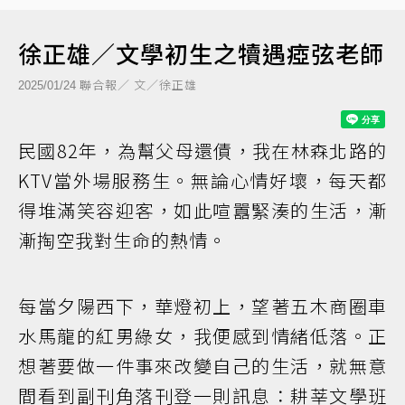
徐正雄／文學初生之犢遇瘂弦老師
聯合報／ 文／徐正雄
2025/01/24
民國82年，為幫父母還債，我在林森北路的
KTV當外場服務生。無論心情好壞，每天都
得堆滿笑容迎客，如此喧囂緊湊的生活，漸
漸掏空我對生命的熱情。
每當夕陽西下，華燈初上，望著五木商圈車
水馬龍的紅男綠女，我便感到情緒低落。正
想著要做一件事來改變自己的生活，就無意
間看到副刊角落刊登一則訊息：耕莘文學班