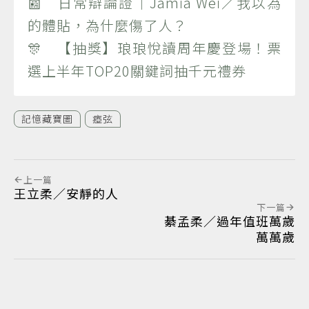
📰 日常辯論證｜Jamia Wei／我以為
的體貼，為什麼傷了人？
🎊 【抽獎】琅琅悅讀周年慶登場！票
選上半年TOP20關鍵詞抽千元禮券
記憶藏寶圖
瘂弦
上一篇
王立柔／安靜的人
下一篇
綦孟柔／過年值班萬歲
萬萬歲