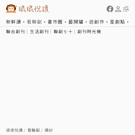
新鮮讀
看聯副
書市圈
藝開罐
迷創作
星劇點
聯合副刊
生活副刊
聯副七十
副刊時光機
琅琅悅讀
看聯副
繽紛