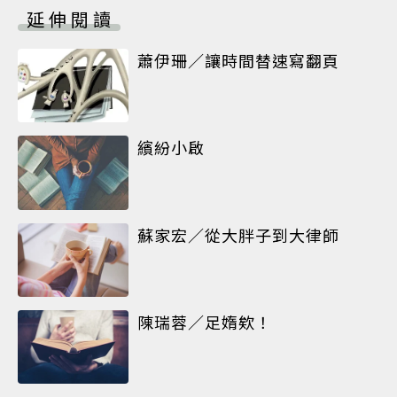
延伸閱讀
蕭伊珊／讓時間替速寫翻頁
繽紛小啟
蘇家宏／從大胖子到大律師
陳瑞蓉／足媠欸！