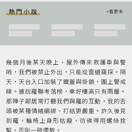
熱門小說
幾個月後某天晚上，屋外傳來救護車與警
哨，我們被禁止外出，只能從窗縫窺探。隔
天，天台入口加裝了鐵蓋與掛鎖，圍上警戒
線。據說羅聯考落榜，幸好樓高只有兩層。
那陣子鄰居常打聽我們與羅的互動，我的舌
頭被某種情緒綑綁、打結更嚴重。許久後見
到羅，輪椅上身形枯瘦，彷彿得用螺絲拴
緊，否則一碰便散。