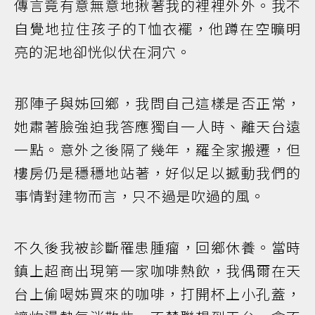
傳言竟有意無意地揪著我的裡裡外外。我不
自覺地拉住孩子的T恤衣襬，他蹲在空曠明
亮的泥地卻恍似伏在洞穴。
那陣子與姊回鄉，我問自己這樣是否正常，
她肅著臉強迫我答應獨自一人時、離天台遠
一點。意外之後隔了幾年，羅全家搬遷，但
樓房仍是穩穩地站著，好似足以撼動我們的
事情對建物而言，只不過是吹過的風。
不久後我被診斷罹患腫瘤，回鄉休養。當時
鎮上超商出現第一家咖啡熱飲，我偶爾在天
台上偷喝姊買來的咖啡，打開杯上小孔蓋，