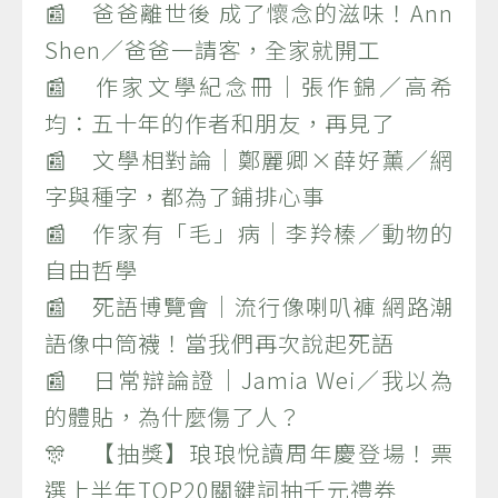
📰 爸爸離世後 成了懷念的滋味！Ann
Shen／爸爸一請客，全家就開工
📰 作家文學紀念冊｜張作錦／高希
均：五十年的作者和朋友，再見了
📰 文學相對論｜鄭麗卿×薛好薰／網
字與種字，都為了鋪排心事
📰 作家有「毛」病｜李羚榛／動物的
自由哲學
📰 死語博覽會｜流行像喇叭褲 網路潮
語像中筒襪！當我們再次說起死語
📰 日常辯論證｜Jamia Wei／我以為
的體貼，為什麼傷了人？
🎊 【抽獎】琅琅悅讀周年慶登場！票
選上半年TOP20關鍵詞抽千元禮券