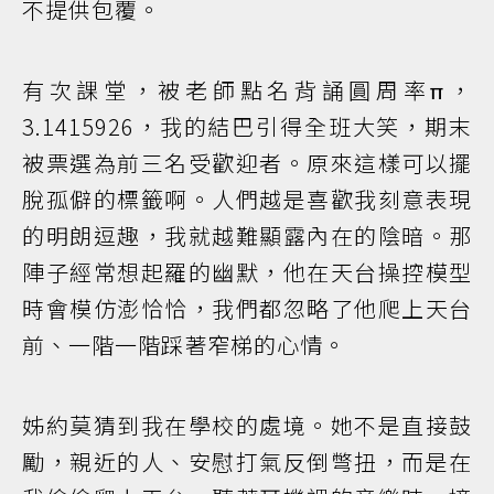
不提供包覆。
有次課堂，被老師點名背誦圓周率π，
3.1415926，我的結巴引得全班大笑，期末
被票選為前三名受歡迎者。原來這樣可以擺
脫孤僻的標籤啊。人們越是喜歡我刻意表現
的明朗逗趣，我就越難顯露內在的陰暗。那
陣子經常想起羅的幽默，他在天台操控模型
時會模仿澎恰恰，我們都忽略了他爬上天台
前、一階一階踩著窄梯的心情。
姊約莫猜到我在學校的處境。她不是直接鼓
勵，親近的人、安慰打氣反倒彆扭，而是在