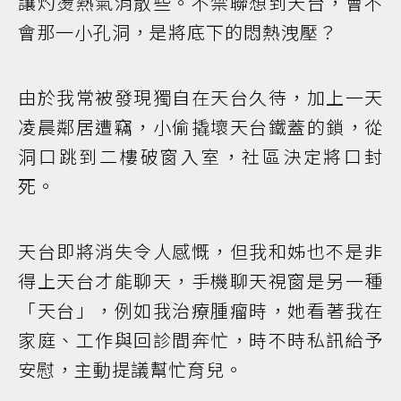
讓灼燙熱氣消散些。不禁聯想到天台，會不
會那一小孔洞，是將底下的悶熱洩壓？
由於我常被發現獨自在天台久待，加上一天
凌晨鄰居遭竊，小偷撬壞天台鐵蓋的鎖，從
洞口跳到二樓破窗入室，社區決定將口封
死。
天台即將消失令人感慨，但我和姊也不是非
得上天台才能聊天，手機聊天視窗是另一種
「天台」，例如我治療腫瘤時，她看著我在
家庭、工作與回診間奔忙，時不時私訊給予
安慰，主動提議幫忙育兒。