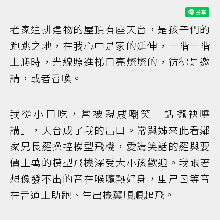
老家這排建物的屋頂有座天台，是孩子們的
跑跳之地，在我心中是家的延伸，一階一階
上爬時，光線照進梯口亮燦燦的，彷彿是邀
請，或者召喚。
我從小口吃，常被親戚嘲笑「話攏袂曉
講」，天台成了我的出口。常與姊來此看鄰
家兄長羅操控模型飛機，愛講笑話的羅與要
價上萬的模型飛機深受大小孩歡迎。我跟著
想像發不出的音在喉嚨熱好身，ㄓㄕㄖ等音
在舌道上助跑、生出機翼順順起飛。