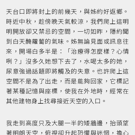
天台口即將封上的前幾天，與姊約好返鄉。
時近中秋，趁傍晚天氣較涼，我們爬上這明
明開放卻又禁忌的空間，一切如昨，隱約聞
到白天醃蘿蔔的氣味。姊無論見面或訊息往
來，開場白多半是：「治療得怎麼樣？心情
咧？」沒多久她想下去了，水喝太多的她，
尿意強過話題即將觸及的失意。也許爬上這
空間不是為了出走，而是能夠回家，它標記
著某種記憶與座標，使我在外地時，經常在
其他建物身上找尋接近天空的入口。
我走到高度只及大腿一半的矮牆邊，抬頭望
著明朗天空，俯視卻升起恐懼與迷惘，擔心