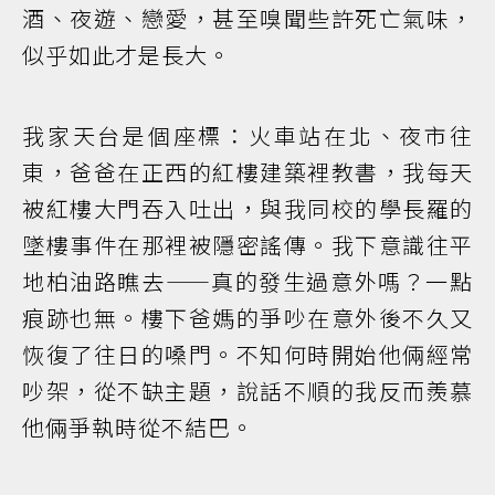
酒、夜遊、戀愛，甚至嗅聞些許死亡氣味，
似乎如此才是長大。
我家天台是個座標：火車站在北、夜市往
東，爸爸在正西的紅樓建築裡教書，我每天
被紅樓大門吞入吐出，與我同校的學長羅的
墜樓事件在那裡被隱密謠傳。我下意識往平
地柏油路瞧去——真的發生過意外嗎？一點
痕跡也無。樓下爸媽的爭吵在意外後不久又
恢復了往日的嗓門。不知何時開始他倆經常
吵架，從不缺主題，說話不順的我反而羨慕
他倆爭執時從不結巴。