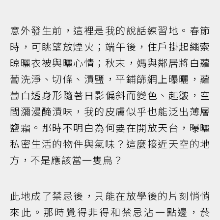
意外發生前，這裡是我的說話練習地。春節
時，可眺望放煙火；端午後，住戶掛起繩索
晾曬衣被與曬心情；秋末，媽與鄰居將白蘿
蔔洗淨、切條、漬鹽，平鋪篩網上曝曬，蘿
蔔白透身形隨著日影偏斜而變色、起皺，空
間瀰漫醃漬味，我的皮膚似乎也能泛出薄層
鹽霜。那時不明白為何要在開放天台，曝曬
私密生活的物件與氣味？這麼接近天空的地
方，不是應該當一隻鳥？
此地成了禁忌後，只能在放學後的片刻悄悄
來此。那時覺得非得和禁忌沾一點邊，菸