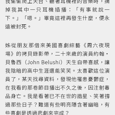
我偷偷爬上天台、聽著耳機裡的音樂時，摘
掉我其中一只耳機插播：「有事就說一
下。」「嗯。」畢竟這裡再發生什麼，便永
遠被封死。
姊從朋友那借來美國喜劇綜藝《周六夜現
場》的拷貝錄影帶，二十來歲的演員約翰‧
貝魯西（John Belushi）天生自帶喜感，讓
我陰暗的高中生涯還能笑笑。太喜歡這位演
員了，某天找尋資料，發現他罹患憂鬱症，
在我看的那卷節目播出不久之後，因注射毒
品身亡。我是看著已不在世的諧星、笑著撐
過那些日子？難道有些明亮隱含著幽暗，有
些喜劇是透過悲劇來完成？