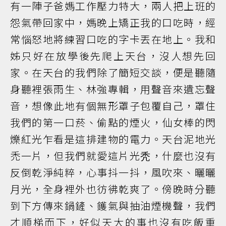
有一陣子爸媽工作壓力特大，兩人把上班的
怨氣帶回家中，媽晚上矯正我的口吃時，經
常惱怒地將練習口吃的字卡丟在地上。我和
姊只好在放學後先爬上天台，沒人想先回
家。在天台的我們除了簡短交談，便是聽隨
身聽裡張雨生、林強專輯，用聲音來遺忘聲
音，想像此地有個無形罩子包覆自己，罩住
我們的第一口菸、偷點的煙火，仙女棒的閃
爍紅光乍看是這排建物的電力。天台泥地光
禿一片，但我們就愛這片光秃，什麼也沒有
反倒乾淨純粹，心事抖一抖，風吹來、曬曬
月光，全身裡外也彷彿乾爽了。傍晚時分聽
到下方傳來鍋鏟、鑊氣與抽油煙機聲，我們
才順梯而下，好似天大的事也沒有吃飯重