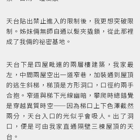
天台貼出禁止進入的限制後，我更想突破限
制。姊妹倆無師自通以髮夾撬鎖，從此那裡
成了我倆的祕密基地。
天台下是四屋毗連的兩層樓建築，我家最
左，中間兩屋空出一道窄巷，加裝通到屋頂
的逃生斜梯，梯頂是方形洞口，口徑約兩手
合抱。窄道與梯下光線幽暗，攀爬時總錯覺
是穿越異質時空——因為梯口上下色澤截然
兩分，天台入口的光似乎會吸人。出了洞
口，便是可由我家直通隔壁三棟屋頂的天
台。