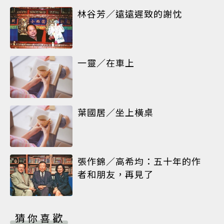
林谷芳／遠遠遲致的謝忱
一靈／在車上
葉國居／坐上橫桌
張作錦／高希均：五十年的作
者和朋友，再見了
猜你喜歡