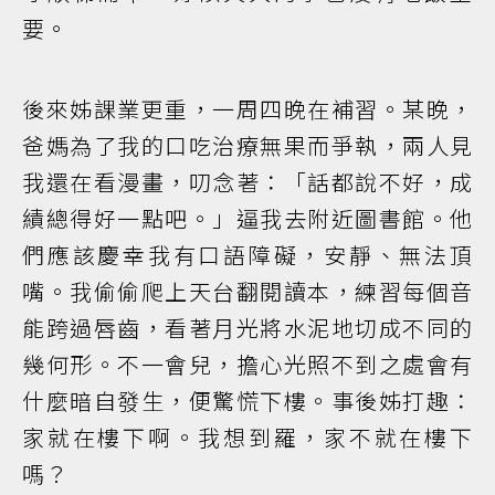
要。
後來姊課業更重，一周四晚在補習。某晚，
爸媽為了我的口吃治療無果而爭執，兩人見
我還在看漫畫，叨念著：「話都說不好，成
績總得好一點吧。」逼我去附近圖書館。他
們應該慶幸我有口語障礙，安靜、無法頂
嘴。我偷偷爬上天台翻閱讀本，練習每個音
能跨過唇齒，看著月光將水泥地切成不同的
幾何形。不一會兒，擔心光照不到之處會有
什麼暗自發生，便驚慌下樓。事後姊打趣：
家就在樓下啊。我想到羅，家不就在樓下
嗎？