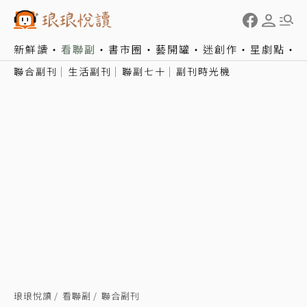
新鮮讀
看聯副
書市圈
藝開罐
迷創作
星劇點
聯合副刊
生活副刊
聯副七十
副刊時光機
琅琅悅讀
看聯副
聯合副刊