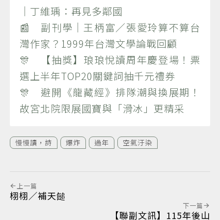
｜丁維瑀：再見多鄰國
📰 副刊學｜王柄富／張愛玲算不算台
灣作家？1999年台灣文學論戰回顧
🎊 【抽獎】琅琅悅讀周年慶登場！票
選上半年TOP20關鍵詞抽千元禮券
🎊 避開《龍藏經》排隊潮與換展期！
故宮北院限展國寶與「滑冰」更精采
慢慢讀，詩
爆炸
過年
空氣汙染
上一篇
栩栩／補天䭔
下一篇
【聯副文訊】115年後山