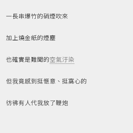
一長串爆竹的硝煙吹來
加上燒金紙的煙塵
也確實是難聞的
空氣汙染
但我竟感到挺愜意、挺窩心的
彷彿有人代我放了鞭炮