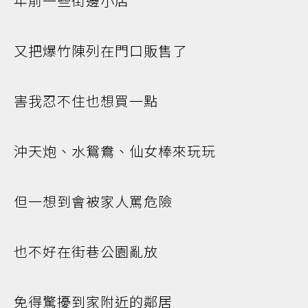
年前一些街邊小店
又把爆竹陳列在門口販售了
害我忍不住也想買一點
沖天炮、水鴛鴦、仙女棒來玩玩
但一想到會被家人罵危險
也不好在街巷公園亂放
免得驚擾到家附近的鄰居