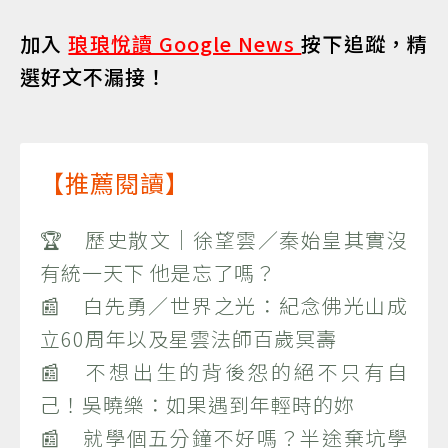
加入
琅琅悅讀 Google News
按下追蹤，精
選好文不漏接！
【推薦閱讀】
🏆 歷史散文｜徐望雲／秦始皇其實沒
有統一天下 他是忘了嗎？
📰 白先勇／世界之光：紀念佛光山成
立60周年以及星雲法師百歲冥壽
📰 不想出生的背後怨的絕不只有自
己！吳曉樂：如果遇到年輕時的妳
📰 就學個五分鐘不好嗎？半途棄坑學