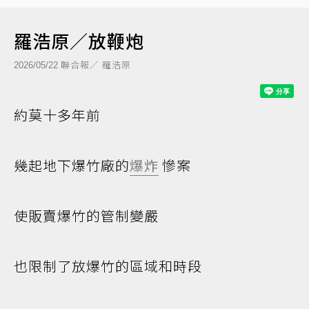
羅浩原／放鞭炮
聯合報／ 羅浩原
2026/05/22
約莫十多年前
幾起地下爆竹廠的
爆炸
慘案
使販賣爆竹的管制變嚴
也限制了放爆竹的區域和時段