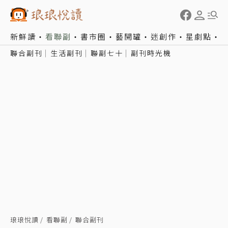
新鮮讀
看聯副
書市圈
藝開罐
迷創作
星劇點
聯合副刊
生活副刊
聯副七十
副刊時光機
琅琅悅讀
看聯副
聯合副刊