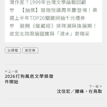
灣作家？1999年台灣文學論戰回顧
🎊 【抽獎】琅琅悅讀周年慶登場！票
選上半年TOP20關鍵詞抽千元禮券
🎊 避開《龍藏經》排隊潮與換展期！
故宮北院限展國寶與「滑冰」更精采
台積電
謝哲青
上一篇
2026打狗鳳邑文學獎徵
件開始
下一篇
沈信宏／腰痛，在鳥取