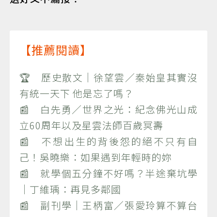
【推薦閱讀】
🏆 歷史散文｜徐望雲／秦始皇其實沒
有統一天下 他是忘了嗎？
📰 白先勇／世界之光：紀念佛光山成
立60周年以及星雲法師百歲冥壽
📰 不想出生的背後怨的絕不只有自
己！吳曉樂：如果遇到年輕時的妳
📰 就學個五分鐘不好嗎？半途棄坑學
｜丁維瑀：再見多鄰國
📰 副刊學｜王柄富／張愛玲算不算台