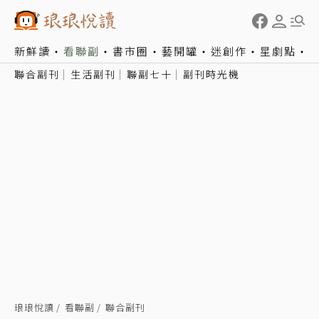
新鮮讀
看聯副
書市圈
藝開罐
迷創作
星劇點
聯合副刊
生活副刊
聯副七十
副刊時光機
琅琅悅讀
看聯副
聯合副刊