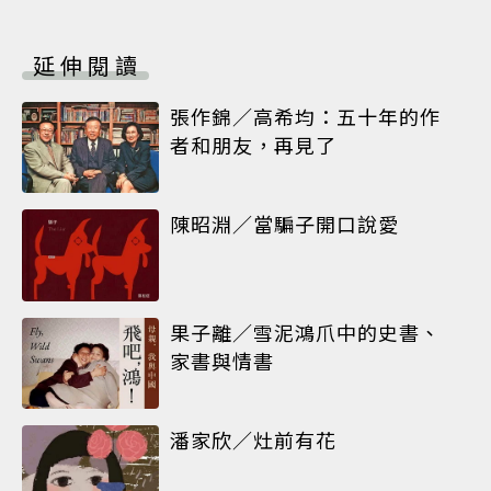
延伸閱讀
張作錦／高希均：五十年的作
者和朋友，再見了
陳昭淵／當騙子開口說愛
果子離／雪泥鴻爪中的史書、
家書與情書
潘家欣／灶前有花