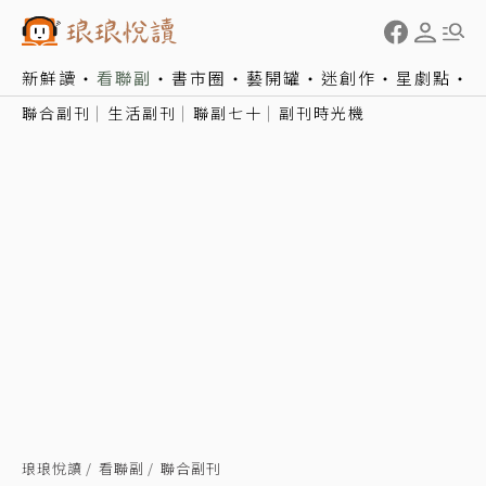
新鮮讀
看聯副
書市圈
藝開罐
迷創作
星劇點
聯合副刊
生活副刊
聯副七十
副刊時光機
琅琅悅讀
看聯副
聯合副刊