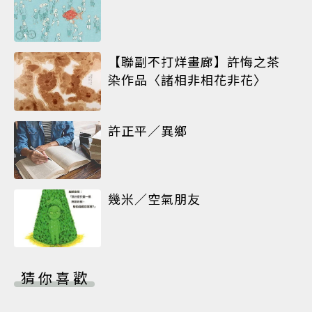
【聯副不打烊畫廊】許悔之茶
染作品〈諸相非相花非花〉
許正平／異鄉
幾米／空氣朋友
猜你喜歡