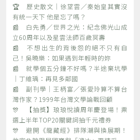
🏆 歷史散文｜徐望雲／秦始皇其實沒
有統一天下 他是忘了嗎？
📰 白先勇／世界之光：紀念佛光山成
立60周年以及星雲法師百歲冥壽
📰 不想出生的背後怨的絕不只有自
己！吳曉樂：如果遇到年輕時的妳
📰 就學個五分鐘不好嗎？半途棄坑學
｜丁維瑀：再見多鄰國
📰 副刊學｜王柄富／張愛玲算不算台
灣作家？1999年台灣文學論戰回顧
🎊 【抽獎】琅琅悅讀周年慶登場！票
選上半年TOP20關鍵詞抽千元禮券
🎊 避開《龍藏經》排隊潮與換展期！