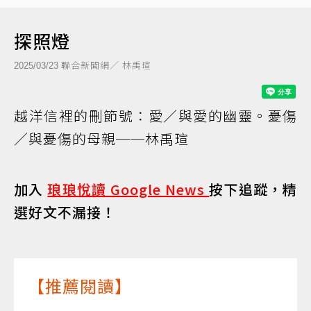
探照燈
聯合新聞網／ 林禹瑄
2025/03/23
越洋信裡的刪節號：愛／與愛的幽靈。憂傷
／與憂傷的母親──林禹瑄
加入
琅琅悅讀 Google News
按下追蹤，精
選好文不漏接！
【推薦閱讀】