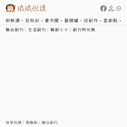
新鮮讀
看聯副
書市圈
藝開罐
迷創作
星劇點
聯合副刊
生活副刊
聯副七十
副刊時光機
琅琅悅讀
看聯副
聯合副刊