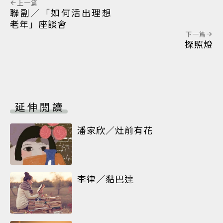
上一篇
聯副／「如何活出理想
老年」座談會
下一篇
探照燈
延伸閱讀
潘家欣／灶前有花
李律／黏巴達