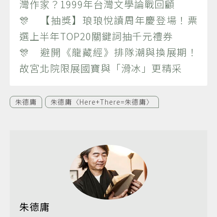
灣作家？1999年台灣文學論戰回顧
🎊 【抽獎】琅琅悅讀周年慶登場！票
選上半年TOP20關鍵詞抽千元禮券
🎊 避開《龍藏經》排隊潮與換展期！
故宮北院限展國寶與「滑冰」更精采
朱德庸
朱德庸〈Here+There=朱德庸〉
朱德庸