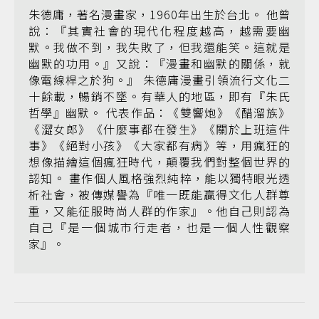
朱德庸，著名漫畫家，1960年出生於台北。 他曾
說：『其實社會的現代化程度越高，越需要幽
默。我做不到，我失敗了，但我還能笑。這就是
幽默的功用。』又說：『漫畫和幽默的關係，就
像電線桿之於狗。』 朱德庸漫畫引領流行文化二
十餘載，暢銷不墜。有華人的地區，即有『朱氏
哲學』幽默。 代表作品：《雙響炮》《醋溜族》
《澀女郎》《什麼事都在發生》《關於上班這件
事》《絕對小孩》《大家都有病》等，用瘋狂的
想像描繪這個瘋狂時代，顛覆我們對整個世界的
認知。 畫作個人風格強烈純粹，能以獨特眼光透
析社會，被傳媒譽為『唯一既能贏得文化人群尊
重，又能征服時尚人群的作家』。他自己則認為
自己『是一個城市行走者，也是一個人性觀察
家』。