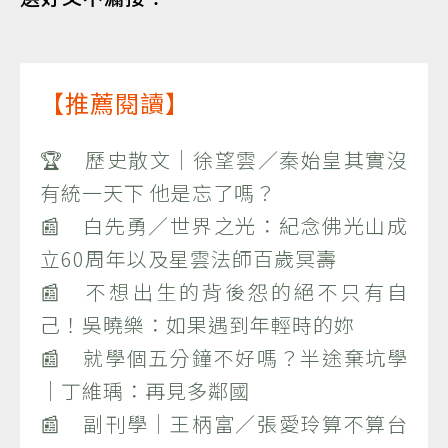
【推薦閱讀】
🏆 歷史散文｜徐望雲／秦始皇其實沒
有統一天下 他是忘了嗎？
📰 白先勇／世界之光：紀念佛光山成
立60周年以及星雲法師百歲冥壽
📰 不想出生的背後怨的絕不只有自
己！吳曉樂：如果遇到年輕時的妳
📰 就學個五分鐘不好嗎？半途棄坑學
｜丁維瑀：再見多鄰國
📰 副刊學｜王柄富／張愛玲算不算台