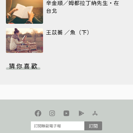
辛金順／姆都拉丁納先生•在
台北
王苡蕎 ／魚（下）
猜你喜歡
訂閱