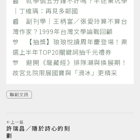
📰 就學個五分鐘不好嗎？半途棄坑學
｜丁維瑀：再見多鄰國
📰 副刊學｜王柄富／張愛玲算不算台
灣作家？1999年台灣文學論戰回顧
🎊 【抽獎】琅琅悅讀周年慶登場！票
選上半年TOP20關鍵詞抽千元禮券
🎊 避開《龍藏經》排隊潮與換展期！
故宮北院限展國寶與「滑冰」更精采
聯副文訊
上一篇
許瑞昌／隱於詩心的刻
劃