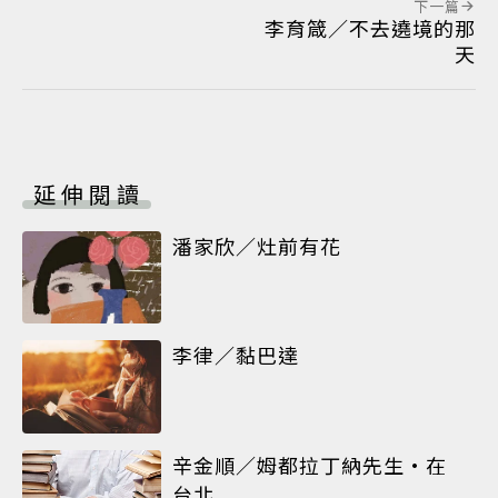
下一篇
李育箴／不去遶境的那
天
延伸閱讀
潘家欣／灶前有花
李律／黏巴達
辛金順／姆都拉丁納先生•在
台北