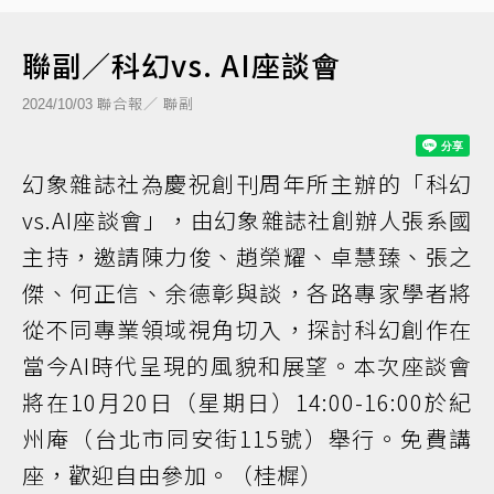
聯副／科幻vs. AI座談會
聯合報／ 聯副
2024/10/03
幻象雜誌社為慶祝創刊周年所主辦的「科幻
vs.AI座談會」，由幻象雜誌社創辦人張系國
主持，邀請陳力俊、趙榮耀、卓慧臻、張之
傑、何正信、余德彰與談，各路專家學者將
從不同專業領域視角切入，探討科幻創作在
當今AI時代呈現的風貌和展望。本次座談會
將在10月20日（星期日）14:00-16:00於紀
州庵（台北市同安街115號）舉行。免費講
座，歡迎自由參加。（桂樨）