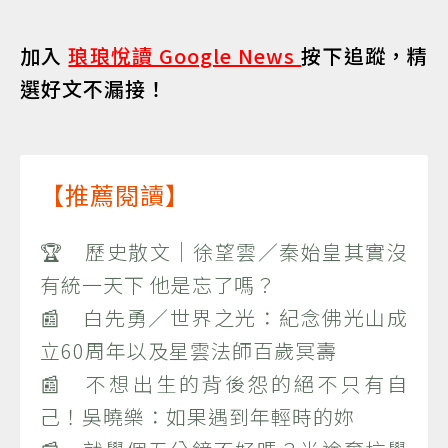
加入
琅琅悅讀 Google News
按下追蹤，精
選好文不漏接！
【推薦閱讀】
🏆 歷史散文｜徐望雲／秦始皇其實沒
有統一天下 他是忘了嗎？
📰 白先勇／世界之光：紀念佛光山成
立60周年以及星雲法師百歲冥壽
📰 不想出生的背後怨的絕不只有自
己！吳曉樂：如果遇到年輕時的妳