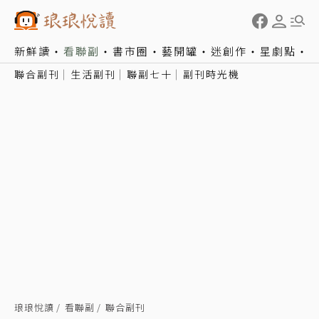
新鮮讀
看聯副
書市圈
藝開罐
迷創作
星劇點
聯合副刊
生活副刊
聯副七十
副刊時光機
琅琅悅讀
看聯副
聯合副刊