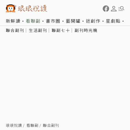
新鮮讀
看聯副
書市圈
藝開罐
迷創作
星劇點
聯合副刊
生活副刊
聯副七十
副刊時光機
琅琅悅讀
看聯副
聯合副刊