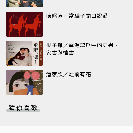
陳昭淵／當騙子開口說愛
果子離／雪泥鴻爪中的史書、
家書與情書
潘家欣／灶前有花
猜你喜歡