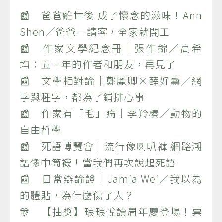
📰 爸爸離世後 成了懷念的滋味！Ann
Shen／爸爸一請客，全家就開工
📰 作家文學紀念冊｜張作錦／高希
均：五十年的作者和朋友，再見了
📰 文學相對論｜鄭麗卿×薛好薰／網
字與種字，都為了鋪排心事
📰 作家有「毛」病｜李羚榛／動物的
自由哲學
📰 死語博覽會｜流行像喇叭褲 網路潮
語像中筒襪！當我們再次說起死語
📰 日常辯論證｜Jamia Wei／我以為
的體貼，為什麼傷了人？
🎊 【抽獎】琅琅悅讀周年慶登場！票