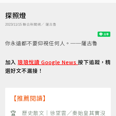
探照燈
聯合新聞網／ 薩古魯
2023/11/15
你永遠都不要仰視任何人。──薩古魯
加入
琅琅悅讀 Google News
按下追蹤，精
選好文不漏接！
【推薦閱讀】
🏆 歷史散文｜徐望雲／秦始皇其實沒