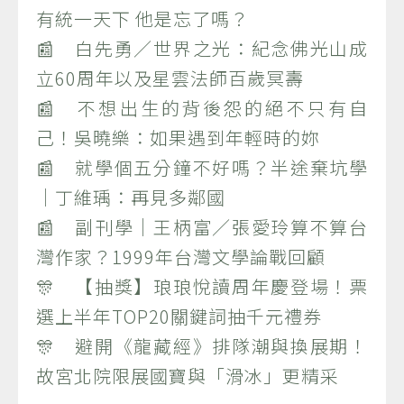
有統一天下 他是忘了嗎？
📰 白先勇／世界之光：紀念佛光山成
立60周年以及星雲法師百歲冥壽
📰 不想出生的背後怨的絕不只有自
己！吳曉樂：如果遇到年輕時的妳
📰 就學個五分鐘不好嗎？半途棄坑學
｜丁維瑀：再見多鄰國
📰 副刊學｜王柄富／張愛玲算不算台
灣作家？1999年台灣文學論戰回顧
🎊 【抽獎】琅琅悅讀周年慶登場！票
選上半年TOP20關鍵詞抽千元禮券
🎊 避開《龍藏經》排隊潮與換展期！
故宮北院限展國寶與「滑冰」更精采