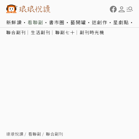
新鮮讀
看聯副
書市圈
藝開罐
迷創作
星劇點
聯合副刊
生活副刊
聯副七十
副刊時光機
琅琅悅讀
看聯副
聯合副刊