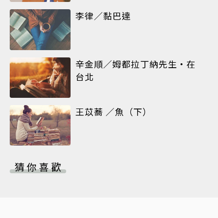
李律／黏巴達
辛金順／姆都拉丁納先生•在
台北
王苡蕎 ／魚（下）
猜你喜歡