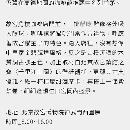
仍舊在高德地圖的咖啡館推薦中名列前茅。
故宮角樓咖啡店門前，一排
貓咪
雕像格外吸
人眼球，咖啡館將貓咪們當作吉祥物，呼應
著故宮貓主子的特色。踏入店裡，沒有想像
中皇家金碧輝煌風格，反之是古樸沉穩的木
質調占據主色，加上取材自北京故宮鎮館之
寶〈千里江山圖〉的壁紙襯托，更顯其古典
優雅。點一杯桔慶甜酒摩卡，再搭上一個紫
禁卷，細細遙想往日宮闈內盛景。
地址_北京故宮博物院神武門西圍房
時間_8:00~18:00