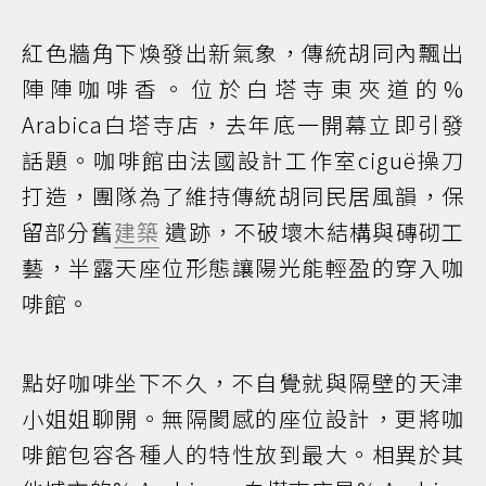
紅色牆角下煥發出新氣象，傳統胡同內飄出
陣陣咖啡香。位於白塔寺東夾道的%
Arabica白塔寺店，去年底一開幕立即引發
話題。咖啡館由法國設計工作室ciguë操刀
打造，團隊為了維持傳統胡同民居風韻，保
留部分舊
建築
遺跡，不破壞木結構與磚砌工
藝，半露天座位形態讓陽光能輕盈的穿入咖
啡館。
點好咖啡坐下不久，不自覺就與隔壁的天津
小姐姐聊開。無隔閡感的座位設計，更將咖
啡館包容各種人的特性放到最大。相異於其