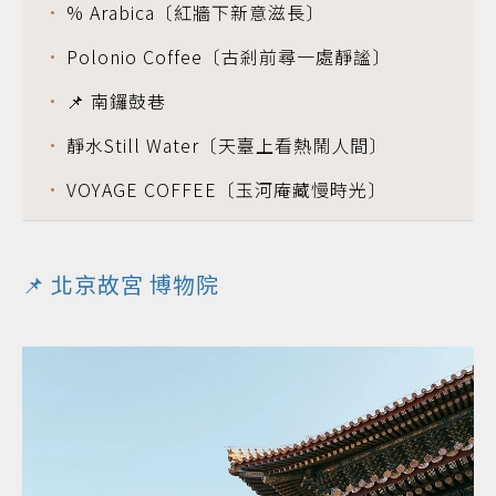
% Arabica〔紅牆下新意滋長〕
Polonio Coffee〔古剎前尋一處靜謐〕
📌 南鑼鼓巷
靜水Still Water〔天臺上看熱鬧人間〕
VOYAGE COFFEE〔玉河庵藏慢時光〕
📌
北京故宮
博物院