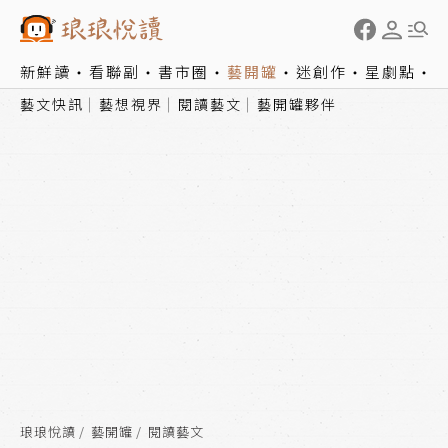
新鮮讀
看聯副
書市圈
藝開罐
迷創作
星劇點
藝文快訊
藝想視界
閱讀藝文
藝開罐夥伴
琅琅悅讀
藝開罐
閱讀藝文