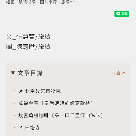
組圖／琅琅悅讀，圖片來源：旅讀or
文_張慧萱/旅讀
圖_陳育陞/旅讀
文章目錄
📌 北京故宮博物院
萬福金春〔皇后娘娘的設宴款待〕
故宮角樓咖啡〔品一口千里江山滋味〕
📌 白塔寺