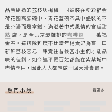
晶瑩剔透的荔枝與楊梅一同被裝在粉彩描金
荷花圖高腳碗中、青花蓋碗茶具中盛裝的不
是茶湯而是拿鐵。滿溢著中式風情的宮廷
甜
點
店，是全北京最難排的
咖啡館
──萬福
金春。這排隊難度不比當年楊貴妃為嘗一口
新鮮荔枝容易，畢竟往昔後宮小主們才能品
味的佳餚，如今連平頭百姓都能在紫禁城中
盡情享用，因此人人都想做一回天潢貴胄。
熱門小說