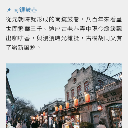
📌 南鑼鼓巷
從元朝時就形成的南鑼鼓巷，八百年來看盡
世間繁華三千。這座古老巷弄中現今緩緩飄
出咖啡香，與漫漫時光雜揉，古樸胡同又有
了嶄新風貌。